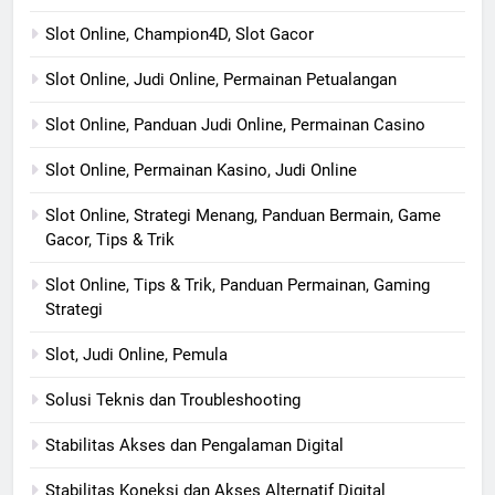
Slot Online, Champion4D, Slot Gacor
Slot Online, Judi Online, Permainan Petualangan
Slot Online, Panduan Judi Online, Permainan Casino
Slot Online, Permainan Kasino, Judi Online
Slot Online, Strategi Menang, Panduan Bermain, Game
Gacor, Tips & Trik
Slot Online, Tips & Trik, Panduan Permainan, Gaming
Strategi
Slot, Judi Online, Pemula
Solusi Teknis dan Troubleshooting
Stabilitas Akses dan Pengalaman Digital
Stabilitas Koneksi dan Akses Alternatif Digital