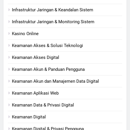
Infrastruktur Jaringan & Keandalan Sistem
Infrastruktur Jaringan & Monitoring Sistem
Kasino Online
Keamanan Akses & Solusi Teknologi
Keamanan Akses Digital
Keamanan Akun & Panduan Pengguna
Keamanan Akun dan Manajemen Data Digital
Keamanan Aplikasi Web
Keamanan Data & Privasi Digital
Keamanan Digital
Keamanan Digital & Privasi Pengguna