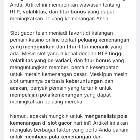
Anda. Artikel ini memberikan wawasan tentang
RTP
,
volatilitas
, dan
fitur bonus
yang dapat
meningkatkan peluang kemenangan Anda.
Slot gacor telah menjadi favorit di kalangan
pemain kasino online berkat
peluang kemenangan
yang menggiurkan
dan
fitur-fitur menarik
yang
ada. Mesin slot yang dikenal dengan
RTP tinggi
,
volatilitas yang bervariasi
, dan
fitur bonus
yang
menguntungkan memberi pemain kesempatan
untuk meraih kemenangan besar. Meskipun mesin
slot umumnya berbasis
keberuntungan
dan
acakan
, banyak pemain yang tertarik untuk
mempelajari pola kemenangan
yang dapat
meningkatkan peluang mereka.
Namun, apakah mungkin untuk
menganalisis pola
kemenangan di slot gacor
hari ini? Artikel ini akan
mengulas berbagai faktor yang perlu Anda pahami
untuk
membaca pola kemenangan
dan