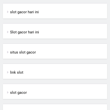
slot gacor hari ini
Slot gacor hari ini
situs slot gacor
link slot
slot gacor