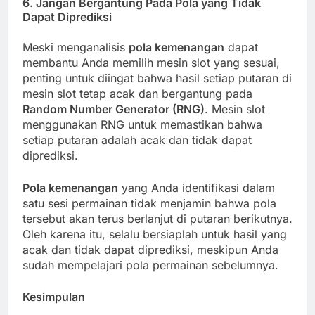
6.
Jangan Bergantung Pada Pola yang Tidak
Dapat Diprediksi
Meski menganalisis
pola kemenangan
dapat
membantu Anda memilih mesin slot yang sesuai,
penting untuk diingat bahwa hasil setiap putaran di
mesin slot tetap acak dan bergantung pada
Random Number Generator (RNG)
. Mesin slot
menggunakan RNG untuk memastikan bahwa
setiap putaran adalah acak dan tidak dapat
diprediksi.
Pola kemenangan
yang Anda identifikasi dalam
satu sesi permainan tidak menjamin bahwa pola
tersebut akan terus berlanjut di putaran berikutnya.
Oleh karena itu, selalu bersiaplah untuk hasil yang
acak dan tidak dapat diprediksi, meskipun Anda
sudah mempelajari pola permainan sebelumnya.
Kesimpulan