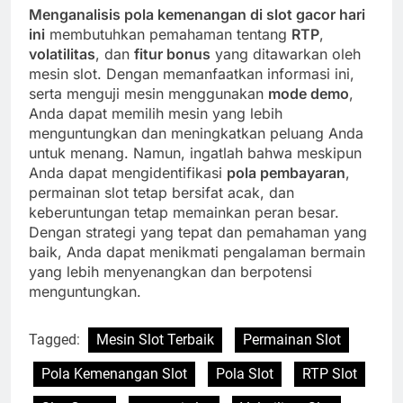
Menganalisis pola kemenangan di slot gacor hari
ini
membutuhkan pemahaman tentang
RTP
,
volatilitas
, dan
fitur bonus
yang ditawarkan oleh
mesin slot. Dengan memanfaatkan informasi ini,
serta menguji mesin menggunakan
mode demo
,
Anda dapat memilih mesin yang lebih
menguntungkan dan meningkatkan peluang Anda
untuk menang. Namun, ingatlah bahwa meskipun
Anda dapat mengidentifikasi
pola pembayaran
,
permainan slot tetap bersifat acak, dan
keberuntungan tetap memainkan peran besar.
Dengan strategi yang tepat dan pemahaman yang
baik, Anda dapat menikmati pengalaman bermain
yang lebih menyenangkan dan berpotensi
menguntungkan.
Tagged:
Mesin Slot Terbaik
Permainan Slot
Pola Kemenangan Slot
Pola Slot
RTP Slot