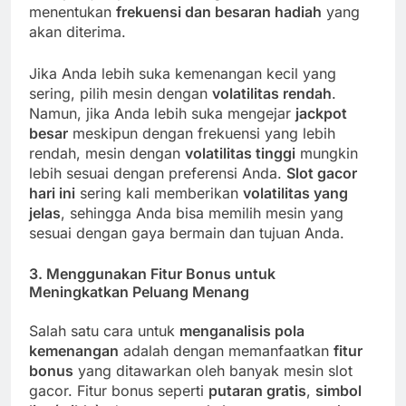
menentukan
frekuensi dan besaran hadiah
yang
akan diterima.
Jika Anda lebih suka kemenangan kecil yang
sering, pilih mesin dengan
volatilitas rendah
.
Namun, jika Anda lebih suka mengejar
jackpot
besar
meskipun dengan frekuensi yang lebih
rendah, mesin dengan
volatilitas tinggi
mungkin
lebih sesuai dengan preferensi Anda.
Slot gacor
hari ini
sering kali memberikan
volatilitas yang
jelas
, sehingga Anda bisa memilih mesin yang
sesuai dengan gaya bermain dan tujuan Anda.
3.
Menggunakan Fitur Bonus untuk
Meningkatkan Peluang Menang
Salah satu cara untuk
menganalisis pola
kemenangan
adalah dengan memanfaatkan
fitur
bonus
yang ditawarkan oleh banyak mesin slot
gacor. Fitur bonus seperti
putaran gratis
,
simbol