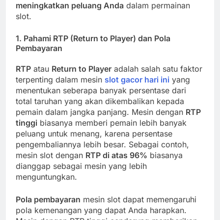
meningkatkan peluang Anda
dalam permainan
slot.
1.
Pahami RTP (Return to Player) dan Pola
Pembayaran
RTP
atau
Return to Player
adalah salah satu faktor
terpenting dalam mesin
slot gacor hari ini
yang
menentukan seberapa banyak persentase dari
total taruhan yang akan dikembalikan kepada
pemain dalam jangka panjang. Mesin dengan
RTP
tinggi
biasanya memberi pemain lebih banyak
peluang untuk menang, karena persentase
pengembaliannya lebih besar. Sebagai contoh,
mesin slot dengan
RTP di atas 96%
biasanya
dianggap sebagai mesin yang lebih
menguntungkan.
Pola pembayaran
mesin slot dapat memengaruhi
pola kemenangan yang dapat Anda harapkan.