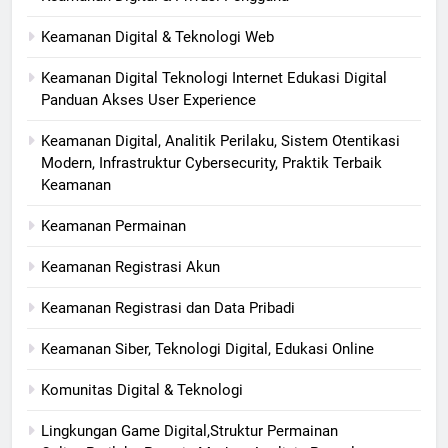
Keamanan Digital & Teknologi Web
Keamanan Digital Teknologi Internet Edukasi Digital
Panduan Akses User Experience
Keamanan Digital, Analitik Perilaku, Sistem Otentikasi
Modern, Infrastruktur Cybersecurity, Praktik Terbaik
Keamanan
Keamanan Permainan
Keamanan Registrasi Akun
Keamanan Registrasi dan Data Pribadi
Keamanan Siber, Teknologi Digital, Edukasi Online
Komunitas Digital & Teknologi
Lingkungan Game Digital,Struktur Permainan