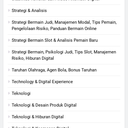
Strategi & Analisis
Strategi Bermain Judi, Manajemen Modal, Tips Pemain,
Pengelolaan Risiko, Panduan Bermain Online
Strategi Bermain Slot & Analisis Pemain Baru
Strategi Bermain, Psikologi Judi, Tips Slot, Manajemen
Risiko, Hiburan Digital
Taruhan Olahraga, Agen Bola, Bonus Taruhan
Technology & Digital Experience
Teknologi
Teknologi & Desain Produk Digital
Teknologi & Hiburan Digital