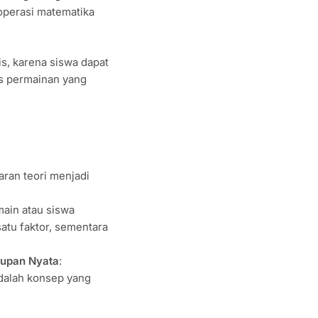
operasi matematika
is, karena siswa dapat
ks permainan yang
ran teori menjadi
ain atau siswa
tu faktor, sementara
upan Nyata
:
adalah konsep yang