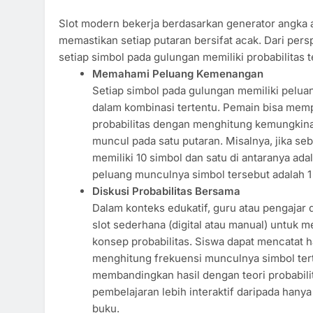
Slot modern bekerja berdasarkan generator angka 
memastikan setiap putaran bersifat acak. Dari pers
setiap simbol pada gulungan memiliki probabilitas 
Memahami Peluang Kemenangan
Setiap simbol pada gulungan memiliki pelu
dalam kombinasi tertentu. Pemain bisa memp
probabilitas dengan menghitung kemungkina
muncul pada satu putaran. Misalnya, jika se
memiliki 10 simbol dan satu di antaranya ada
peluang munculnya simbol tersebut adalah 1
Diskusi Probabilitas Bersama
Dalam konteks edukatif, guru atau pengaja
slot sederhana (digital atau manual) untuk
konsep probabilitas. Siswa dapat mencatat ha
menghitung frekuensi munculnya simbol ter
membandingkan hasil dengan teori probabili
pembelajaran lebih interaktif daripada hany
buku.