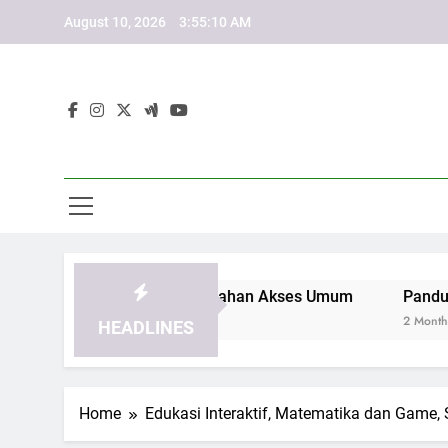
Skip
August 10, 2026
3:55:11 AM
to
content
Tim
Platform 
 Menghindari Kesalahan Akses Umum
Panduan Praktis L
2 Months Ago
HEADLINES
Home
Edukasi Interaktif, Matematika dan Game, S