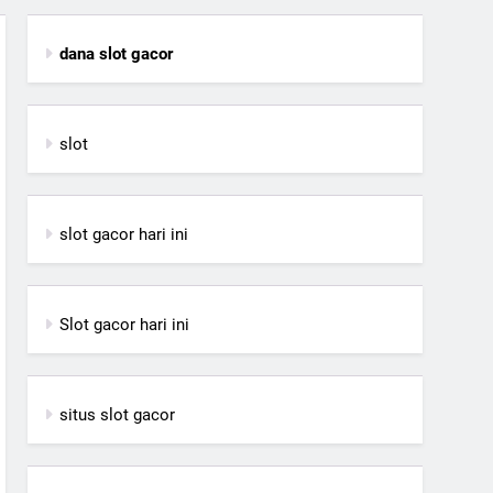
dana slot gacor
slot
slot gacor hari ini
Slot gacor hari ini
situs slot gacor