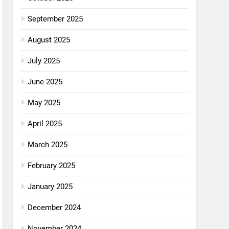
September 2025
August 2025
July 2025
June 2025
May 2025
April 2025
March 2025
February 2025
January 2025
December 2024
November 2024