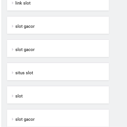
link slot
slot gacor
slot gacor
situs slot
slot
slot gacor