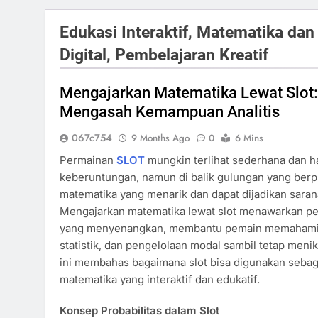
Edukasi Interaktif, Matematika dan
Digital, Pembelajaran Kreatif
Mengajarkan Matematika Lewat Slot:
Mengasah Kemampuan Analitis
067c754
9 Months Ago
0
6 Mins
Permainan
SLOT
mungkin terlihat sederhana dan 
keberuntungan, namun di balik gulungan yang berp
matematika yang menarik dan dapat dijadikan saran
Mengajarkan matematika lewat slot menawarkan pe
yang menyenangkan, membantu pemain memahami p
statistik, dan pengelolaan modal sambil tetap menik
ini membahas bagaimana slot bisa digunakan sebagai
matematika yang interaktif dan edukatif.
Konsep Probabilitas dalam Slot