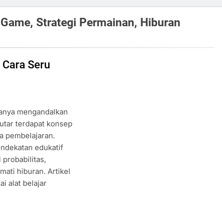
 Game, Strategi Permainan, Hiburan
 Cara Seru
hanya mengandalkan
utar terdapat konsep
a pembelajaran.
ndekatan edukatif
robabilitas,
mati hiburan. Artikel
 alat belajar