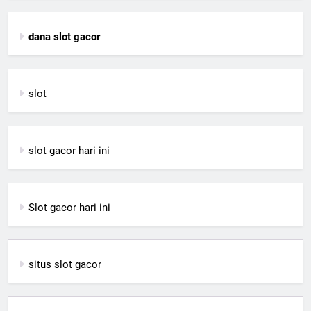
dana slot gacor
slot
slot gacor hari ini
Slot gacor hari ini
situs slot gacor