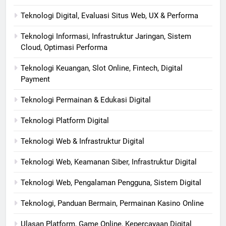
Teknologi Digital, Evaluasi Situs Web, UX & Performa
Teknologi Informasi, Infrastruktur Jaringan, Sistem
Cloud, Optimasi Performa
Teknologi Keuangan, Slot Online, Fintech, Digital
Payment
Teknologi Permainan & Edukasi Digital
Teknologi Platform Digital
Teknologi Web & Infrastruktur Digital
Teknologi Web, Keamanan Siber, Infrastruktur Digital
Teknologi Web, Pengalaman Pengguna, Sistem Digital
Teknologi, Panduan Bermain, Permainan Kasino Online
Ulasan Platform, Game Online, Kepercayaan Digital