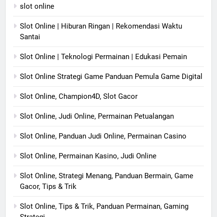
slot online
Slot Online | Hiburan Ringan | Rekomendasi Waktu
Santai
Slot Online | Teknologi Permainan | Edukasi Pemain
Slot Online Strategi Game Panduan Pemula Game Digital
Slot Online, Champion4D, Slot Gacor
Slot Online, Judi Online, Permainan Petualangan
Slot Online, Panduan Judi Online, Permainan Casino
Slot Online, Permainan Kasino, Judi Online
Slot Online, Strategi Menang, Panduan Bermain, Game
Gacor, Tips & Trik
Slot Online, Tips & Trik, Panduan Permainan, Gaming
Strategi