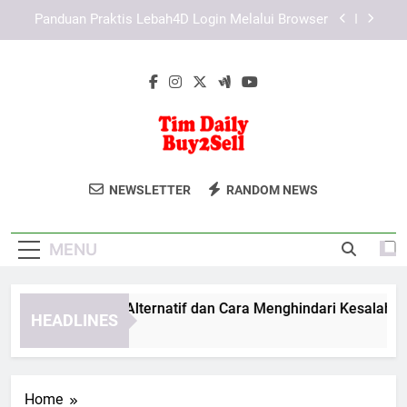
Skip
Panduan Daftar Edwinslot untuk Menjaga Data
to
Pribadi dengan Proses yang Aman dan Terarah
content
Panduan Daftar Lebah4D untuk Menjaga
Keamanan Data Akun Sejak Awal
EDWINSLOT Link Alternatif dan Cara Menghindari
Kesalahan Akses Umum
Panduan Praktis Lebah4D Login Melalui Browser
Tim Daily
Platform E-Commerce Terpercaya Untuk
Panduan Daftar Edwinslot untuk Menjaga Data
NEWSLETTER
RANDOM NEWS
Pribadi dengan Proses yang Aman dan Terarah
Buy2Sell
Kebutuhan Bisnis Anda Di Tim Daily
Panduan Daftar Lebah4D untuk Menjaga
Buy2Sell. Solusi Belanja Online Yang
Keamanan Data Akun Sejak Awal
MENU
Mudah Dan Aman.
WINSLOT Link Alternatif dan Cara Menghindari Kesalahan A
HEADLINES
Month Ago
Home