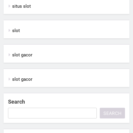
situs slot
slot
slot gacor
slot gacor
Search
SEARCH