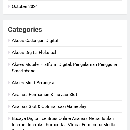
October 2024
Categories
Akses Cadangan Digital
Akses Digital Fleksibel
Akses Mobile, Platform Digital, Pengalaman Pengguna
Smartphone
Akses Multi-Perangkat
Analisis Permainan & Inovasi Slot
Analisis Slot & Optimalisasi Gameplay
Budaya Digital Identitas Online Analisis Netral Istilah
Internet Interaksi Komunitas Virtual Fenomena Media