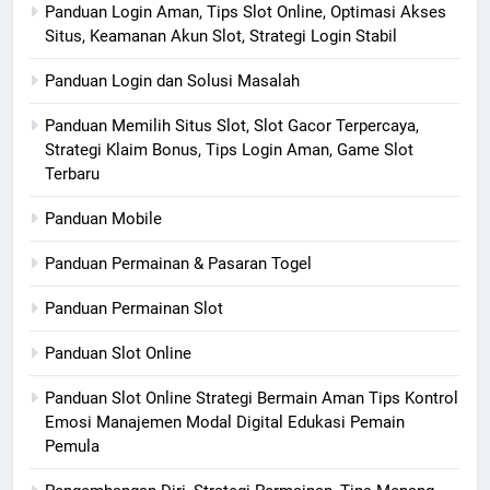
Panduan Login Aman, Tips Slot Online, Optimasi Akses
Situs, Keamanan Akun Slot, Strategi Login Stabil
Panduan Login dan Solusi Masalah
Panduan Memilih Situs Slot, Slot Gacor Terpercaya,
Strategi Klaim Bonus, Tips Login Aman, Game Slot
Terbaru
Panduan Mobile
Panduan Permainan & Pasaran Togel
Panduan Permainan Slot
Panduan Slot Online
Panduan Slot Online Strategi Bermain Aman Tips Kontrol
Emosi Manajemen Modal Digital Edukasi Pemain
Pemula