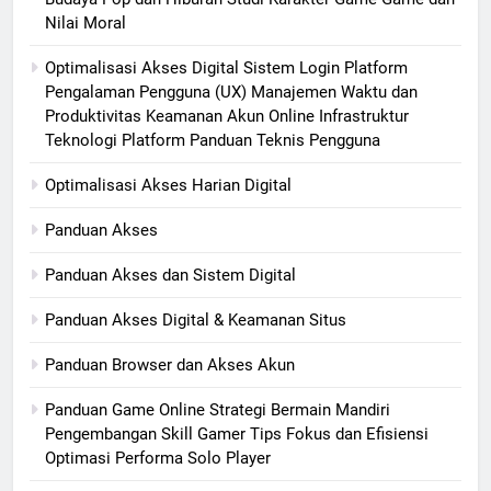
Nilai Moral
Optimalisasi Akses Digital Sistem Login Platform
Pengalaman Pengguna (UX) Manajemen Waktu dan
Produktivitas Keamanan Akun Online Infrastruktur
Teknologi Platform Panduan Teknis Pengguna
Optimalisasi Akses Harian Digital
Panduan Akses
Panduan Akses dan Sistem Digital
Panduan Akses Digital & Keamanan Situs
Panduan Browser dan Akses Akun
Panduan Game Online Strategi Bermain Mandiri
Pengembangan Skill Gamer Tips Fokus dan Efisiensi
Optimasi Performa Solo Player