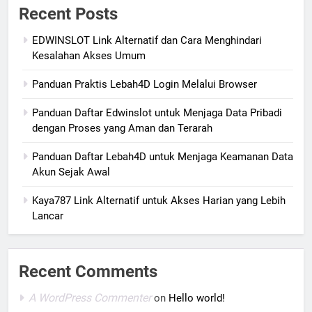
Recent Posts
EDWINSLOT Link Alternatif dan Cara Menghindari
Kesalahan Akses Umum
Panduan Praktis Lebah4D Login Melalui Browser
Panduan Daftar Edwinslot untuk Menjaga Data Pribadi
dengan Proses yang Aman dan Terarah
Panduan Daftar Lebah4D untuk Menjaga Keamanan Data
Akun Sejak Awal
Kaya787 Link Alternatif untuk Akses Harian yang Lebih
Lancar
Recent Comments
A WordPress Commenter
on
Hello world!