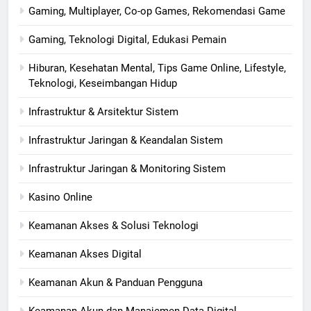
Gaming, Multiplayer, Co-op Games, Rekomendasi Game
Gaming, Teknologi Digital, Edukasi Pemain
Hiburan, Kesehatan Mental, Tips Game Online, Lifestyle,
Teknologi, Keseimbangan Hidup
Infrastruktur & Arsitektur Sistem
Infrastruktur Jaringan & Keandalan Sistem
Infrastruktur Jaringan & Monitoring Sistem
Kasino Online
Keamanan Akses & Solusi Teknologi
Keamanan Akses Digital
Keamanan Akun & Panduan Pengguna
Keamanan Akun dan Manajemen Data Digital