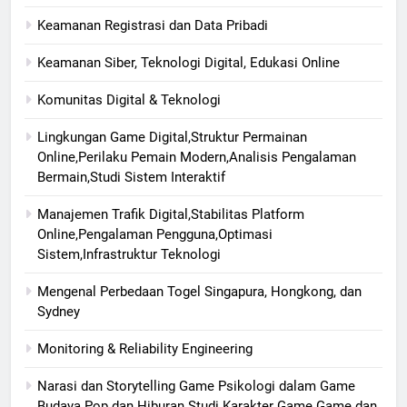
Keamanan Registrasi dan Data Pribadi
Keamanan Siber, Teknologi Digital, Edukasi Online
Komunitas Digital & Teknologi
Lingkungan Game Digital,Struktur Permainan
Online,Perilaku Pemain Modern,Analisis Pengalaman
Bermain,Studi Sistem Interaktif
Manajemen Trafik Digital,Stabilitas Platform
Online,Pengalaman Pengguna,Optimasi
Sistem,Infrastruktur Teknologi
Mengenal Perbedaan Togel Singapura, Hongkong, dan
Sydney
Monitoring & Reliability Engineering
Narasi dan Storytelling Game Psikologi dalam Game
Budaya Pop dan Hiburan Studi Karakter Game Game dan