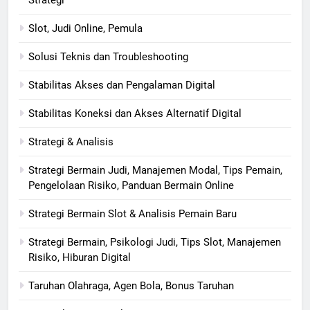
Slot, Judi Online, Pemula
Solusi Teknis dan Troubleshooting
Stabilitas Akses dan Pengalaman Digital
Stabilitas Koneksi dan Akses Alternatif Digital
Strategi & Analisis
Strategi Bermain Judi, Manajemen Modal, Tips Pemain,
Pengelolaan Risiko, Panduan Bermain Online
Strategi Bermain Slot & Analisis Pemain Baru
Strategi Bermain, Psikologi Judi, Tips Slot, Manajemen
Risiko, Hiburan Digital
Taruhan Olahraga, Agen Bola, Bonus Taruhan