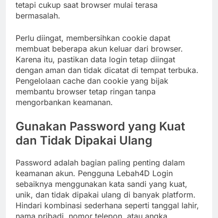
tetapi cukup saat browser mulai terasa
bermasalah.
Perlu diingat, membersihkan cookie dapat
membuat beberapa akun keluar dari browser.
Karena itu, pastikan data login tetap diingat
dengan aman dan tidak dicatat di tempat terbuka.
Pengelolaan cache dan cookie yang bijak
membantu browser tetap ringan tanpa
mengorbankan keamanan.
Gunakan Password yang Kuat
dan Tidak Dipakai Ulang
Password adalah bagian paling penting dalam
keamanan akun. Pengguna Lebah4D Login
sebaiknya menggunakan kata sandi yang kuat,
unik, dan tidak dipakai ulang di banyak platform.
Hindari kombinasi sederhana seperti tanggal lahir,
nama pribadi, nomor telepon, atau angka