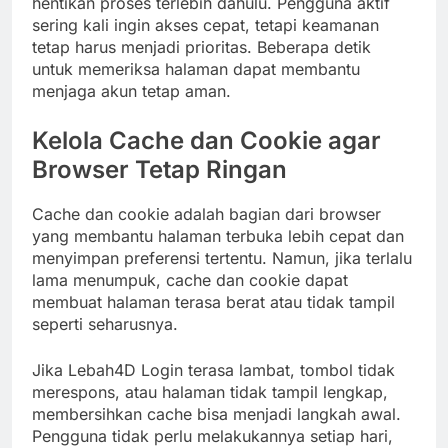
hentikan proses terlebih dahulu. Pengguna aktif
sering kali ingin akses cepat, tetapi keamanan
tetap harus menjadi prioritas. Beberapa detik
untuk memeriksa halaman dapat membantu
menjaga akun tetap aman.
Kelola Cache dan Cookie agar
Browser Tetap Ringan
Cache dan cookie adalah bagian dari browser
yang membantu halaman terbuka lebih cepat dan
menyimpan preferensi tertentu. Namun, jika terlalu
lama menumpuk, cache dan cookie dapat
membuat halaman terasa berat atau tidak tampil
seperti seharusnya.
Jika Lebah4D Login terasa lambat, tombol tidak
merespons, atau halaman tidak tampil lengkap,
membersihkan cache bisa menjadi langkah awal.
Pengguna tidak perlu melakukannya setiap hari,