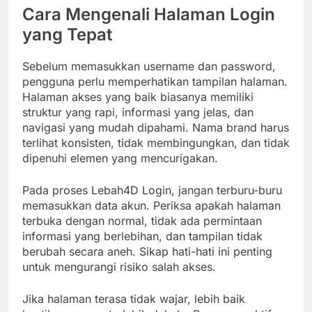
Cara Mengenali Halaman Login
yang Tepat
Sebelum memasukkan username dan password,
pengguna perlu memperhatikan tampilan halaman.
Halaman akses yang baik biasanya memiliki
struktur yang rapi, informasi yang jelas, dan
navigasi yang mudah dipahami. Nama brand harus
terlihat konsisten, tidak membingungkan, dan tidak
dipenuhi elemen yang mencurigakan.
Pada proses Lebah4D Login, jangan terburu-buru
memasukkan data akun. Periksa apakah halaman
terbuka dengan normal, tidak ada permintaan
informasi yang berlebihan, dan tampilan tidak
berubah secara aneh. Sikap hati-hati ini penting
untuk mengurangi risiko salah akses.
Jika halaman terasa tidak wajar, lebih baik