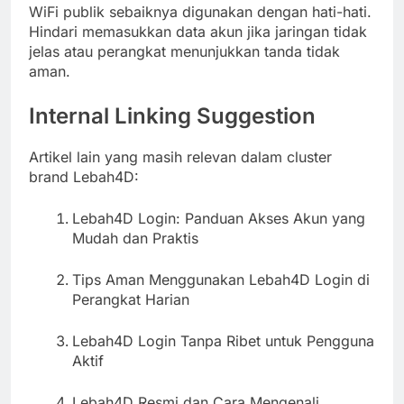
WiFi publik sebaiknya digunakan dengan hati-hati.
Hindari memasukkan data akun jika jaringan tidak
jelas atau perangkat menunjukkan tanda tidak
aman.
Internal Linking Suggestion
Artikel lain yang masih relevan dalam cluster
brand Lebah4D:
Lebah4D Login: Panduan Akses Akun yang
Mudah dan Praktis
Tips Aman Menggunakan Lebah4D Login di
Perangkat Harian
Lebah4D Login Tanpa Ribet untuk Pengguna
Aktif
Lebah4D Resmi dan Cara Mengenali