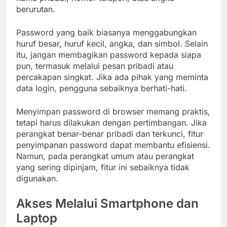
berurutan.
Password yang baik biasanya menggabungkan
huruf besar, huruf kecil, angka, dan simbol. Selain
itu, jangan membagikan password kepada siapa
pun, termasuk melalui pesan pribadi atau
percakapan singkat. Jika ada pihak yang meminta
data login, pengguna sebaiknya berhati-hati.
Menyimpan password di browser memang praktis,
tetapi harus dilakukan dengan pertimbangan. Jika
perangkat benar-benar pribadi dan terkunci, fitur
penyimpanan password dapat membantu efisiensi.
Namun, pada perangkat umum atau perangkat
yang sering dipinjam, fitur ini sebaiknya tidak
digunakan.
Akses Melalui Smartphone dan
Laptop