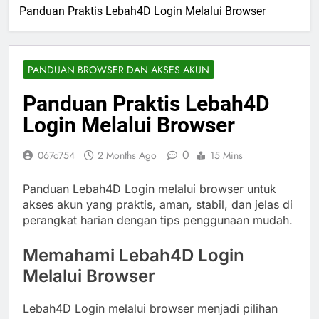
Panduan Praktis Lebah4D Login Melalui Browser
PANDUAN BROWSER DAN AKSES AKUN
Panduan Praktis Lebah4D
Login Melalui Browser
0
067c754
2 Months Ago
15 Mins
Panduan Lebah4D Login melalui browser untuk
akses akun yang praktis, aman, stabil, dan jelas di
perangkat harian dengan tips penggunaan mudah.
Memahami Lebah4D Login
Melalui Browser
Lebah4D Login melalui browser menjadi pilihan