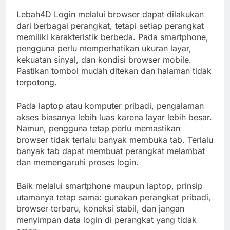
Lebah4D Login melalui browser dapat dilakukan
dari berbagai perangkat, tetapi setiap perangkat
memiliki karakteristik berbeda. Pada smartphone,
pengguna perlu memperhatikan ukuran layar,
kekuatan sinyal, dan kondisi browser mobile.
Pastikan tombol mudah ditekan dan halaman tidak
terpotong.
Pada laptop atau komputer pribadi, pengalaman
akses biasanya lebih luas karena layar lebih besar.
Namun, pengguna tetap perlu memastikan
browser tidak terlalu banyak membuka tab. Terlalu
banyak tab dapat membuat perangkat melambat
dan memengaruhi proses login.
Baik melalui smartphone maupun laptop, prinsip
utamanya tetap sama: gunakan perangkat pribadi,
browser terbaru, koneksi stabil, dan jangan
menyimpan data login di perangkat yang tidak