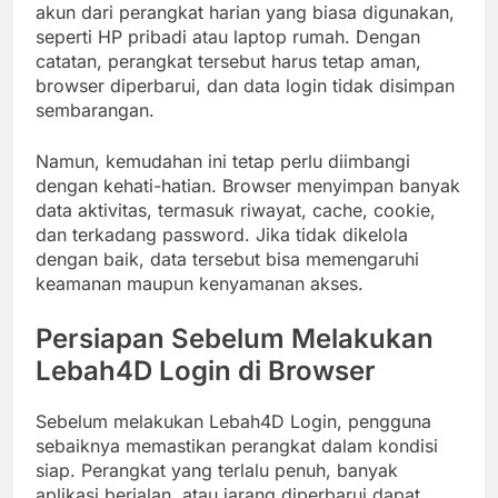
akun dari perangkat harian yang biasa digunakan,
seperti HP pribadi atau laptop rumah. Dengan
catatan, perangkat tersebut harus tetap aman,
browser diperbarui, dan data login tidak disimpan
sembarangan.
Namun, kemudahan ini tetap perlu diimbangi
dengan kehati-hatian. Browser menyimpan banyak
data aktivitas, termasuk riwayat, cache, cookie,
dan terkadang password. Jika tidak dikelola
dengan baik, data tersebut bisa memengaruhi
keamanan maupun kenyamanan akses.
Persiapan Sebelum Melakukan
Lebah4D Login di Browser
Sebelum melakukan Lebah4D Login, pengguna
sebaiknya memastikan perangkat dalam kondisi
siap. Perangkat yang terlalu penuh, banyak
aplikasi berjalan, atau jarang diperbarui dapat