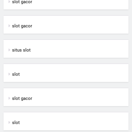
slot gacor
slot gacor
situs slot
slot
slot gacor
slot