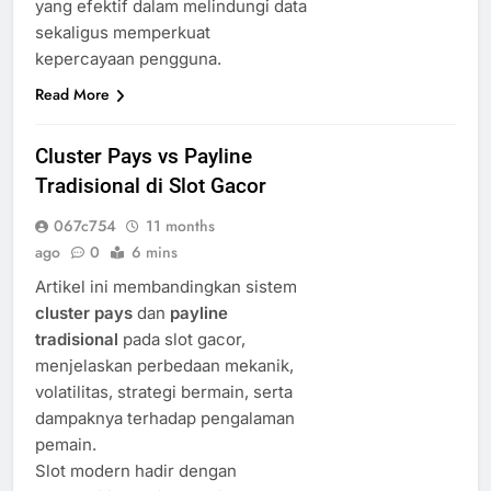
yang efektif dalam melindungi data
sekaligus memperkuat
kepercayaan pengguna.
Read More
Cluster Pays vs Payline
Tradisional di Slot Gacor
067c754
11 months
ago
0
6 mins
Artikel ini membandingkan sistem
cluster pays
dan
payline
tradisional
pada slot gacor,
menjelaskan perbedaan mekanik,
volatilitas, strategi bermain, serta
dampaknya terhadap pengalaman
pemain.
Slot modern hadir dengan