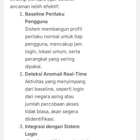
ancaman lebih efektif:
Baseline Perilaku
Pengguna
Sistem membangun profil
perilaku normal untuk tiap
pengguna, mencakup jam
login, lokasi umum, serta
perangkat yang sering
dipakai.
Deteksi Anomali Real-Time
Aktivitas yang menyimpang
dari baseline, seperti login
dari negara asing atau
jumlah percobaan akses
tidak biasa, akan segera
diidentifikasi.
Integrasi dengan Sistem
Login