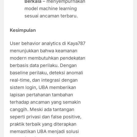
Berkala
– menyempurnakan
model machine learning
sesuai ancaman terbaru.
Kesimpulan
User behavior analytics di Kaya787
menunjukkan bahwa keamanan
modern membutuhkan pendekatan
berbasis data perilaku. Dengan
baseline perilaku, deteksi anomali
real-time, dan integrasi dengan
sistem login, UBA memberikan
lapisan pertahanan tambahan
terhadap ancaman yang semakin
canggih. Meski ada tantangan
seperti privasi dan false positive,
praktik terbaik yang diterapkan
memastikan UBA menjadi solusi