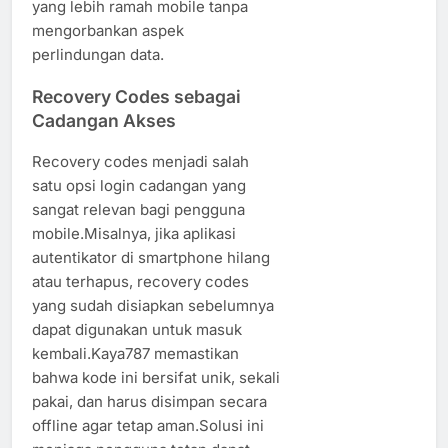
yang lebih ramah mobile tanpa
mengorbankan aspek
perlindungan data.
Recovery Codes sebagai
Cadangan Akses
Recovery codes menjadi salah
satu opsi login cadangan yang
sangat relevan bagi pengguna
mobile.Misalnya, jika aplikasi
autentikator di smartphone hilang
atau terhapus, recovery codes
yang sudah disiapkan sebelumnya
dapat digunakan untuk masuk
kembali.Kaya787 memastikan
bahwa kode ini bersifat unik, sekali
pakai, dan harus disimpan secara
offline agar tetap aman.Solusi ini