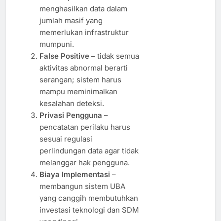
menghasilkan data dalam
jumlah masif yang
memerlukan infrastruktur
mumpuni.
False Positive
– tidak semua
aktivitas abnormal berarti
serangan; sistem harus
mampu meminimalkan
kesalahan deteksi.
Privasi Pengguna
–
pencatatan perilaku harus
sesuai regulasi
perlindungan data agar tidak
melanggar hak pengguna.
Biaya Implementasi
–
membangun sistem UBA
yang canggih membutuhkan
investasi teknologi dan SDM