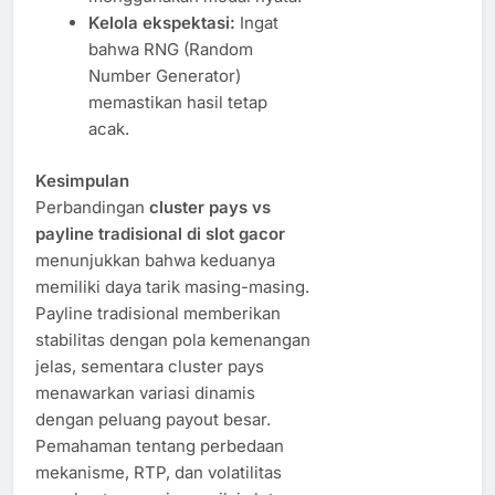
Kelola ekspektasi:
Ingat
bahwa RNG (Random
Number Generator)
memastikan hasil tetap
acak.
Kesimpulan
Perbandingan
cluster pays vs
payline tradisional di slot gacor
menunjukkan bahwa keduanya
memiliki daya tarik masing-masing.
Payline tradisional memberikan
stabilitas dengan pola kemenangan
jelas, sementara cluster pays
menawarkan variasi dinamis
dengan peluang payout besar.
Pemahaman tentang perbedaan
mekanisme, RTP, dan volatilitas