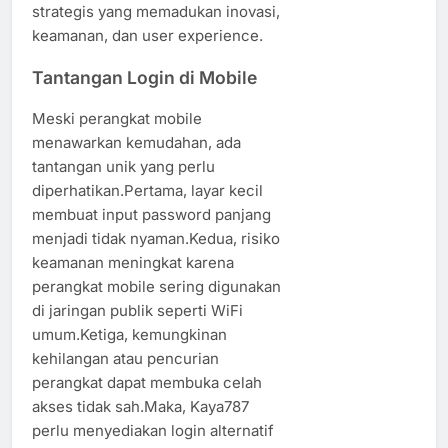
strategis yang memadukan inovasi,
keamanan, dan user experience.
Tantangan Login di Mobile
Meski perangkat mobile
menawarkan kemudahan, ada
tantangan unik yang perlu
diperhatikan.Pertama, layar kecil
membuat input password panjang
menjadi tidak nyaman.Kedua, risiko
keamanan meningkat karena
perangkat mobile sering digunakan
di jaringan publik seperti WiFi
umum.Ketiga, kemungkinan
kehilangan atau pencurian
perangkat dapat membuka celah
akses tidak sah.Maka, Kaya787
perlu menyediakan login alternatif