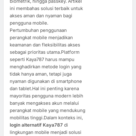
biometrik, hingga passkey. Artikel
ini membahas solusi terbaik untuk
akses aman dan nyaman bagi
pengguna mobile.
Pertumbuhan penggunaan
perangkat mobile menjadikan
keamanan dan fleksibilitas akses
sebagai prioritas utama.Platform
seperti Kaya787 harus mampu
menghadirkan metode login yang
tidak hanya aman, tetapi juga
nyaman digunakan di smartphone
dan tablet.Hal ini penting karena
mayoritas pengguna modern lebih
banyak mengakses akun melalui
perangkat mobile yang mendukung
mobilitas tinggi.Dalam konteks ini,
login alternatif Kaya787
di
lingkungan mobile menjadi solusi