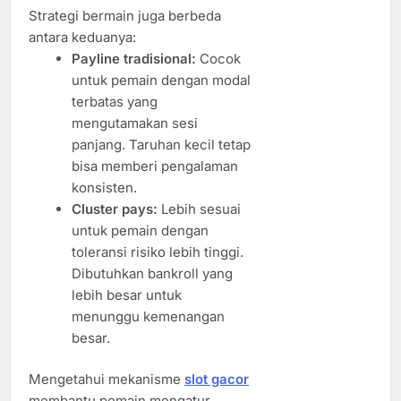
Strategi bermain juga berbeda
antara keduanya:
Payline tradisional:
Cocok
untuk pemain dengan modal
terbatas yang
mengutamakan sesi
panjang. Taruhan kecil tetap
bisa memberi pengalaman
konsisten.
Cluster pays:
Lebih sesuai
untuk pemain dengan
toleransi risiko lebih tinggi.
Dibutuhkan bankroll yang
lebih besar untuk
menunggu kemenangan
besar.
Mengetahui mekanisme
slot gacor
membantu pemain mengatur