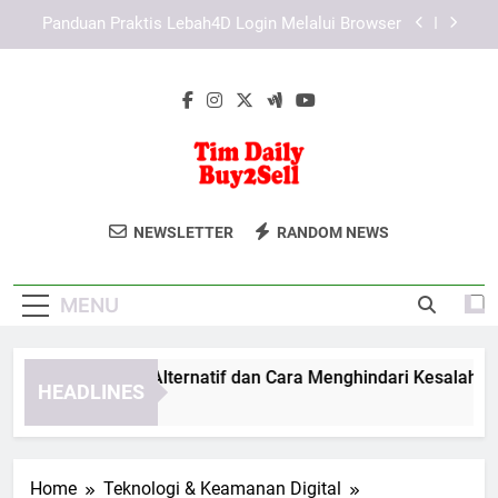
Skip
Panduan Daftar Edwinslot untuk Menjaga Data
to
Pribadi dengan Proses yang Aman dan Terarah
content
Panduan Daftar Lebah4D untuk Menjaga
Keamanan Data Akun Sejak Awal
EDWINSLOT Link Alternatif dan Cara Menghindari
Kesalahan Akses Umum
Panduan Praktis Lebah4D Login Melalui Browser
Tim Daily
Platform E-Commerce Terpercaya Untuk
Panduan Daftar Edwinslot untuk Menjaga Data
NEWSLETTER
RANDOM NEWS
Pribadi dengan Proses yang Aman dan Terarah
Buy2Sell
Kebutuhan Bisnis Anda Di Tim Daily
Panduan Daftar Lebah4D untuk Menjaga
Buy2Sell. Solusi Belanja Online Yang
Keamanan Data Akun Sejak Awal
MENU
Mudah Dan Aman.
WINSLOT Link Alternatif dan Cara Menghindari Kesalahan A
HEADLINES
onth Ago
Home
Teknologi & Keamanan Digital