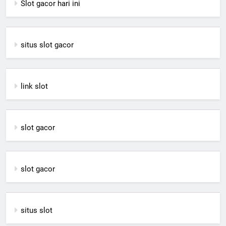
Slot gacor hari ini
situs slot gacor
link slot
slot gacor
slot gacor
situs slot