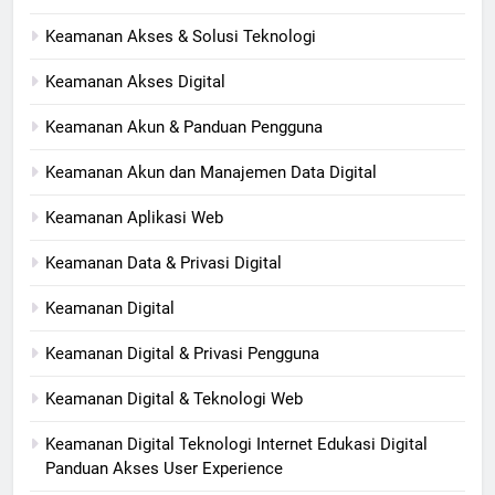
Keamanan Akses & Solusi Teknologi
Keamanan Akses Digital
Keamanan Akun & Panduan Pengguna
Keamanan Akun dan Manajemen Data Digital
Keamanan Aplikasi Web
Keamanan Data & Privasi Digital
Keamanan Digital
Keamanan Digital & Privasi Pengguna
Keamanan Digital & Teknologi Web
Keamanan Digital Teknologi Internet Edukasi Digital
Panduan Akses User Experience