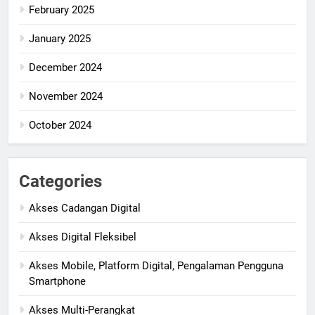
February 2025
January 2025
December 2024
November 2024
October 2024
Categories
Akses Cadangan Digital
Akses Digital Fleksibel
Akses Mobile, Platform Digital, Pengalaman Pengguna
Smartphone
Akses Multi-Perangkat