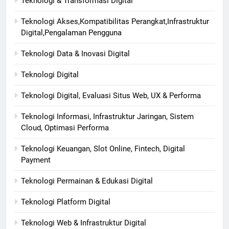
Teknologi & Transformasi Digital
Teknologi Akses,Kompatibilitas Perangkat,Infrastruktur
Digital,Pengalaman Pengguna
Teknologi Data & Inovasi Digital
Teknologi Digital
Teknologi Digital, Evaluasi Situs Web, UX & Performa
Teknologi Informasi, Infrastruktur Jaringan, Sistem
Cloud, Optimasi Performa
Teknologi Keuangan, Slot Online, Fintech, Digital
Payment
Teknologi Permainan & Edukasi Digital
Teknologi Platform Digital
Teknologi Web & Infrastruktur Digital