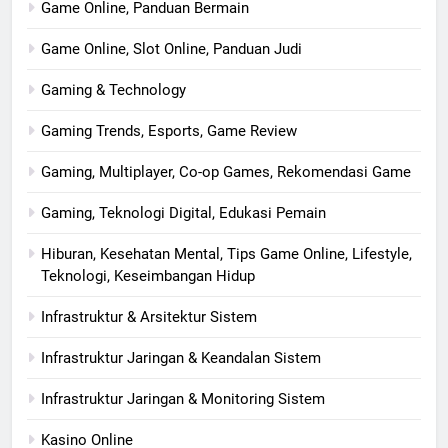
Game Online, Panduan Bermain
Game Online, Slot Online, Panduan Judi
Gaming & Technology
Gaming Trends, Esports, Game Review
Gaming, Multiplayer, Co-op Games, Rekomendasi Game
Gaming, Teknologi Digital, Edukasi Pemain
Hiburan, Kesehatan Mental, Tips Game Online, Lifestyle,
Teknologi, Keseimbangan Hidup
Infrastruktur & Arsitektur Sistem
Infrastruktur Jaringan & Keandalan Sistem
Infrastruktur Jaringan & Monitoring Sistem
Kasino Online