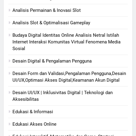
Analisis Permainan & Inovasi Slot
Analisis Slot & Optimalisasi Gameplay
Budaya Digital Identitas Online Analisis Netral Istilah
Internet Interaksi Komunitas Virtual Fenomena Media
Sosial
Desain Digital & Pengalaman Pengguna
Desain Form dan Validasi,Pengalaman Pengguna,Desain
UI/UX,Optimasi Akses Digital,Keamanan Akun Digital
Desain UI/UX | Inklusivitas Digital | Teknologi dan
Aksesibilitas
Edukasi & Informasi
Edukasi Akses Online