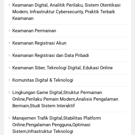
Keamanan Digital, Analitik Perilaku, Sistem Otentikasi
Modern, Infrastruktur Cybersecurity, Praktik Terbaik
Keamanan
Keamanan Permainan
Keamanan Registrasi Akun
Keamanan Registrasi dan Data Pribadi
Keamanan Siber, Teknologi Digital, Edukasi Online
Komunitas Digital & Teknologi
Lingkungan Game Digital,Struktur Permainan
Online,Perilaku Pemain Modern,Analisis Pengalaman
Bermain,Studi Sistem Interaktif
Manajemen Trafik Digital,Stabilitas Platform
Online,Pengalaman Pengguna,Optimasi
Sistem,Infrastruktur Teknologi