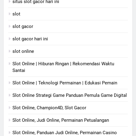
situs slot gacor hari ini
slot
slot gacor
slot gacor hari ini
slot online
Slot Online | Hiburan Ringan | Rekomendasi Waktu
Santai
Slot Online | Teknologi Permainan | Edukasi Pemain
Slot Online Strategi Game Panduan Pemula Game Digital
Slot Online, Champion4D, Slot Gacor
Slot Online, Judi Online, Permainan Petualangan
Slot Online, Panduan Judi Online, Permainan Casino