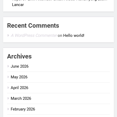
Lancar
Recent Comments
A WordPress Commenter
on
Hello world!
Archives
June 2026
May 2026
April 2026
March 2026
February 2026