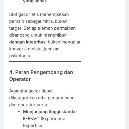
yang sehat
Slot gacor etis menempatkan
pemain sebagai mitra, bukan
target. Setiap elemen permainan
dirancang untuk
menghibur
dengan integritas
, bukan mengejar
konversi melalui jebakan
psikologis.
4. Peran Pengembang dan
Operator
Agar slot gacor dapat
dikategorikan etis, pengembang
dan operator perlu:
Menjunjung tinggi standar
E-E-A-T
(Experience,
Expertise,