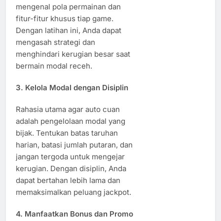
mengenal pola permainan dan
fitur-fitur khusus tiap game.
Dengan latihan ini, Anda dapat
mengasah strategi dan
menghindari kerugian besar saat
bermain modal receh.
3. Kelola Modal dengan Disiplin
Rahasia utama agar auto cuan
adalah pengelolaan modal yang
bijak. Tentukan batas taruhan
harian, batasi jumlah putaran, dan
jangan tergoda untuk mengejar
kerugian. Dengan disiplin, Anda
dapat bertahan lebih lama dan
memaksimalkan peluang jackpot.
4. Manfaatkan Bonus dan Promo