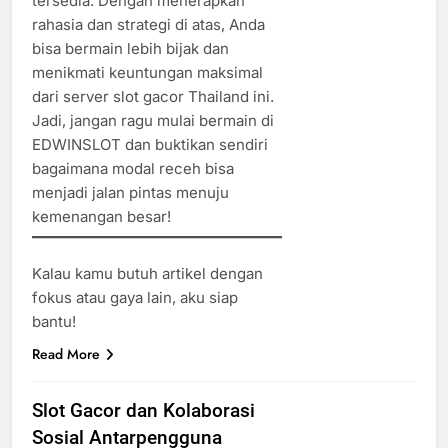
tersedia. Dengan menerapkan
rahasia dan strategi di atas, Anda
bisa bermain lebih bijak dan
menikmati keuntungan maksimal
dari server slot gacor Thailand ini.
Jadi, jangan ragu mulai bermain di
EDWINSLOT dan buktikan sendiri
bagaimana modal receh bisa
menjadi jalan pintas menuju
kemenangan besar!
Kalau kamu butuh artikel dengan
fokus atau gaya lain, aku siap
bantu!
Read More
Slot Gacor dan Kolaborasi
Sosial Antarpengguna