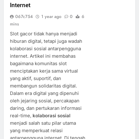
Internet
067c754
1 year ago
0
6
mins
Slot gacor tidak hanya menjadi
hiburan digital, tetapi juga wadah
kolaborasi sosial antarpengguna
internet. Artikel ini membahas
bagaimana komunitas slot
menciptakan kerja sama virtual
yang aktif, suportif, dan
membangun solidaritas digital.
Dalam era digital yang dipenuhi
oleh jejaring sosial, percakapan
daring, dan pertukaran informasi
real-time,
kolaborasi sosial
menjadi salah satu pilar utama
yang memperkuat relasi
antarpengguna internet. Di tengah