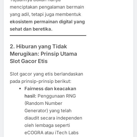
menciptakan pengalaman bermain
yang adil, tetapi juga membentuk
ekosistem permainan digital yang
sehat dan beretika.
2. Hiburan yang Tidak
Merugikan: Prinsip Utama
Slot Gacor Etis
Slot gacor yang etis berlandaskan
pada prinsip-prinsip berikut:
Fairness dan keacakan
hasil:
Penggunaan RNG
(Random Number
Generator) yang telah
diaudit secara independen
oleh lembaga seperti
eCOGRA atau iTech Labs