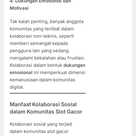
4.
Dukungan Emosional dan
Motivasi
Tak kalah penting, banyak anggota
komunitas yang terlibat dalam
kolaborasi non-teknis, seperti
memberi semangat kepada
pengguna lain yang sedang
mengalami kekalahan atau frustasi.
Kolaborasi dalam bentuk
dukungan
emosional
ini memperkuat dimensi
kemanusiaan dalam komunitas
digital.
Manfaat Kolaborasi Sosial
dalam Komunitas Slot Gacor
Kolaborasi sosial yang terjadi
dalam komunitas slot gacor