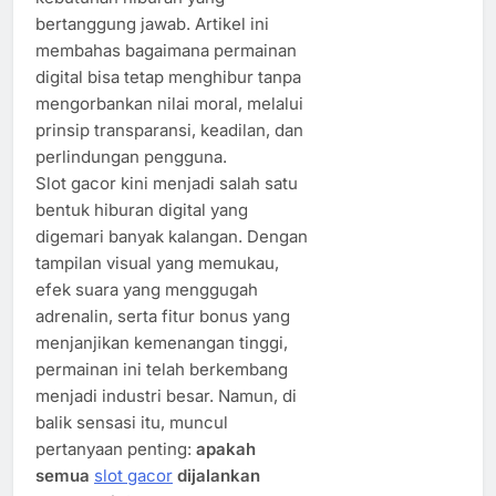
bertanggung jawab. Artikel ini
membahas bagaimana permainan
digital bisa tetap menghibur tanpa
mengorbankan nilai moral, melalui
prinsip transparansi, keadilan, dan
perlindungan pengguna.
Slot gacor kini menjadi salah satu
bentuk hiburan digital yang
digemari banyak kalangan. Dengan
tampilan visual yang memukau,
efek suara yang menggugah
adrenalin, serta fitur bonus yang
menjanjikan kemenangan tinggi,
permainan ini telah berkembang
menjadi industri besar. Namun, di
balik sensasi itu, muncul
pertanyaan penting:
apakah
semua
slot gacor
dijalankan