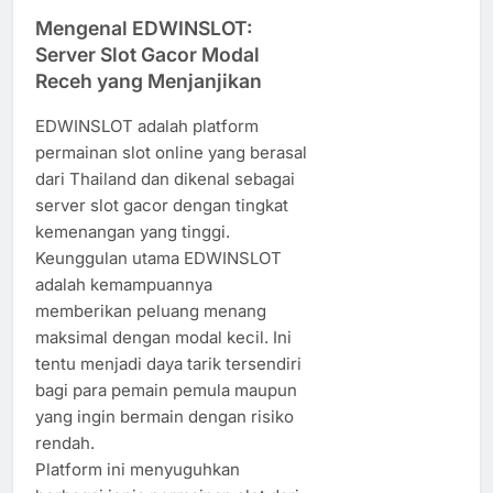
Mengenal EDWINSLOT:
Server Slot Gacor Modal
Receh yang Menjanjikan
EDWINSLOT adalah platform
permainan slot online yang berasal
dari Thailand dan dikenal sebagai
server slot gacor dengan tingkat
kemenangan yang tinggi.
Keunggulan utama EDWINSLOT
adalah kemampuannya
memberikan peluang menang
maksimal dengan modal kecil. Ini
tentu menjadi daya tarik tersendiri
bagi para pemain pemula maupun
yang ingin bermain dengan risiko
rendah.
Platform ini menyuguhkan