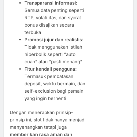
Transparansi informasi:
Semua data penting seperti
RTP, volatilitas, dan syarat
bonus disajikan secara
terbuka
Promosi jujur dan realistis:
Tidak menggunakan istilah
hiperbolik seperti “auto
cuan” atau “pasti menang”
Fitur kendali pengguna:
Termasuk pembatasan
deposit, waktu bermain, dan
self-exclusion bagi pemain
yang ingin berhenti
Dengan menerapkan prinsip-
prinsip ini, slot tidak hanya menjadi
menyenangkan tetapi juga
memberikan rasa aman dan