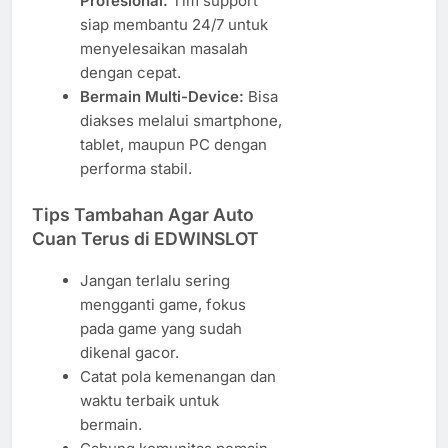
Profesional:
Tim support
siap membantu 24/7 untuk
menyelesaikan masalah
dengan cepat.
Bermain Multi-Device:
Bisa
diakses melalui smartphone,
tablet, maupun PC dengan
performa stabil.
Tips Tambahan Agar Auto
Cuan Terus di EDWINSLOT
Jangan terlalu sering
mengganti game, fokus
pada game yang sudah
dikenal gacor.
Catat pola kemenangan dan
waktu terbaik untuk
bermain.