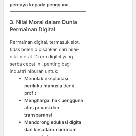
percaya kepada pengguna.
3. Nilai Moral dalam Dunia
Permainan Digital
Permainan digital, termasuk slot,
tidak boleh dipisahkan dari nilai-
nilai moral. Di era digital yang
serba cepat ini, penting bagi
industri hiburan untuk:
Menolak eksploitasi
perilaku manusia
demi
profit
Menghargai hak pengguna
atas privasi dan
transparansi
Mendorong edukasi digital
dan kesadaran bermain