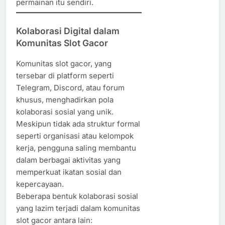
permainan itu sendiri.
Kolaborasi Digital dalam
Komunitas Slot Gacor
Komunitas slot gacor, yang
tersebar di platform seperti
Telegram, Discord, atau forum
khusus, menghadirkan pola
kolaborasi sosial yang unik.
Meskipun tidak ada struktur formal
seperti organisasi atau kelompok
kerja, pengguna saling membantu
dalam berbagai aktivitas yang
memperkuat ikatan sosial dan
kepercayaan.
Beberapa bentuk kolaborasi sosial
yang lazim terjadi dalam komunitas
slot gacor antara lain: