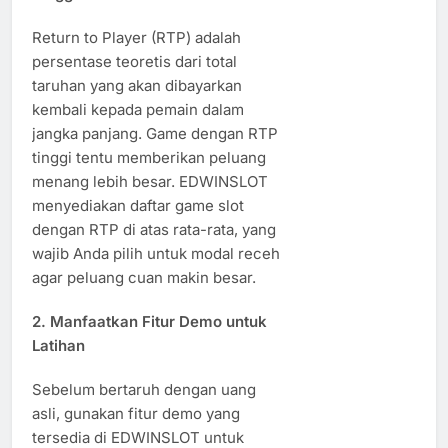
Return to Player (RTP) adalah
persentase teoretis dari total
taruhan yang akan dibayarkan
kembali kepada pemain dalam
jangka panjang. Game dengan RTP
tinggi tentu memberikan peluang
menang lebih besar. EDWINSLOT
menyediakan daftar game slot
dengan RTP di atas rata-rata, yang
wajib Anda pilih untuk modal receh
agar peluang cuan makin besar.
2. Manfaatkan Fitur Demo untuk
Latihan
Sebelum bertaruh dengan uang
asli, gunakan fitur demo yang
tersedia di EDWINSLOT untuk