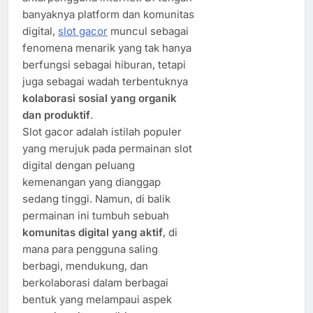
banyaknya platform dan komunitas
digital,
slot gacor
muncul sebagai
fenomena menarik yang tak hanya
berfungsi sebagai hiburan, tetapi
juga sebagai wadah terbentuknya
kolaborasi sosial yang organik
dan produktif
.
Slot gacor adalah istilah populer
yang merujuk pada permainan slot
digital dengan peluang
kemenangan yang dianggap
sedang tinggi. Namun, di balik
permainan ini tumbuh sebuah
komunitas digital yang aktif
, di
mana para pengguna saling
berbagi, mendukung, dan
berkolaborasi dalam berbagai
bentuk yang melampaui aspek