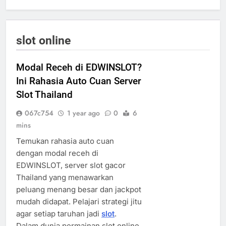
slot online
Modal Receh di EDWINSLOT?
Ini Rahasia Auto Cuan Server
Slot Thailand
067c754
1 year ago
0
6
mins
Temukan rahasia auto cuan
dengan modal receh di
EDWINSLOT, server slot gacor
Thailand yang menawarkan
peluang menang besar dan jackpot
mudah didapat. Pelajari strategi jitu
agar setiap taruhan jadi
slot
.
Dalam dunia permainan slot online,