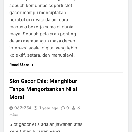
sebuah komunitas seperti slot
gacor mampu menciptakan
perubahan nyata dalam cara
manusia bekerja sama di dunia
maya. Sebuah pelajaran penting
dalam membangun masa depan
interaksi sosial digital yang lebih
kolektif, setara, dan manusiawi.
Read More
Slot Gacor Etis: Menghibur
Tanpa Mengorbankan Nilai
Moral
067c754
1 year ago
0
6
mins
Slot gacor etis adalah jawaban atas
kebutuhan hiburan yang