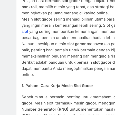
Pelajari cara
bermain slot gacor
dengan bijak. Tem
bankroll
, memilih mesin yang tepat, dan strategi b
meningkatkan peluang menang di kasino online.
Mesin
slot gacor
sering menjadi pilihan utama para
yang ingin meraih kemenangan lebih sering. Slot g
slot
yang sering memberikan kemenangan, member
besar bagi pemain untuk mendapatkan hadiah lebih 
Namun, meskipun mesin
slot gacor
menawarkan pel
baik, penting bagi pemain untuk bermain dengan bi
memaksimalkan peluang menang dan mengelola ris
Berikut adalah panduan untuk
bermain slot gacor 
dapat membantu Anda mengoptimalkan pengalaman 
online.
1.
Pahami Cara Kerja Mesin Slot Gacor
Sebelum mulai bermain, penting untuk memahami c
gacor
. Mesin slot, termasuk mesin
gacor
, menggu
Number Generator (RNG)
untuk menentukan hasil d