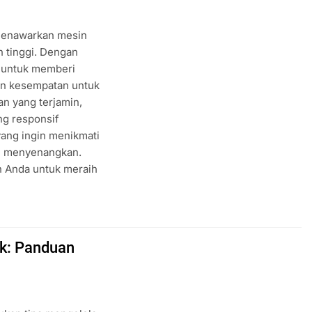
 menawarkan mesin
h tinggi. Dengan
n untuk memberi
in kesempatan untuk
n yang terjamin,
ng responsif
yang ingin menikmati
n menyenangkan.
n Anda untuk meraih
ak: Panduan