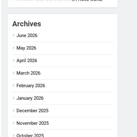
Archives
June 2026
May 2026
April 2026
March 2026
February 2026
January 2026
December 2025
November 2025
October 2025