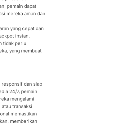
an, pemain dapat
asi mereka aman dan
aran yang cepat dan
ackpot instan,
 tidak perlu
eka, yang membuat
responsif dan siap
dia 24/7, pemain
reka mengalami
 atau transaksi
ional memastikan
ikan, memberikan