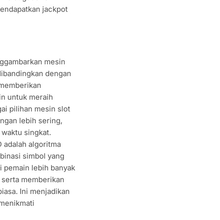
endapatkan jackpot
enggambarkan mesin
 dibandingkan dengan
g memberikan
n untuk meraih
i pilihan mesin slot
gan lebih sering,
waktu singkat.
 adalah algoritma
binasi simbol yang
i pemain lebih banyak
 serta memberikan
iasa. Ini menjadikan
 menikmati