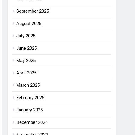
September 2025
August 2025
July 2025
June 2025
May 2025
April 2025
March 2025
February 2025
January 2025
December 2024
November 2024