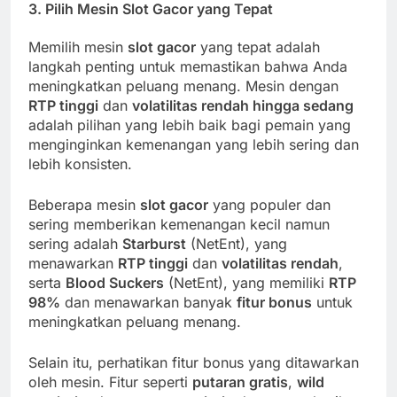
3.
Pilih Mesin Slot Gacor yang Tepat
Memilih mesin
slot gacor
yang tepat adalah
langkah penting untuk memastikan bahwa Anda
meningkatkan peluang menang. Mesin dengan
RTP tinggi
dan
volatilitas rendah hingga sedang
adalah pilihan yang lebih baik bagi pemain yang
menginginkan kemenangan yang lebih sering dan
lebih konsisten.
Beberapa mesin
slot gacor
yang populer dan
sering memberikan kemenangan kecil namun
sering adalah
Starburst
(NetEnt), yang
menawarkan
RTP tinggi
dan
volatilitas rendah
,
serta
Blood Suckers
(NetEnt), yang memiliki
RTP
98%
dan menawarkan banyak
fitur bonus
untuk
meningkatkan peluang menang.
Selain itu, perhatikan fitur bonus yang ditawarkan
oleh mesin. Fitur seperti
putaran gratis
,
wild