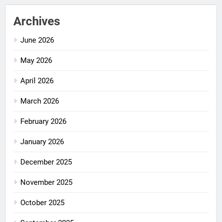
Archives
June 2026
May 2026
April 2026
March 2026
February 2026
January 2026
December 2025
November 2025
October 2025