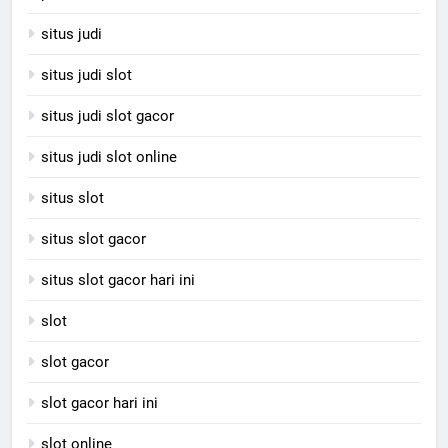
situs judi
situs judi slot
situs judi slot gacor
situs judi slot online
situs slot
situs slot gacor
situs slot gacor hari ini
slot
slot gacor
slot gacor hari ini
slot online