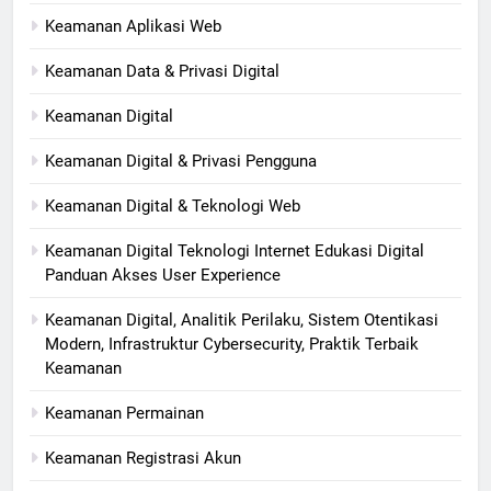
Keamanan Aplikasi Web
Keamanan Data & Privasi Digital
Keamanan Digital
Keamanan Digital & Privasi Pengguna
Keamanan Digital & Teknologi Web
Keamanan Digital Teknologi Internet Edukasi Digital
Panduan Akses User Experience
Keamanan Digital, Analitik Perilaku, Sistem Otentikasi
Modern, Infrastruktur Cybersecurity, Praktik Terbaik
Keamanan
Keamanan Permainan
Keamanan Registrasi Akun