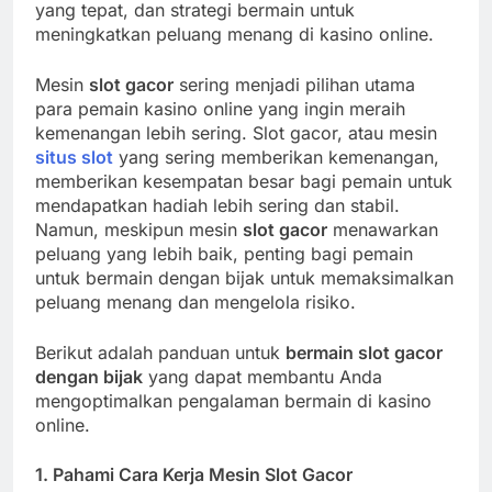
yang tepat, dan strategi bermain untuk
meningkatkan peluang menang di kasino online.
Mesin
slot gacor
sering menjadi pilihan utama
para pemain kasino online yang ingin meraih
kemenangan lebih sering. Slot gacor, atau mesin
situs slot
yang sering memberikan kemenangan,
memberikan kesempatan besar bagi pemain untuk
mendapatkan hadiah lebih sering dan stabil.
Namun, meskipun mesin
slot gacor
menawarkan
peluang yang lebih baik, penting bagi pemain
untuk bermain dengan bijak untuk memaksimalkan
peluang menang dan mengelola risiko.
Berikut adalah panduan untuk
bermain slot gacor
dengan bijak
yang dapat membantu Anda
mengoptimalkan pengalaman bermain di kasino
online.
1.
Pahami Cara Kerja Mesin Slot Gacor