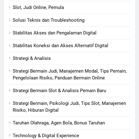
Slot, Judi Online, Pemula
Solusi Teknis dan Troubleshooting
Stabilitas Akses dan Pengalaman Digital
Stabilitas Koneksi dan Akses Alternatif Digital
Strategi & Analisis
Strategi Bermain Judi, Manajemen Modal, Tips Pemain,
Pengelolaan Risiko, Panduan Bermain Online
Strategi Bermain Slot & Analisis Pemain Baru
Strategi Bermain, Psikologi Judi, Tips Slot, Manajemen
Risiko, Hiburan Digital
Taruhan Olahraga, Agen Bola, Bonus Taruhan
Technology & Digital Experience