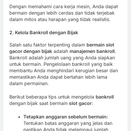
Dengan memahami cara kerja mesin, Anda dapat
bermain dengan lebih cerdas dan tidak terjebak
dalam mitos atau harapan yang tidak realistis.
2.
Kelola Bankroll dengan Bijak
Salah satu faktor terpenting dalam
bermain slot
gacor dengan bijak
adalah
manajemen bankroll
.
Bankroll adalah jumlah uang yang Anda siapkan
untuk bermain. Pengelolaan bankroll yang baik
membantu Anda menghindari kerugian besar dan
memastikan Anda dapat bertahan lebih lama
dalam permainan.
Berikut beberapa tips untuk mengelola
bankroll
dengan bijak saat bermain
slot gacor
:
Tetapkan anggaran sebelum bermain:
Tentukan batas anggaran yang jelas dan
pastikan Anda tidak melampaui jumlah