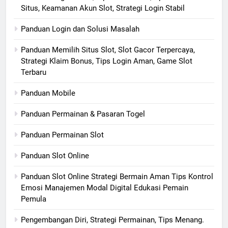
Situs, Keamanan Akun Slot, Strategi Login Stabil
Panduan Login dan Solusi Masalah
Panduan Memilih Situs Slot, Slot Gacor Terpercaya,
Strategi Klaim Bonus, Tips Login Aman, Game Slot
Terbaru
Panduan Mobile
Panduan Permainan & Pasaran Togel
Panduan Permainan Slot
Panduan Slot Online
Panduan Slot Online Strategi Bermain Aman Tips Kontrol
Emosi Manajemen Modal Digital Edukasi Pemain
Pemula
Pengembangan Diri, Strategi Permainan, Tips Menang.