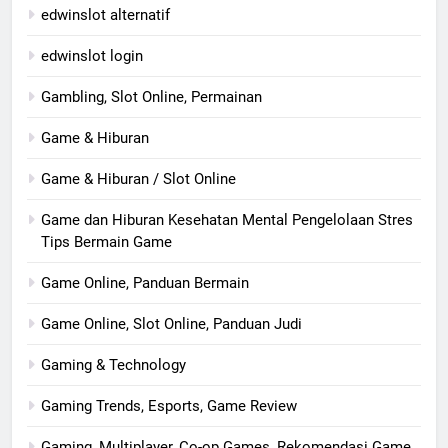
edwinslot alternatif
edwinslot login
Gambling, Slot Online, Permainan
Game & Hiburan
Game & Hiburan / Slot Online
Game dan Hiburan Kesehatan Mental Pengelolaan Stres
Tips Bermain Game
Game Online, Panduan Bermain
Game Online, Slot Online, Panduan Judi
Gaming & Technology
Gaming Trends, Esports, Game Review
Gaming, Multiplayer, Co-op Games, Rekomendasi Game