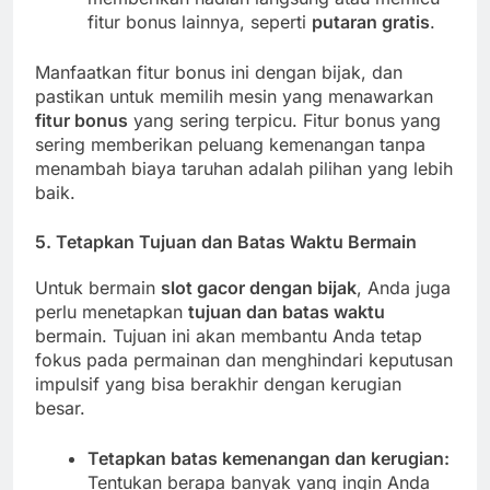
fitur bonus lainnya, seperti
putaran gratis
.
Manfaatkan fitur bonus ini dengan bijak, dan
pastikan untuk memilih mesin yang menawarkan
fitur bonus
yang sering terpicu. Fitur bonus yang
sering memberikan peluang kemenangan tanpa
menambah biaya taruhan adalah pilihan yang lebih
baik.
5.
Tetapkan Tujuan dan Batas Waktu Bermain
Untuk bermain
slot gacor dengan bijak
, Anda juga
perlu menetapkan
tujuan dan batas waktu
bermain. Tujuan ini akan membantu Anda tetap
fokus pada permainan dan menghindari keputusan
impulsif yang bisa berakhir dengan kerugian
besar.
Tetapkan batas kemenangan dan kerugian:
Tentukan berapa banyak yang ingin Anda