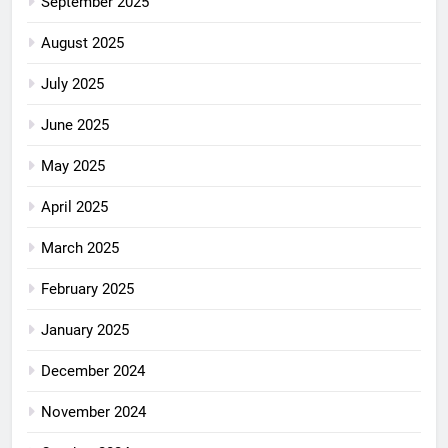
September 2025
August 2025
July 2025
June 2025
May 2025
April 2025
March 2025
February 2025
January 2025
December 2024
November 2024