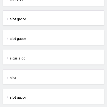
slot gacor
slot gacor
situs slot
slot
slot gacor