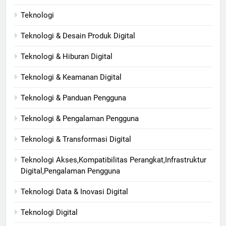
Teknologi
Teknologi & Desain Produk Digital
Teknologi & Hiburan Digital
Teknologi & Keamanan Digital
Teknologi & Panduan Pengguna
Teknologi & Pengalaman Pengguna
Teknologi & Transformasi Digital
Teknologi Akses,Kompatibilitas Perangkat,Infrastruktur
Digital,Pengalaman Pengguna
Teknologi Data & Inovasi Digital
Teknologi Digital