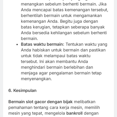
menangkan sebelum berhenti bermain. Jika
Anda mencapai batas kemenangan tersebut,
berhentilah bermain untuk mengamankan
kemenangan Anda. Begitu juga dengan
batas kerugian, tetapkan seberapa banyak
Anda bersedia kehilangan sebelum berhenti
bermain.
Batas waktu bermain:
Tentukan waktu yang
Anda habiskan untuk bermain dan pastikan
untuk tidak melampaui batas waktu
tersebut. Ini akan membantu Anda
menghindari bermain berlebihan dan
menjaga agar pengalaman bermain tetap
menyenangkan.
6.
Kesimpulan
Bermain slot gacor dengan bijak
melibatkan
pemahaman tentang cara kerja mesin, memilih
mesin yang tepat, mengelola
bankroll
dengan