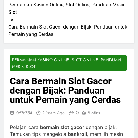
Permainan Kasino Online, Slot Online, Panduan Mesin
Slot
Cara Bermain Slot Gacor dengan Bijak: Panduan untuk
Pemain yang Cerdas
PERMAINAN KASINO ONLINE, SLOT ONLINE, PANDUAN
MESIN SLOT
Cara Bermain Slot Gacor
dengan Bijak: Panduan
untuk Pemain yang Cerdas
0
067c754
2 Years Ago
8 Mins
Pelajari cara
bermain slot gacor
dengan bijak.
Temukan tips mengelola
bankroll
, memilih mesin