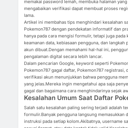
memakai password lemah, membuka halaman yang ti
mengabaikan verifikasi dapat membuat proses regis
lama.
Artikel ini membahas tips menghindari kesalahan sa
Pokemon787 dengan pendekatan informatif dan pra
hanya pada cara mengisi formulir, tetapi juga pada
keamanan data, kebiasaan pengguna, dan langkah
akun dibuat.Dengan memahami hal-hal ini, penggu
pengalaman digital secara lebih lancar.
Dalam pencarian Google, keyword seperti Pokemon
Pokemon787 gagal daftar, Pokemon787 registrasi,
verifikasi akun menunjukkan bahwa pengguna me
yang jelas.Mereka ingin mengetahui apa saja peny
gagal dan bagaimana cara menghindarinya sejak aw
Kesalahan Umum Saat Daftar Po
Salah satu kesalahan paling sering terjadi adalah t
formulir.Banyak pengguna langsung memasukkan 
instruksi pada setiap kolom.Akibatnya, username sa