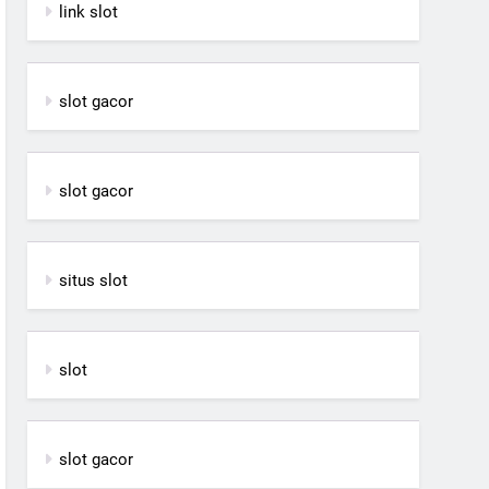
link slot
slot gacor
slot gacor
situs slot
slot
slot gacor