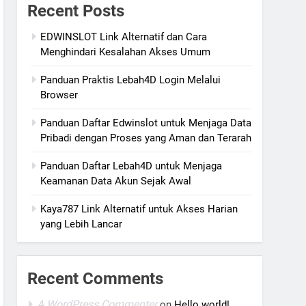
Recent Posts
EDWINSLOT Link Alternatif dan Cara
Menghindari Kesalahan Akses Umum
Panduan Praktis Lebah4D Login Melalui
Browser
Panduan Daftar Edwinslot untuk Menjaga Data
Pribadi dengan Proses yang Aman dan Terarah
Panduan Daftar Lebah4D untuk Menjaga
Keamanan Data Akun Sejak Awal
Kaya787 Link Alternatif untuk Akses Harian
yang Lebih Lancar
Recent Comments
A WordPress Commenter
on
Hello world!