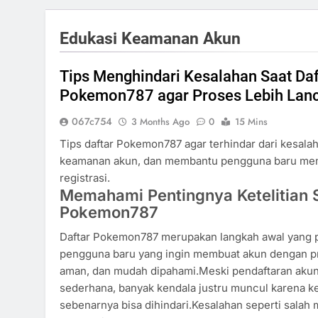
Edukasi Keamanan Akun
Tips Menghindari Kesalahan Saat Daf
Pokemon787 agar Proses Lebih Lan
067c754
3 Months Ago
0
15 Mins
Tips daftar Pokemon787 agar terhindar dari kesal
keamanan akun, dan membantu pengguna baru me
registrasi.
Memahami Pentingnya Ketelitian S
Pokemon787
Daftar Pokemon787 merupakan langkah awal yang p
pengguna baru yang ingin membuat akun dengan pro
aman, dan mudah dipahami.Meski pendaftaran akun 
sederhana, banyak kendala justru muncul karena ke
sebenarnya bisa dihindari.Kesalahan seperti salah 