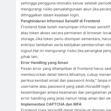
sehingga pengguna otomatis keluar setelah periode t
mengurangi risiko penyalahgunaan akun jika pera
ditinggalkan dalam keadaan login.
Penghindaran Informasi Sensitif di Frontend
Frontend tidak boleh menyimpan informasi sensitif
atau token akses secara permanen di browser local
storage.Jika token perlu disimpan sementara, har
enkripsi tambahan serta kebijakan pembersihan oto
logout.Hal ini mengurangi risiko jika perangkat pe
pihak lain.
Error Handling yang Aman
Pesan error yang ditampilkan di frontend harus se
membocorkan detail teknis.Misalnya, cukup menamp
periksa kembali email dan password Anda,” tanpa
username atau password yang salah.Horas88 login
keseimbangan antara keamanan dan pengalaman 
error handling yang jelas namun tetap aman dari eks
Implementasi CAPTCHA dan MFA
Frontend login Horas88 dapat diperkuat dengan 