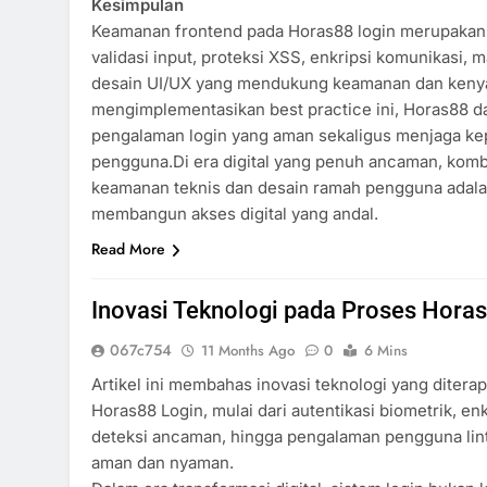
Kesimpulan
Keamanan frontend pada Horas88 login merupakan
validasi input, proteksi XSS, enkripsi komunikasi, 
desain UI/UX yang mendukung keamanan dan ken
mengimplementasikan best practice ini, Horas88 
pengalaman login yang aman sekaligus menjaga k
pengguna.Di era digital yang penuh ancaman, komb
keamanan teknis dan desain ramah pengguna adala
membangun akses digital yang andal.
Read More
Inovasi Teknologi pada Proses Hora
067c754
11 Months Ago
0
6 Mins
Artikel ini membahas inovasi teknologi yang ditera
Horas88 Login, mulai dari autentikasi biometrik, enk
deteksi ancaman, hingga pengalaman pengguna lin
aman dan nyaman.