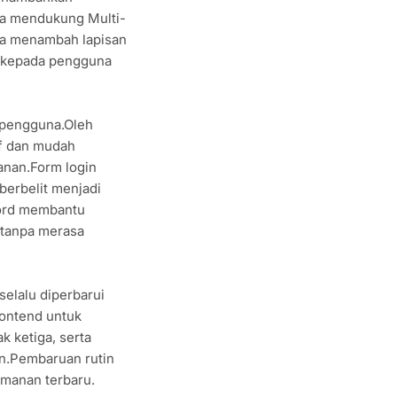
a mendukung Multi-
nya menambah lapisan
h kepada pengguna
pengguna.Oleh
if dan mudah
anan.Form login
 berbelit menjadi
sword membantu
 tanpa merasa
selalu diperbarui
rontend untuk
 ketiga, serta
n.Pembaruan rutin
amanan terbaru.