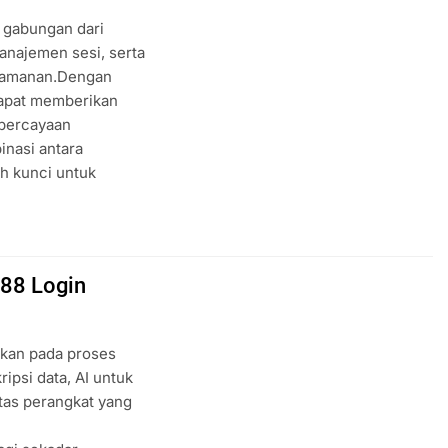
 gabungan dari
manajemen sesi, serta
yamanan.Dengan
dapat memberikan
epercayaan
inasi antara
h kunci untuk
s88 Login
pkan pada proses
ripsi data, AI untuk
tas perangkat yang