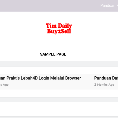
Panduan P
Panduan Daftar Edwinslot untuk Menjaga Data Pribadi
Panduan Daftar Lebah4D untuk Me
 Daily Buy2Sell
EDWINSLOT Link Alternatif dan Ca
E-Commerce Terpercaya Untuk Kebutuhan Bisnis Anda Di Tim Da
Panduan P
SAMPLE PAGE
Panduan Daftar Edwinslot untuk Menjaga Data Pribadi
Panduan Daftar Lebah4D untuk Me
ebah4D Login Melalui Browser
Panduan Daftar Edwinslo
2 Months Ago