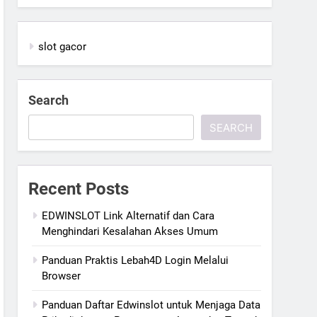
slot gacor
Search
SEARCH
Recent Posts
EDWINSLOT Link Alternatif dan Cara
Menghindari Kesalahan Akses Umum
Panduan Praktis Lebah4D Login Melalui
Browser
Panduan Daftar Edwinslot untuk Menjaga Data