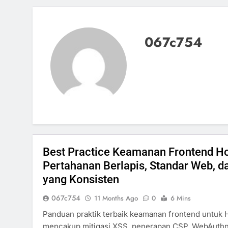
067c754
Best Practice Keamanan Frontend Ho
Pertahanan Berlapis, Standar Web, d
yang Konsisten
067c754
11 Months Ago
0
6 Mins
Panduan praktik terbaik keamanan frontend untuk 
mencakup mitigasi XSS, penerapan CSP, WebAuthn,