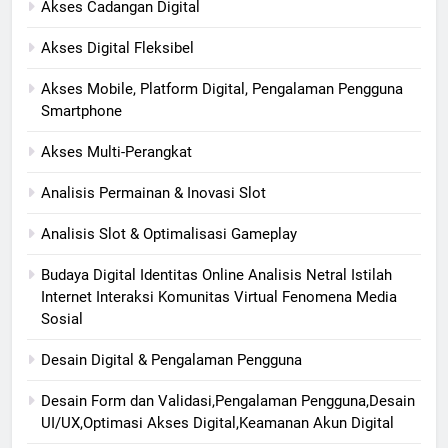
Akses Cadangan Digital
Akses Digital Fleksibel
Akses Mobile, Platform Digital, Pengalaman Pengguna
Smartphone
Akses Multi-Perangkat
Analisis Permainan & Inovasi Slot
Analisis Slot & Optimalisasi Gameplay
Budaya Digital Identitas Online Analisis Netral Istilah
Internet Interaksi Komunitas Virtual Fenomena Media
Sosial
Desain Digital & Pengalaman Pengguna
Desain Form dan Validasi,Pengalaman Pengguna,Desain
UI/UX,Optimasi Akses Digital,Keamanan Akun Digital