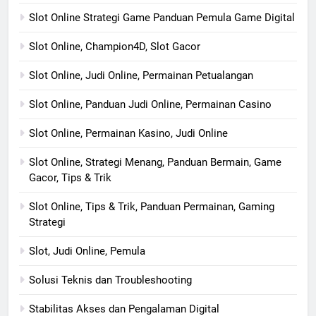
Slot Online Strategi Game Panduan Pemula Game Digital
Slot Online, Champion4D, Slot Gacor
Slot Online, Judi Online, Permainan Petualangan
Slot Online, Panduan Judi Online, Permainan Casino
Slot Online, Permainan Kasino, Judi Online
Slot Online, Strategi Menang, Panduan Bermain, Game
Gacor, Tips & Trik
Slot Online, Tips & Trik, Panduan Permainan, Gaming
Strategi
Slot, Judi Online, Pemula
Solusi Teknis dan Troubleshooting
Stabilitas Akses dan Pengalaman Digital