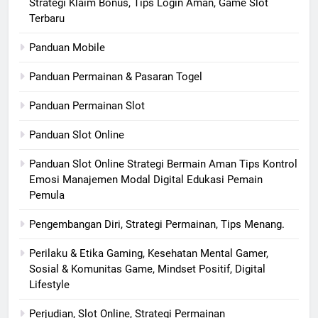
Strategi Klaim Bonus, Tips Login Aman, Game Slot
Terbaru
Panduan Mobile
Panduan Permainan & Pasaran Togel
Panduan Permainan Slot
Panduan Slot Online
Panduan Slot Online Strategi Bermain Aman Tips Kontrol
Emosi Manajemen Modal Digital Edukasi Pemain
Pemula
Pengembangan Diri, Strategi Permainan, Tips Menang.
Perilaku & Etika Gaming, Kesehatan Mental Gamer,
Sosial & Komunitas Game, Mindset Positif, Digital
Lifestyle
Perjudian, Slot Online, Strategi Permainan