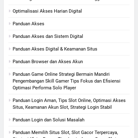
Optimalisasi Akses Harian Digital
Panduan Akses
Panduan Akses dan Sistem Digital
Panduan Akses Digital & Keamanan Situs
Panduan Browser dan Akses Akun
Panduan Game Online Strategi Bermain Mandiri
Pengembangan Skill Gamer Tips Fokus dan Efisiensi
Optimasi Performa Solo Player
Panduan Login Aman, Tips Slot Online, Optimasi Akses
Situs, Keamanan Akun Slot, Strategi Login Stabil
Panduan Login dan Solusi Masalah
Panduan Memilih Situs Slot, Slot Gacor Terpercaya,