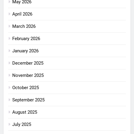
May 2026
April 2026
March 2026
February 2026
January 2026
December 2025
November 2025
October 2025
September 2025
August 2025
July 2025