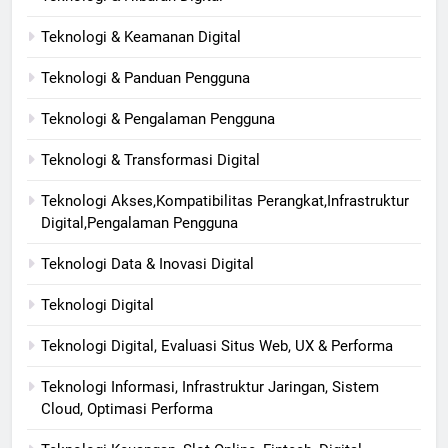
Teknologi & Keamanan Digital
Teknologi & Panduan Pengguna
Teknologi & Pengalaman Pengguna
Teknologi & Transformasi Digital
Teknologi Akses,Kompatibilitas Perangkat,Infrastruktur
Digital,Pengalaman Pengguna
Teknologi Data & Inovasi Digital
Teknologi Digital
Teknologi Digital, Evaluasi Situs Web, UX & Performa
Teknologi Informasi, Infrastruktur Jaringan, Sistem
Cloud, Optimasi Performa