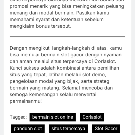
promosi menarik yang bisa meningkatkan peluang
menang dan modal bermain. Pastikan kamu
memahami syarat dan ketentuan sebelum
mengklaim bonus tersebut.
Dengan mengikuti langkah-langkah di atas, kamu
bisa memulai bermain slot gacor dengan nyaman
dan aman melalui situs terpercaya di Corlaslot.
Kunci sukses adalah kombinasi antara pemilihan
situs yang tepat, latihan melalui slot demo,
pengelolaan modal yang bijak, serta strategi
bermain yang matang. Selamat mencoba dan
semoga kemenangan selalu menyertai
permainanmu!
Tagged:
bermain slot online
Corlaslot
panduan slot
situs terpercaya
Slot Gacor