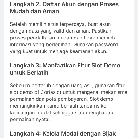
Langkah 2: Daftar Akun dengan Proses
Mudah dan Aman
Setelah memilih situs terpercaya, buat akun
dengan data yang valid dan aman. Pastikan
proses pendaftaran mudah dan tidak meminta
informasi yang berlebihan. Gunakan password
yang kuat untuk menjaga keamanan akun.
Langkah 3: Manfaatkan Fitur Slot Demo
untuk Berlatih
Sebelum bertaruh dengan uang asli, gunakan fitur
slot demo di Corlaslot untuk mengenal mekanisme
permainan dan pola pembayaran. Slot demo
memungkinkan kamu berlatih tanpa risiko
kehilangan modal sehingga siap menghadapi
permainan nyata.
Langkah 4: Kelola Modal dengan Bijak