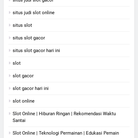
situs judi slot online
situs slot
situs slot gacor
situs slot gacor hari ini
slot
slot gacor
slot gacor hari ini
slot online
Slot Online | Hiburan Ringan | Rekomendasi Waktu
Santai
Slot Online | Teknologi Permainan | Edukasi Pemain