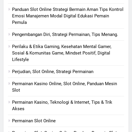
Panduan Slot Online Strategi Bermain Aman Tips Kontrol
Emosi Manajemen Modal Digital Edukasi Pemain
Pemula
Pengembangan Diri, Strategi Permainan, Tips Menang.
Perilaku & Etika Gaming, Kesehatan Mental Gamer,
Sosial & Komunitas Game, Mindset Positif, Digital
Lifestyle
Perjudian, Slot Online, Strategi Permainan
Permainan Kasino Online, Slot Online, Panduan Mesin
Slot
Permainan Kasino, Teknologi & Internet, Tips & Trik
Akses
Permainan Slot Online