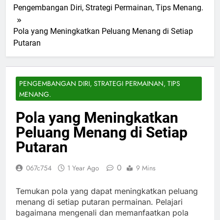
Pengembangan Diri, Strategi Permainan, Tips Menang.
Pola yang Meningkatkan Peluang Menang di Setiap
Putaran
PENGEMBANGAN DIRI, STRATEGI PERMAINAN, TIPS
MENANG.
Pola yang Meningkatkan
Peluang Menang di Setiap
Putaran
0
067c754
1 Year Ago
9 Mins
Temukan pola yang dapat meningkatkan peluang
menang di setiap putaran permainan. Pelajari
bagaimana mengenali dan memanfaatkan pola