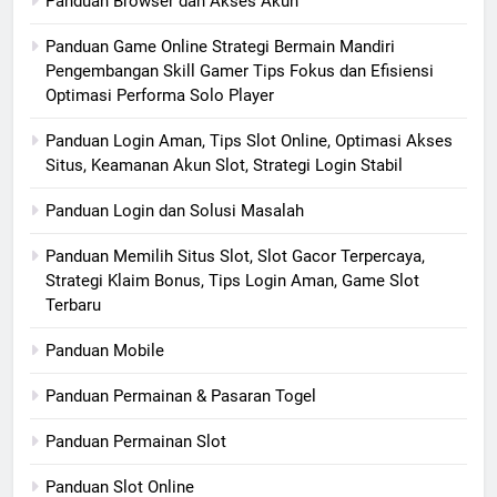
Panduan Browser dan Akses Akun
Panduan Game Online Strategi Bermain Mandiri
Pengembangan Skill Gamer Tips Fokus dan Efisiensi
Optimasi Performa Solo Player
Panduan Login Aman, Tips Slot Online, Optimasi Akses
Situs, Keamanan Akun Slot, Strategi Login Stabil
Panduan Login dan Solusi Masalah
Panduan Memilih Situs Slot, Slot Gacor Terpercaya,
Strategi Klaim Bonus, Tips Login Aman, Game Slot
Terbaru
Panduan Mobile
Panduan Permainan & Pasaran Togel
Panduan Permainan Slot
Panduan Slot Online