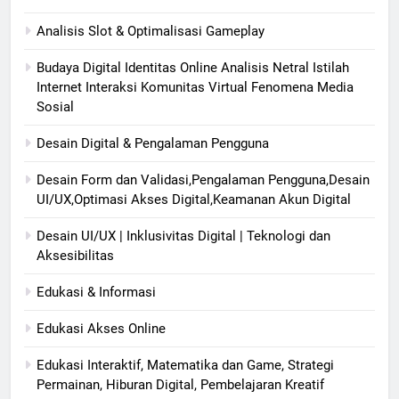
Analisis Slot & Optimalisasi Gameplay
Budaya Digital Identitas Online Analisis Netral Istilah
Internet Interaksi Komunitas Virtual Fenomena Media
Sosial
Desain Digital & Pengalaman Pengguna
Desain Form dan Validasi,Pengalaman Pengguna,Desain
UI/UX,Optimasi Akses Digital,Keamanan Akun Digital
Desain UI/UX | Inklusivitas Digital | Teknologi dan
Aksesibilitas
Edukasi & Informasi
Edukasi Akses Online
Edukasi Interaktif, Matematika dan Game, Strategi
Permainan, Hiburan Digital, Pembelajaran Kreatif