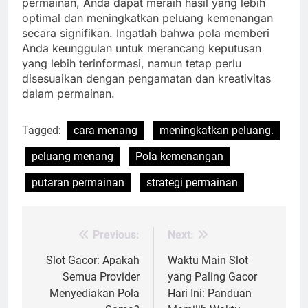
permainan, Anda dapat meraih hasil yang lebih
optimal dan meningkatkan peluang kemenangan
secara signifikan. Ingatlah bahwa pola memberi
Anda keunggulan untuk merancang keputusan
yang lebih terinformasi, namun tetap perlu
disesuaikan dengan pengamatan dan kreativitas
dalam permainan.
Tagged:
cara menang
meningkatkan peluang.
peluang menang
Pola kemenangan
putaran permainan
strategi permainan
Previous:
Next:
Post
navigation
Slot Gacor: Apakah
Waktu Main Slot
Semua Provider
yang Paling Gacor
Menyediakan Pola
Hari Ini: Panduan