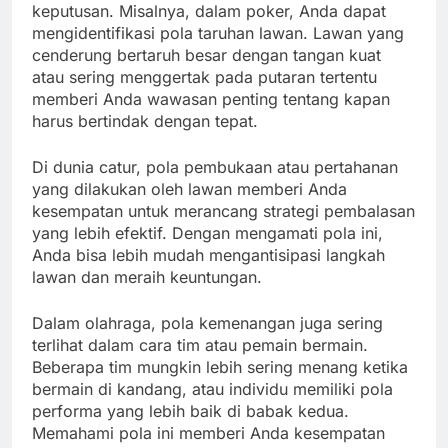
keputusan. Misalnya, dalam poker, Anda dapat
mengidentifikasi pola taruhan lawan. Lawan yang
cenderung bertaruh besar dengan tangan kuat
atau sering menggertak pada putaran tertentu
memberi Anda wawasan penting tentang kapan
harus bertindak dengan tepat.
Di dunia catur, pola pembukaan atau pertahanan
yang dilakukan oleh lawan memberi Anda
kesempatan untuk merancang strategi pembalasan
yang lebih efektif. Dengan mengamati pola ini,
Anda bisa lebih mudah mengantisipasi langkah
lawan dan meraih keuntungan.
Dalam olahraga, pola kemenangan juga sering
terlihat dalam cara tim atau pemain bermain.
Beberapa tim mungkin lebih sering menang ketika
bermain di kandang, atau individu memiliki pola
performa yang lebih baik di babak kedua.
Memahami pola ini memberi Anda kesempatan