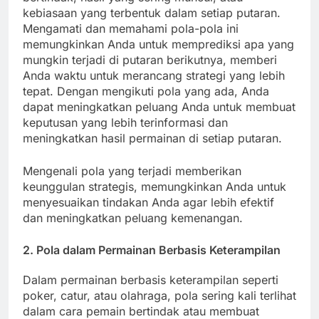
kebiasaan yang terbentuk dalam setiap putaran.
Mengamati dan memahami pola-pola ini
memungkinkan Anda untuk memprediksi apa yang
mungkin terjadi di putaran berikutnya, memberi
Anda waktu untuk merancang strategi yang lebih
tepat. Dengan mengikuti pola yang ada, Anda
dapat meningkatkan peluang Anda untuk membuat
keputusan yang lebih terinformasi dan
meningkatkan hasil permainan di setiap putaran.
Mengenali pola yang terjadi memberikan
keunggulan strategis, memungkinkan Anda untuk
menyesuaikan tindakan Anda agar lebih efektif
dan meningkatkan peluang kemenangan.
2.
Pola dalam Permainan Berbasis Keterampilan
Dalam permainan berbasis keterampilan seperti
poker, catur, atau olahraga, pola sering kali terlihat
dalam cara pemain bertindak atau membuat