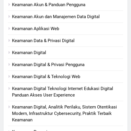
Keamanan Akun & Panduan Pengguna
Keamanan Akun dan Manajemen Data Digital
Keamanan Aplikasi Web
Keamanan Data & Privasi Digital
Keamanan Digital
Keamanan Digital & Privasi Pengguna
Keamanan Digital & Teknologi Web
Keamanan Digital Teknologi Internet Edukasi Digital
Panduan Akses User Experience
Keamanan Digital, Analitik Perilaku, Sistem Otentikasi
Modern, Infrastruktur Cybersecurity, Praktik Terbaik
Keamanan