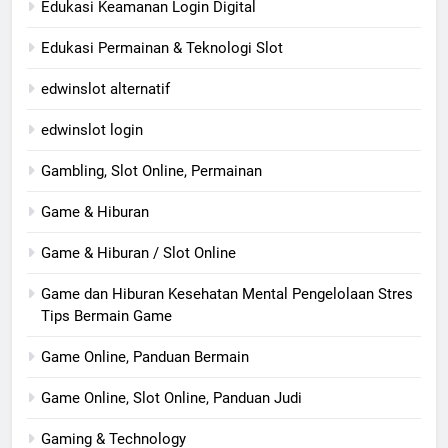
Edukasi Keamanan Login Digital
Edukasi Permainan & Teknologi Slot
edwinslot alternatif
edwinslot login
Gambling, Slot Online, Permainan
Game & Hiburan
Game & Hiburan / Slot Online
Game dan Hiburan Kesehatan Mental Pengelolaan Stres
Tips Bermain Game
Game Online, Panduan Bermain
Game Online, Slot Online, Panduan Judi
Gaming & Technology