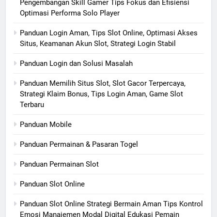
Pengembangan Skill Gamer Tips Fokus dan Efisiensi
Optimasi Performa Solo Player
Panduan Login Aman, Tips Slot Online, Optimasi Akses
Situs, Keamanan Akun Slot, Strategi Login Stabil
Panduan Login dan Solusi Masalah
Panduan Memilih Situs Slot, Slot Gacor Terpercaya,
Strategi Klaim Bonus, Tips Login Aman, Game Slot
Terbaru
Panduan Mobile
Panduan Permainan & Pasaran Togel
Panduan Permainan Slot
Panduan Slot Online
Panduan Slot Online Strategi Bermain Aman Tips Kontrol
Emosi Manajemen Modal Digital Edukasi Pemain