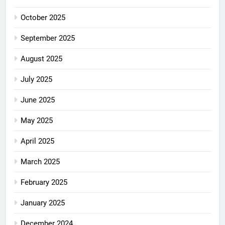
October 2025
September 2025
August 2025
July 2025
June 2025
May 2025
April 2025
March 2025
February 2025
January 2025
December 2024