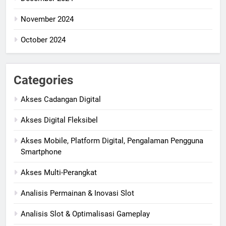
November 2024
October 2024
Categories
Akses Cadangan Digital
Akses Digital Fleksibel
Akses Mobile, Platform Digital, Pengalaman Pengguna
Smartphone
Akses Multi-Perangkat
Analisis Permainan & Inovasi Slot
Analisis Slot & Optimalisasi Gameplay