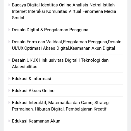
Budaya Digital Identitas Online Analisis Netral Istilah
Internet Interaksi Komunitas Virtual Fenomena Media
Sosial
Desain Digital & Pengalaman Pengguna
Desain Form dan Validasi,Pengalaman Pengguna,Desain
UI/UX,Optimasi Akses Digital,Keamanan Akun Digital
Desain UI/UX | Inklusivitas Digital | Teknologi dan
Aksesibilitas
Edukasi & Informasi
Edukasi Akses Online
Edukasi Interaktif, Matematika dan Game, Strategi
Permainan, Hiburan Digital, Pembelajaran Kreatif
Edukasi Keamanan Akun