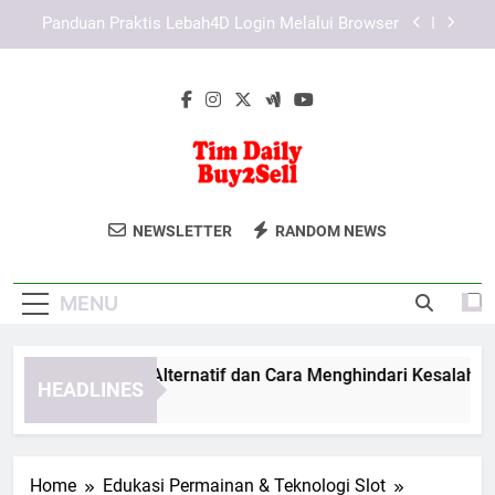
Skip
Panduan Daftar Edwinslot untuk Menjaga Data
to
Pribadi dengan Proses yang Aman dan Terarah
content
Panduan Daftar Lebah4D untuk Menjaga
Keamanan Data Akun Sejak Awal
EDWINSLOT Link Alternatif dan Cara Menghindari
Kesalahan Akses Umum
Panduan Praktis Lebah4D Login Melalui Browser
Tim Daily
Platform E-Commerce Terpercaya Untuk
Panduan Daftar Edwinslot untuk Menjaga Data
NEWSLETTER
RANDOM NEWS
Pribadi dengan Proses yang Aman dan Terarah
Buy2Sell
Kebutuhan Bisnis Anda Di Tim Daily
Panduan Daftar Lebah4D untuk Menjaga
Buy2Sell. Solusi Belanja Online Yang
Keamanan Data Akun Sejak Awal
MENU
Mudah Dan Aman.
WINSLOT Link Alternatif dan Cara Menghindari Kesalahan A
HEADLINES
Month Ago
Home
Edukasi Permainan & Teknologi Slot