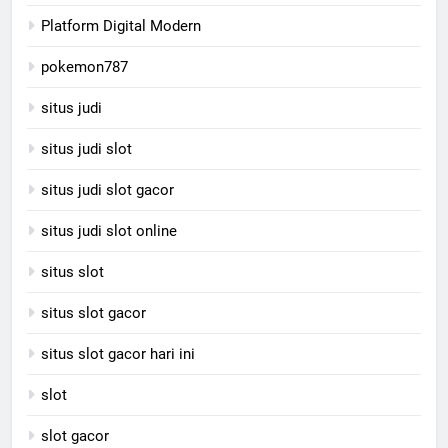
Platform Digital Modern
pokemon787
situs judi
situs judi slot
situs judi slot gacor
situs judi slot online
situs slot
situs slot gacor
situs slot gacor hari ini
slot
slot gacor