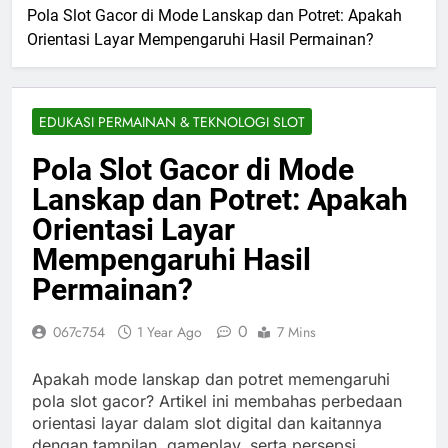
Pola Slot Gacor di Mode Lanskap dan Potret: Apakah
Orientasi Layar Mempengaruhi Hasil Permainan?
EDUKASI PERMAINAN & TEKNOLOGI SLOT
Pola Slot Gacor di Mode
Lanskap dan Potret: Apakah
Orientasi Layar
Mempengaruhi Hasil
Permainan?
0
067c754
1 Year Ago
7 Mins
Apakah mode lanskap dan potret memengaruhi
pola slot gacor? Artikel ini membahas perbedaan
orientasi layar dalam slot digital dan kaitannya
dengan tampilan, gameplay, serta persepsi