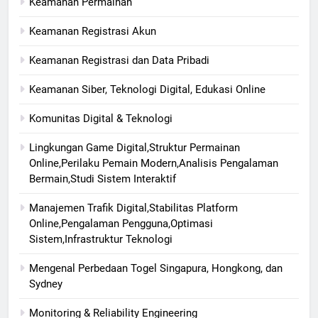
Keamanan Permainan
Keamanan Registrasi Akun
Keamanan Registrasi dan Data Pribadi
Keamanan Siber, Teknologi Digital, Edukasi Online
Komunitas Digital & Teknologi
Lingkungan Game Digital,Struktur Permainan
Online,Perilaku Pemain Modern,Analisis Pengalaman
Bermain,Studi Sistem Interaktif
Manajemen Trafik Digital,Stabilitas Platform
Online,Pengalaman Pengguna,Optimasi
Sistem,Infrastruktur Teknologi
Mengenal Perbedaan Togel Singapura, Hongkong, dan
Sydney
Monitoring & Reliability Engineering