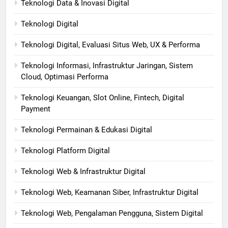
Teknologi Data & Inovasi Digital
Teknologi Digital
Teknologi Digital, Evaluasi Situs Web, UX & Performa
Teknologi Informasi, Infrastruktur Jaringan, Sistem
Cloud, Optimasi Performa
Teknologi Keuangan, Slot Online, Fintech, Digital
Payment
Teknologi Permainan & Edukasi Digital
Teknologi Platform Digital
Teknologi Web & Infrastruktur Digital
Teknologi Web, Keamanan Siber, Infrastruktur Digital
Teknologi Web, Pengalaman Pengguna, Sistem Digital