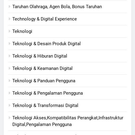
Taruhan Olahraga, Agen Bola, Bonus Taruhan
Technology & Digital Experience
Teknologi
Teknologi & Desain Produk Digital
Teknologi & Hiburan Digital
Teknologi & Keamanan Digital
Teknologi & Panduan Pengguna
Teknologi & Pengalaman Pengguna
Teknologi & Transformasi Digital
Teknologi Akses,Kompatibilitas Perangkat,Infrastruktur
Digital,Pengalaman Pengguna