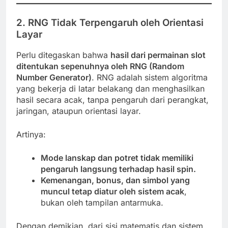
2. RNG Tidak Terpengaruh oleh Orientasi
Layar
Perlu ditegaskan bahwa
hasil dari permainan slot
ditentukan sepenuhnya oleh RNG (Random
Number Generator)
. RNG adalah sistem algoritma
yang bekerja di latar belakang dan menghasilkan
hasil secara acak, tanpa pengaruh dari perangkat,
jaringan, ataupun orientasi layar.
Artinya:
Mode lanskap dan potret tidak memiliki
pengaruh langsung terhadap hasil spin.
Kemenangan, bonus, dan simbol yang
muncul tetap diatur oleh sistem acak
,
bukan oleh tampilan antarmuka.
Dengan demikian, dari sisi matematis dan sistem