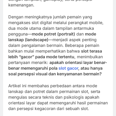
kemenangan.
Dengan meningkatnya jumlah pemain yang
mengakses slot digital melalui perangkat mobile,
dua mode utama dalam tampilan antarmuka
pengguna—
mode potret (portrait)
dan
mode
lanskap (landscape)
—menjadi aspek penting
dalam pengalaman bermain. Beberapa pemain
bahkan mulai memperhatikan bahwa
slot terasa
lebih “gacor” pada mode tertentu
, menimbulkan
pertanyaan menarik:
apakah orientasi layar benar-
benar memengaruhi pola
slot gacor
, atau hanya
soal persepsi visual dan kenyamanan bermain?
Artikel ini membahas perbedaan antara mode
lanskap dan potret dalam permainan slot, serta
mengulas secara teknis dan psikologis apakah
orientasi layar dapat memengaruhi hasil permainan
dan persepsi kegacoran dari sebuah slot.