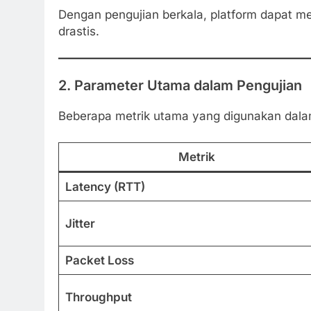
Dengan pengujian berkala, platform dapat me
drastis.
2. Parameter Utama dalam Pengujian
Beberapa metrik utama yang digunakan dalam ev
Metrik
Latency (RTT)
Jitter
Packet Loss
Throughput