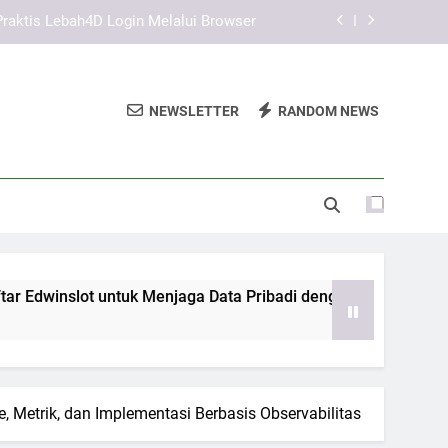
raktis Lebah4D Login Melalui Browser
 dengan Proses yang Aman dan Terarah
njaga Keamanan Data Akun Sejak Awal
NEWSLETTER
RANDOM NEWS
ra Menghindari Kesalahan Akses Umum
ily Buy2Sell. Solusi Belanja Online Yang Mudah Dan Aman.
raktis Lebah4D Login Melalui Browser
 dengan Proses yang Aman dan Terarah
njaga Keamanan Data Akun Sejak Awal
t untuk Menjaga Data Pribadi dengan Proses yang Aman dan 
e, Metrik, dan Implementasi Berbasis Observabilitas