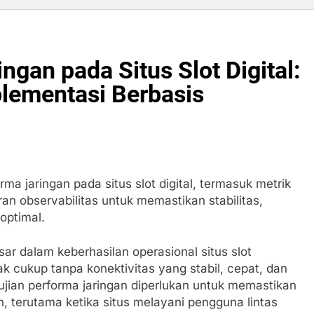
ngan pada Situs Slot Digital:
plementasi Berbasis
ma jaringan pada situs slot digital, termasuk metrik
ran observabilitas untuk memastikan stabilitas,
optimal.
r dalam keberhasilan operasional situs slot
idak cukup tanpa konektivitas yang stabil, cepat, dan
gujian performa jaringan diperlukan untuk memastikan
n, terutama ketika situs melayani pengguna lintas