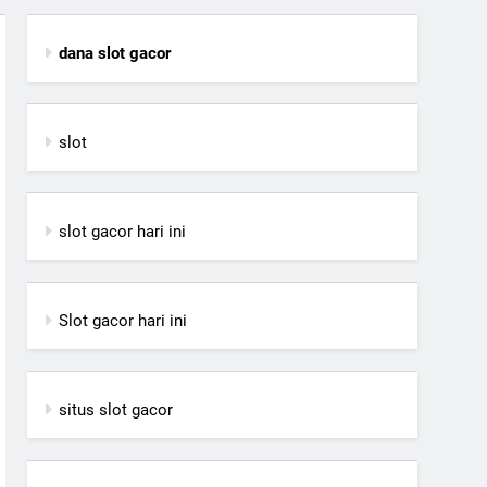
dana slot gacor
slot
slot gacor hari ini
Slot gacor hari ini
situs slot gacor