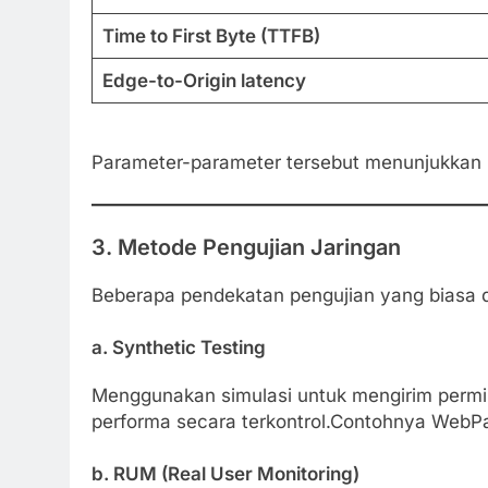
Time to First Byte (TTFB)
Edge-to-Origin latency
Parameter-parameter tersebut menunjukkan kua
3. Metode Pengujian Jaringan
Beberapa pendekatan pengujian yang biasa di
a. Synthetic Testing
Menggunakan simulasi untuk mengirim permin
performa secara terkontrol.Contohnya WebPag
b. RUM (Real User Monitoring)