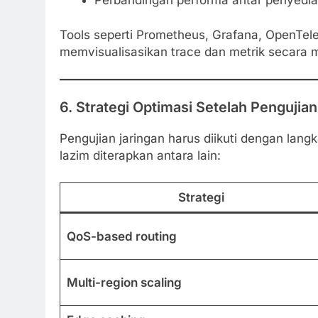
Tools seperti Prometheus, Grafana, OpenTel
memvisualisasikan trace dan metrik secara 
6. Strategi Optimasi Setelah Pengujian
Pengujian jaringan harus diikuti dengan lang
lazim diterapkan antara lain:
Strategi
QoS-based routing
Multi-region scaling