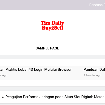
Panduan P
Panduan Daftar Edwinslot untuk Menjaga Data Pribadi
Panduan Daftar Lebah4D untuk Me
 Daily Buy2Sell
EDWINSLOT Link Alternatif dan Ca
E-Commerce Terpercaya Untuk Kebutuhan Bisnis Anda Di Tim Da
Panduan P
SAMPLE PAGE
Panduan Daftar Edwinslot untuk Menjaga Data Pribadi
Panduan Daftar Lebah4D untuk Me
ebah4D Login Melalui Browser
Panduan Daftar Edwinslo
2 Months Ago
Pengujian Performa Jaringan pada Situs Slot Digital: Metod