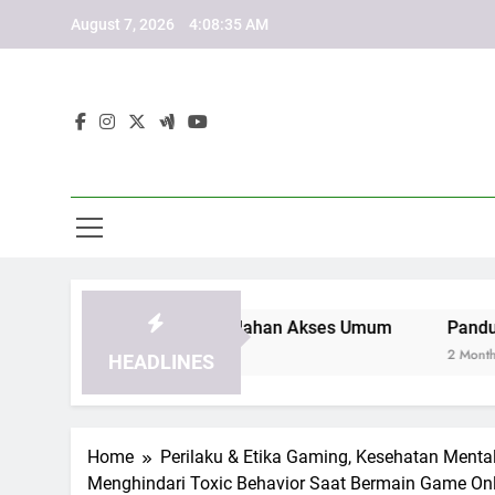
Skip
August 7, 2026
4:08:36 AM
to
content
Tim
Platform 
a Menghindari Kesalahan Akses Umum
Panduan Praktis 
2 Months Ago
HEADLINES
Home
Perilaku & Etika Gaming, Kesehatan Mental 
Menghindari Toxic Behavior Saat Bermain Game On