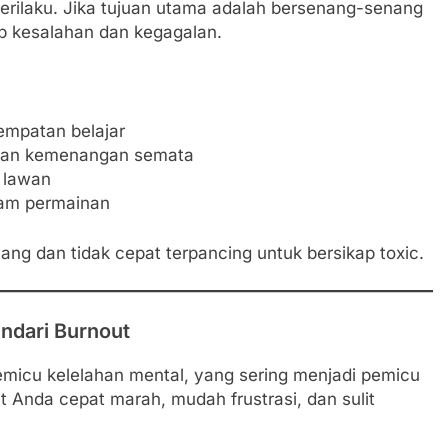
rilaku. Jika tujuan utama adalah bersenang-senang
ap kesalahan dan kegagalan.
mpatan belajar
ukan kemenangan semata
 lawan
lam permainan
ng dan tidak cepat terpancing untuk bersikap toxic.
ndari Burnout
memicu kelelahan mental, yang sering menjadi pemicu
 Anda cepat marah, mudah frustrasi, dan sulit