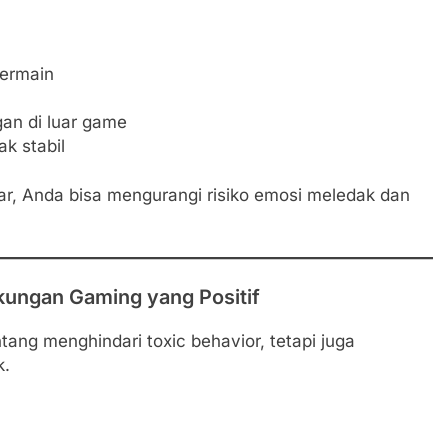
bermain
gan di luar game
ak stabil
ar, Anda bisa mengurangi risiko emosi meledak dan
ungan Gaming yang Positif
ang menghindari toxic behavior, tetapi juga
k.