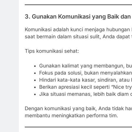
3. Gunakan Komunikasi yang Baik dan
Komunikasi adalah kunci menjaga hubungan 
saat bermain dalam situasi sulit, Anda dapa
Tips komunikasi sehat:
Gunakan kalimat yang membangun, b
Fokus pada solusi, bukan menyalahkan
Hindari kata-kata kasar, sindiran, atau
Berikan apresiasi kecil seperti “Nice t
Jika situasi memanas, lebih baik dia
Dengan komunikasi yang baik, Anda tidak hany
membantu meningkatkan performa tim.