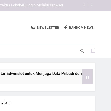
raktis Lebah4D Login Melalui Browser
 dengan Proses yang Aman dan Terarah
njaga Keamanan Data Akun Sejak Awal
NEWSLETTER
RANDOM NEWS
ra Menghindari Kesalahan Akses Umum
ily Buy2Sell. Solusi Belanja Online Yang Mudah Dan Aman.
raktis Lebah4D Login Melalui Browser
 dengan Proses yang Aman dan Terarah
njaga Keamanan Data Akun Sejak Awal
t untuk Menjaga Data Pribadi dengan Proses yang Aman dan 
tyle