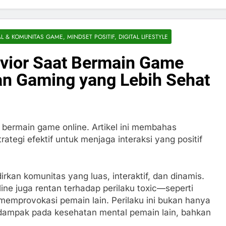
 & KOMUNITAS GAME, MINDSET POSITIF, DIGITAL LIFESTYLE
vior Saat Bermain Game
an Gaming yang Lebih Sehat
t bermain game online. Artikel ini membahas
ategi efektif untuk menjaga interaksi yang positif
an komunitas yang luas, interaktif, dan dinamis.
ine juga rentan terhadap perilaku toxic—seperti
 memprovokasi pemain lain. Perilaku ini bukan hanya
rdampak pada kesehatan mental pemain lain, bahkan