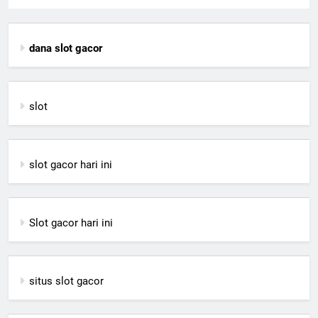
dana slot gacor
slot
slot gacor hari ini
Slot gacor hari ini
situs slot gacor