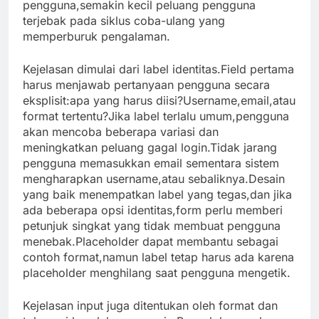
pengguna,semakin kecil peluang pengguna
terjebak pada siklus coba-ulang yang
memperburuk pengalaman.
Kejelasan dimulai dari label identitas.Field pertama
harus menjawab pertanyaan pengguna secara
eksplisit:apa yang harus diisi?Username,email,atau
format tertentu?Jika label terlalu umum,pengguna
akan mencoba beberapa variasi dan
meningkatkan peluang gagal login.Tidak jarang
pengguna memasukkan email sementara sistem
mengharapkan username,atau sebaliknya.Desain
yang baik menempatkan label yang tegas,dan jika
ada beberapa opsi identitas,form perlu memberi
petunjuk singkat yang tidak membuat pengguna
menebak.Placeholder dapat membantu sebagai
contoh format,namun label tetap harus ada karena
placeholder menghilang saat pengguna mengetik.
Kejelasan input juga ditentukan oleh format dan