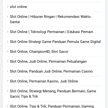
slot online
Slot Online | Hiburan Ringan | Rekomendasi Waktu
Santai
Slot Online | Teknologi Permainan | Edukasi Pemain
Slot Online Strategi Game Panduan Pemula Game Digital
Slot Online, Champion4D, Slot Gacor
Slot Online, Judi Online, Permainan Petualangan
Slot Online, Panduan Judi Online, Permainan Casino
Slot Online, Permainan Kasino, Judi Online
Slot Online, Strategi Menang, Panduan Bermain, Game
Gacor, Tips & Trik
Slot Online, Tips & Trik, Panduan Permainan, Gaming