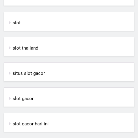
slot
slot thailand
situs slot gacor
slot gacor
slot gacor hari ini