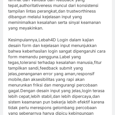
tepat,authoritativeness muncul dari konsistensi
tampilan lintas perangkat,dan trustworthiness
dibangun melalui kejelasan input yang
meminimalkan kesalahan serta sinyal keamanan
yang meyakinkan.
Kesimpulannya,Lebah4D Login dalam kajian
desain form dan kejelasan input menunjukkan
bahwa keberhasilan login sangat dipengaruhi cara
form memandu pengguna.Label yang
tegas,toleransi terhadap kesalahan manusia,fitur
tampilkan sandi,feedback submit yang
jelas,penanganan error yang aman,responsif
mobile,dan aksesibilitas yang rapi akan
menurunkan friksi dan mengurangi percobaan
gagal.Dengan desain input yang jelas,login terasa
lebih cepat,lebih stabil,dan lebih dipercaya,dan
sistem keamanan pun bekerja lebih efektif karena
tidak perlu merespons gelombang percobaan
yang sebenarnya hanya dipicu kebingungan