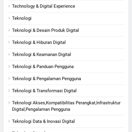
Technology & Digital Experience
Teknologi
Teknologi & Desain Produk Digital
Teknologi & Hiburan Digital
Teknologi & Keamanan Digital
Teknologi & Panduan Pengguna
Teknologi & Pengalaman Pengguna
Teknologi & Transformasi Digital
Teknologi Akses,Kompatibilitas Perangkat,Infrastruktur
Digital,Pengalaman Pengguna
Teknologi Data & Inovasi Digital