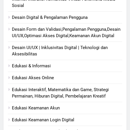
Sosial
Desain Digital & Pengalaman Pengguna
Desain Form dan Validasi,Pengalaman Pengguna,Desain
UI/UX,Optimasi Akses Digital,Keamanan Akun Digital
Desain UI/UX | Inklusivitas Digital | Teknologi dan
Aksesibilitas
Edukasi & Informasi
Edukasi Akses Online
Edukasi Interaktif, Matematika dan Game, Strategi
Permainan, Hiburan Digital, Pembelajaran Kreatif
Edukasi Keamanan Akun
Edukasi Keamanan Login Digital