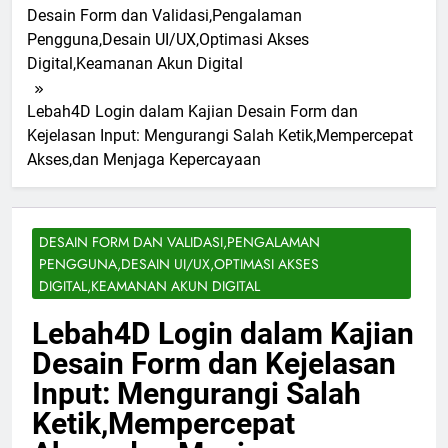
Desain Form dan Validasi,Pengalaman
Pengguna,Desain UI/UX,Optimasi Akses
Digital,Keamanan Akun Digital
Lebah4D Login dalam Kajian Desain Form dan
Kejelasan Input: Mengurangi Salah Ketik,Mempercepat
Akses,dan Menjaga Kepercayaan
DESAIN FORM DAN VALIDASI,PENGALAMAN
PENGGUNA,DESAIN UI/UX,OPTIMASI AKSES
DIGITAL,KEAMANAN AKUN DIGITAL
Lebah4D Login dalam Kajian
Desain Form dan Kejelasan
Input: Mengurangi Salah
Ketik,Mempercepat