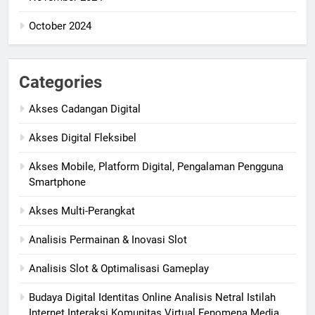
October 2024
Categories
Akses Cadangan Digital
Akses Digital Fleksibel
Akses Mobile, Platform Digital, Pengalaman Pengguna
Smartphone
Akses Multi-Perangkat
Analisis Permainan & Inovasi Slot
Analisis Slot & Optimalisasi Gameplay
Budaya Digital Identitas Online Analisis Netral Istilah
Internet Interaksi Komunitas Virtual Fenomena Media