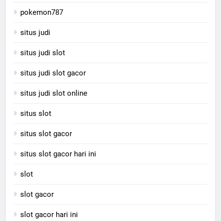
pokemon787
situs judi
situs judi slot
situs judi slot gacor
situs judi slot online
situs slot
situs slot gacor
situs slot gacor hari ini
slot
slot gacor
slot gacor hari ini