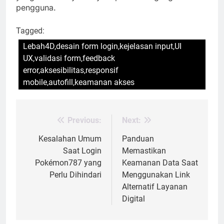
pengguna.
Tagged:
Lebah4D,desain form login,kejelasan input,UI
UX,validasi form,feedback
error,aksesibilitas,responsif
mobile,autofill,keamanan akses
Previous:
Next:
Post
navigation
Kesalahan Umum
Panduan
Saat Login
Memastikan
Pokémon787 yang
Keamanan Data Saat
Perlu Dihindari
Menggunakan Link
Alternatif Layanan
Digital