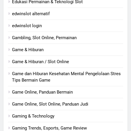
Edukasi Permainan & Teknologi Slot
edwinslot alternatif
edwinslot login
Gambling, Slot Online, Permainan
Game & Hiburan
Game & Hiburan / Slot Online
Game dan Hiburan Kesehatan Mental Pengelolaan Stres
Tips Bermain Game
Game Online, Panduan Bermain
Game Online, Slot Online, Panduan Judi
Gaming & Technology
Gaming Trends, Esports, Game Review