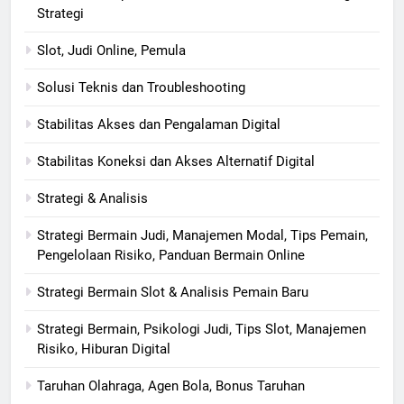
Strategi
Slot, Judi Online, Pemula
Solusi Teknis dan Troubleshooting
Stabilitas Akses dan Pengalaman Digital
Stabilitas Koneksi dan Akses Alternatif Digital
Strategi & Analisis
Strategi Bermain Judi, Manajemen Modal, Tips Pemain,
Pengelolaan Risiko, Panduan Bermain Online
Strategi Bermain Slot & Analisis Pemain Baru
Strategi Bermain, Psikologi Judi, Tips Slot, Manajemen
Risiko, Hiburan Digital
Taruhan Olahraga, Agen Bola, Bonus Taruhan