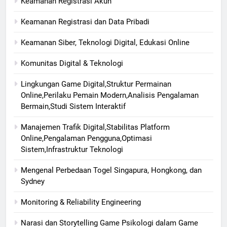
Keamanan Registrasi Akun
Keamanan Registrasi dan Data Pribadi
Keamanan Siber, Teknologi Digital, Edukasi Online
Komunitas Digital & Teknologi
Lingkungan Game Digital,Struktur Permainan
Online,Perilaku Pemain Modern,Analisis Pengalaman
Bermain,Studi Sistem Interaktif
Manajemen Trafik Digital,Stabilitas Platform
Online,Pengalaman Pengguna,Optimasi
Sistem,Infrastruktur Teknologi
Mengenal Perbedaan Togel Singapura, Hongkong, dan
Sydney
Monitoring & Reliability Engineering
Narasi dan Storytelling Game Psikologi dalam Game