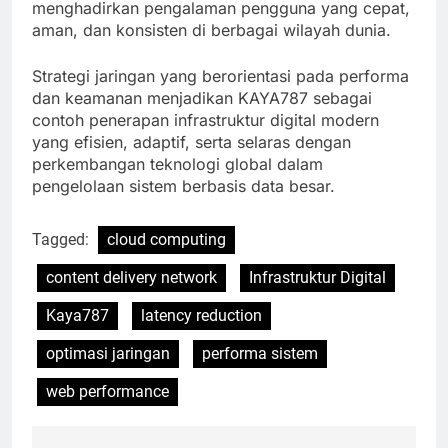
menghadirkan pengalaman pengguna yang cepat,
aman, dan konsisten di berbagai wilayah dunia.
Strategi jaringan yang berorientasi pada performa
dan keamanan menjadikan KAYA787 sebagai
contoh penerapan infrastruktur digital modern
yang efisien, adaptif, serta selaras dengan
perkembangan teknologi global dalam
pengelolaan sistem berbasis data besar.
Tagged:
cloud computing
content delivery network
Infrastruktur Digital
Kaya787
latency reduction
optimasi jaringan
performa sistem
web performance