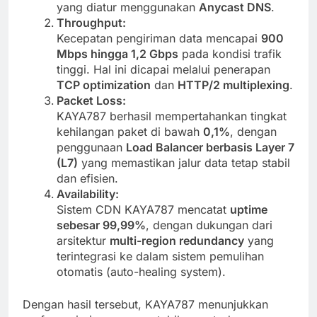
yang diatur menggunakan
Anycast DNS
.
Throughput:
Kecepatan pengiriman data mencapai
900
Mbps hingga 1,2 Gbps
pada kondisi trafik
tinggi. Hal ini dicapai melalui penerapan
TCP optimization
dan
HTTP/2 multiplexing
.
Packet Loss:
KAYA787 berhasil mempertahankan tingkat
kehilangan paket di bawah
0,1%
, dengan
penggunaan
Load Balancer berbasis Layer 7
(L7)
yang memastikan jalur data tetap stabil
dan efisien.
Availability:
Sistem CDN KAYA787 mencatat
uptime
sebesar 99,99%
, dengan dukungan dari
arsitektur
multi-region redundancy
yang
terintegrasi ke dalam sistem pemulihan
otomatis (auto-healing system).
Dengan hasil tersebut, KAYA787 menunjukkan