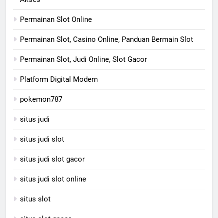
Permainan Slot Online
Permainan Slot, Casino Online, Panduan Bermain Slot
Permainan Slot, Judi Online, Slot Gacor
Platform Digital Modern
pokemon787
situs judi
situs judi slot
situs judi slot gacor
situs judi slot online
situs slot