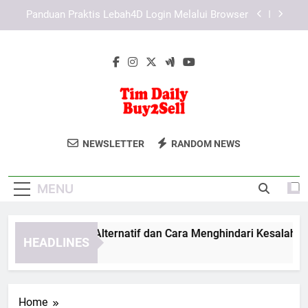
Skip
Panduan Daftar Edwinslot untuk Menjaga Data
to
Pribadi dengan Proses yang Aman dan Terarah
content
Panduan Daftar Lebah4D untuk Menjaga
Keamanan Data Akun Sejak Awal
EDWINSLOT Link Alternatif dan Cara Menghindari
Kesalahan Akses Umum
Panduan Praktis Lebah4D Login Melalui Browser
Tim Daily
Platform E-Commerce Terpercaya Untuk
Panduan Daftar Edwinslot untuk Menjaga Data
NEWSLETTER
RANDOM NEWS
Pribadi dengan Proses yang Aman dan Terarah
Buy2Sell
Kebutuhan Bisnis Anda Di Tim Daily
Panduan Daftar Lebah4D untuk Menjaga
Buy2Sell. Solusi Belanja Online Yang
Keamanan Data Akun Sejak Awal
MENU
Mudah Dan Aman.
WINSLOT Link Alternatif dan Cara Menghindari Kesalahan A
HEADLINES
Month Ago
Home