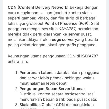
CDN (Content Delivery Network)
bekerja dengan
cara menyimpan salinan (cache) konten statis
seperti gambar, video, dan file skrip di berbagai
lokasi yang disebut
Point of Presence (PoP)
. Saat
pengguna mengakses situs KAYA787, permintaan
mereka tidak perlu diarahkan ke server pusat,
melainkan dilayani oleh
edge server
yang berada
paling dekat dengan lokasi geografis pengguna.
Keuntungan utama penggunaan CDN di KAYA787
antara lain:
Penurunan Latensi:
Jarak antara pengguna
dan server lebih pendek sehingga waktu
muat halaman lebih cepat.
Pengurangan Beban Server Utama:
Distribusi konten secara terdesentralisasi
menurunkan beban trafik pada pusat data.
Skalabilitas Global:
CDN memungkinkan