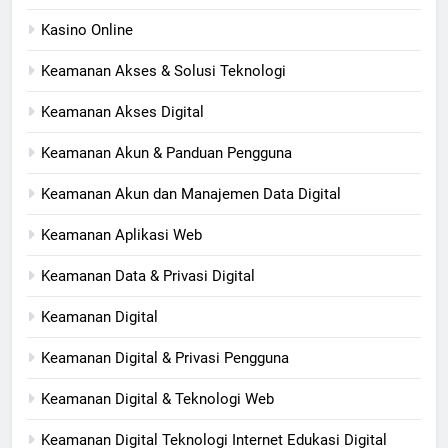
Kasino Online
Keamanan Akses & Solusi Teknologi
Keamanan Akses Digital
Keamanan Akun & Panduan Pengguna
Keamanan Akun dan Manajemen Data Digital
Keamanan Aplikasi Web
Keamanan Data & Privasi Digital
Keamanan Digital
Keamanan Digital & Privasi Pengguna
Keamanan Digital & Teknologi Web
Keamanan Digital Teknologi Internet Edukasi Digital