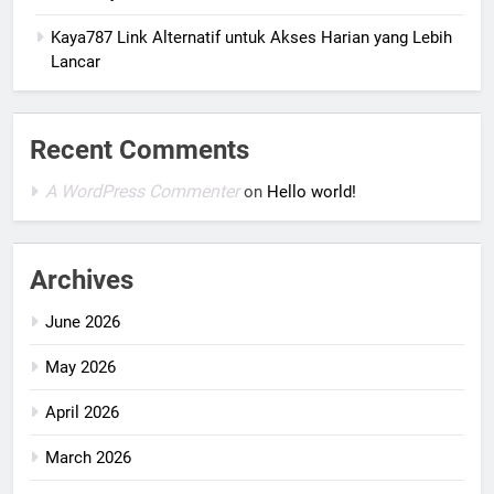
Kaya787 Link Alternatif untuk Akses Harian yang Lebih
Lancar
Recent Comments
A WordPress Commenter
on
Hello world!
Archives
June 2026
May 2026
April 2026
March 2026