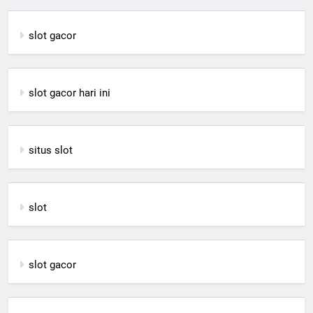
slot gacor
slot gacor hari ini
situs slot
slot
slot gacor