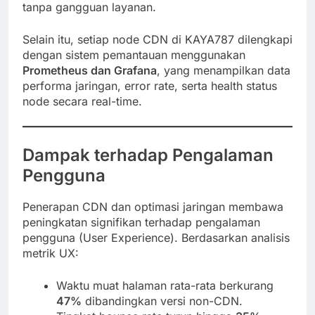
tanpa gangguan layanan.
Selain itu, setiap node CDN di KAYA787 dilengkapi
dengan sistem pemantauan menggunakan
Prometheus dan Grafana
, yang menampilkan data
performa jaringan, error rate, serta health status
node secara real-time.
Dampak terhadap Pengalaman
Pengguna
Penerapan CDN dan optimasi jaringan membawa
peningkatan signifikan terhadap pengalaman
pengguna (User Experience). Berdasarkan analisis
metrik UX:
Waktu muat halaman rata-rata berkurang
47%
dibandingkan versi non-CDN.