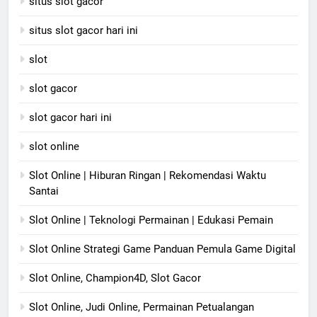
situs slot gacor
situs slot gacor hari ini
slot
slot gacor
slot gacor hari ini
slot online
Slot Online | Hiburan Ringan | Rekomendasi Waktu
Santai
Slot Online | Teknologi Permainan | Edukasi Pemain
Slot Online Strategi Game Panduan Pemula Game Digital
Slot Online, Champion4D, Slot Gacor
Slot Online, Judi Online, Permainan Petualangan