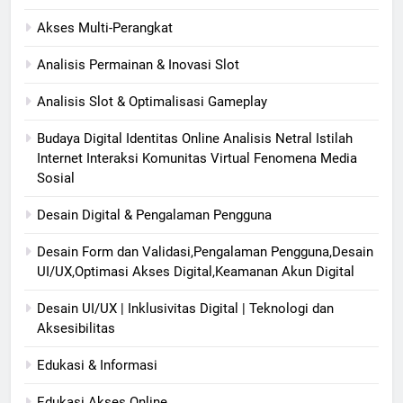
Akses Multi-Perangkat
Analisis Permainan & Inovasi Slot
Analisis Slot & Optimalisasi Gameplay
Budaya Digital Identitas Online Analisis Netral Istilah
Internet Interaksi Komunitas Virtual Fenomena Media
Sosial
Desain Digital & Pengalaman Pengguna
Desain Form dan Validasi,Pengalaman Pengguna,Desain
UI/UX,Optimasi Akses Digital,Keamanan Akun Digital
Desain UI/UX | Inklusivitas Digital | Teknologi dan
Aksesibilitas
Edukasi & Informasi
Edukasi Akses Online