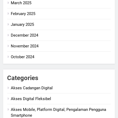
March 2025
February 2025
January 2025
December 2024
November 2024
October 2024
Categories
Akses Cadangan Digital
Akses Digital Fleksibel
Akses Mobile, Platform Digital, Pengalaman Pengguna
Smartphone