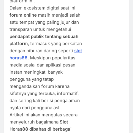
platform ini.
Dalam ekosistem digital saat ini,
forum online
masih menjadi salah
satu tempat yang paling jujur dan
transparan untuk mengetahui
pendapat publik tentang sebuah
platform
, termasuk yang berkaitan
dengan hiburan daring seperti
slot
horas88
. Meskipun popularitas
media sosial dan aplikasi pesan
instan meningkat, banyak
pengguna yang tetap
mengandalkan forum karena
sifatnya yang terbuka, informatif,
dan sering kali berisi pengalaman
nyata dari pengguna asli.
Artikel ini akan mengulas secara
menyeluruh bagaimana
Slot
Horas88 dibahas di berbagai