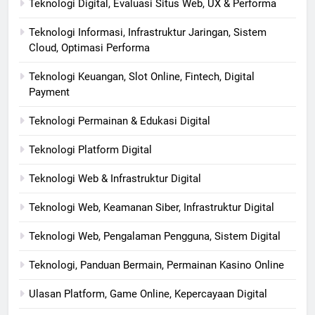
Teknologi Digital, Evaluasi Situs Web, UX & Performa
Teknologi Informasi, Infrastruktur Jaringan, Sistem
Cloud, Optimasi Performa
Teknologi Keuangan, Slot Online, Fintech, Digital
Payment
Teknologi Permainan & Edukasi Digital
Teknologi Platform Digital
Teknologi Web & Infrastruktur Digital
Teknologi Web, Keamanan Siber, Infrastruktur Digital
Teknologi Web, Pengalaman Pengguna, Sistem Digital
Teknologi, Panduan Bermain, Permainan Kasino Online
Ulasan Platform, Game Online, Kepercayaan Digital