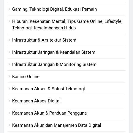
Gaming, Teknologi Digital, Edukasi Pemain
Hiburan, Kesehatan Mental, Tips Game Online, Lifestyle,
Teknologi, Keseimbangan Hidup
Infrastruktur & Arsitektur Sistem
Infrastruktur Jaringan & Keandalan Sistem
Infrastruktur Jaringan & Monitoring Sistem
Kasino Online
Keamanan Akses & Solusi Teknologi
Keamanan Akses Digital
Keamanan Akun & Panduan Pengguna
Keamanan Akun dan Manajemen Data Digital