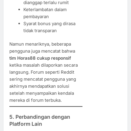
dianggap terlalu rumit
Keterlambatan dalam
pembayaran
Syarat bonus yang dirasa
tidak transparan
Namun menariknya, beberapa
pengguna juga mencatat bahwa
tim Horas88 cukup responsif
ketika masalah dilaporkan secara
langsung. Forum seperti Reddit
sering mencatat pengguna yang
akhirnya mendapatkan solusi
setelah menyampaikan kendala
mereka di forum terbuka.
5.
Perbandingan dengan
Platform Lain