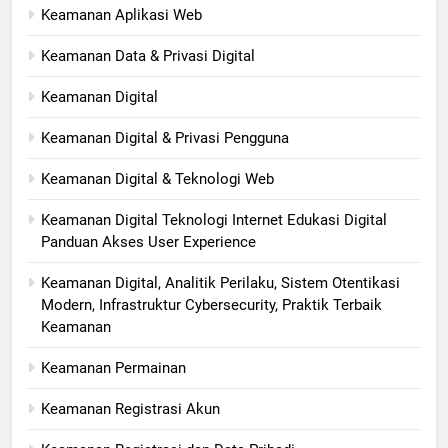
Keamanan Aplikasi Web
Keamanan Data & Privasi Digital
Keamanan Digital
Keamanan Digital & Privasi Pengguna
Keamanan Digital & Teknologi Web
Keamanan Digital Teknologi Internet Edukasi Digital
Panduan Akses User Experience
Keamanan Digital, Analitik Perilaku, Sistem Otentikasi
Modern, Infrastruktur Cybersecurity, Praktik Terbaik
Keamanan
Keamanan Permainan
Keamanan Registrasi Akun