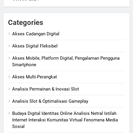
Categories
Akses Cadangan Digital
Akses Digital Fleksibel
Akses Mobile, Platform Digital, Pengalaman Pengguna
Smartphone
Akses Multi-Perangkat
Analisis Permainan & Inovasi Slot
Analisis Slot & Optimalisasi Gameplay
Budaya Digital Identitas Online Analisis Netral Istilah
Internet Interaksi Komunitas Virtual Fenomena Media
Sosial