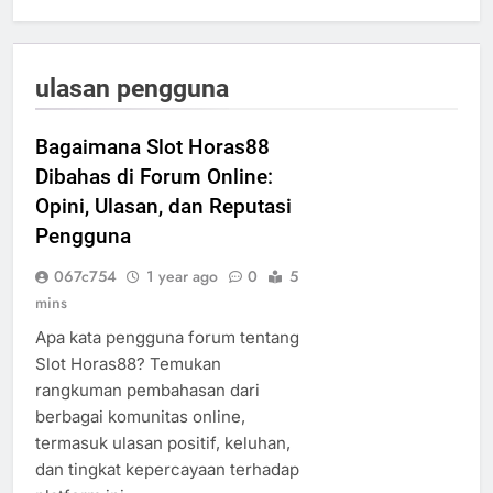
ulasan pengguna
Bagaimana Slot Horas88
Dibahas di Forum Online:
Opini, Ulasan, dan Reputasi
Pengguna
067c754
1 year ago
0
5
mins
Apa kata pengguna forum tentang
Slot Horas88? Temukan
rangkuman pembahasan dari
berbagai komunitas online,
termasuk ulasan positif, keluhan,
dan tingkat kepercayaan terhadap