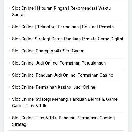
Slot Online | Hiburan Ringan | Rekomendasi Waktu
Santai
Slot Online | Teknologi Permainan | Edukasi Pemain
Slot Online Strategi Game Panduan Pemula Game Digital
Slot Online, Champion4D, Slot Gacor
Slot Online, Judi Online, Permainan Petualangan
Slot Online, Panduan Judi Online, Permainan Casino
Slot Online, Permainan Kasino, Judi Online
Slot Online, Strategi Menang, Panduan Bermain, Game
Gacor, Tips & Trik
Slot Online, Tips & Trik, Panduan Permainan, Gaming
Strategi