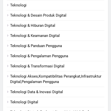
Teknologi
Teknologi & Desain Produk Digital
Teknologi & Hiburan Digital
Teknologi & Keamanan Digital
Teknologi & Panduan Pengguna
Teknologi & Pengalaman Pengguna
Teknologi & Transformasi Digital
Teknologi Akses,Kompatibilitas Perangkat,Infrastruktur
Digital,Pengalaman Pengguna
Teknologi Data & Inovasi Digital
Teknologi Digital