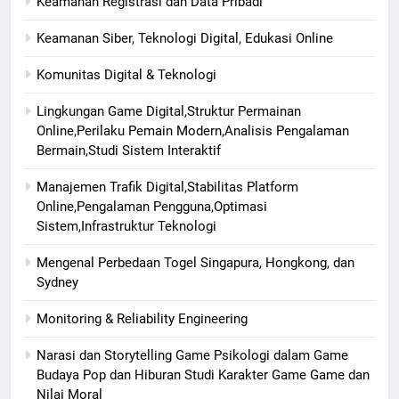
Keamanan Registrasi dan Data Pribadi
Keamanan Siber, Teknologi Digital, Edukasi Online
Komunitas Digital & Teknologi
Lingkungan Game Digital,Struktur Permainan
Online,Perilaku Pemain Modern,Analisis Pengalaman
Bermain,Studi Sistem Interaktif
Manajemen Trafik Digital,Stabilitas Platform
Online,Pengalaman Pengguna,Optimasi
Sistem,Infrastruktur Teknologi
Mengenal Perbedaan Togel Singapura, Hongkong, dan
Sydney
Monitoring & Reliability Engineering
Narasi dan Storytelling Game Psikologi dalam Game
Budaya Pop dan Hiburan Studi Karakter Game Game dan
Nilai Moral