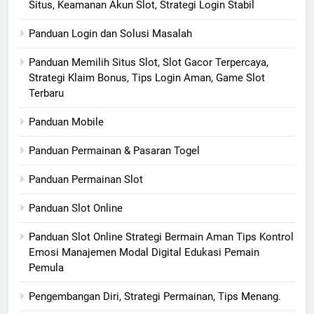
Situs, Keamanan Akun Slot, Strategi Login Stabil
Panduan Login dan Solusi Masalah
Panduan Memilih Situs Slot, Slot Gacor Terpercaya,
Strategi Klaim Bonus, Tips Login Aman, Game Slot
Terbaru
Panduan Mobile
Panduan Permainan & Pasaran Togel
Panduan Permainan Slot
Panduan Slot Online
Panduan Slot Online Strategi Bermain Aman Tips Kontrol
Emosi Manajemen Modal Digital Edukasi Pemain
Pemula
Pengembangan Diri, Strategi Permainan, Tips Menang.