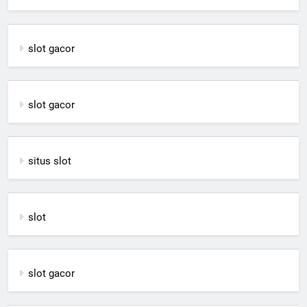
slot gacor
slot gacor
situs slot
slot
slot gacor