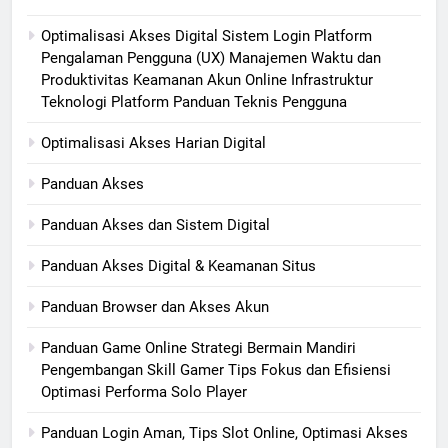
Optimalisasi Akses Digital Sistem Login Platform
Pengalaman Pengguna (UX) Manajemen Waktu dan
Produktivitas Keamanan Akun Online Infrastruktur
Teknologi Platform Panduan Teknis Pengguna
Optimalisasi Akses Harian Digital
Panduan Akses
Panduan Akses dan Sistem Digital
Panduan Akses Digital & Keamanan Situs
Panduan Browser dan Akses Akun
Panduan Game Online Strategi Bermain Mandiri
Pengembangan Skill Gamer Tips Fokus dan Efisiensi
Optimasi Performa Solo Player
Panduan Login Aman, Tips Slot Online, Optimasi Akses