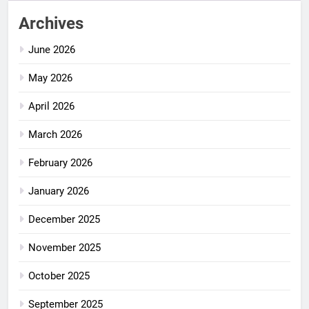
Archives
June 2026
May 2026
April 2026
March 2026
February 2026
January 2026
December 2025
November 2025
October 2025
September 2025