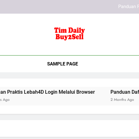
Panduan P
Panduan Daftar Edwinslot untuk Menjaga Data Pribadi
Panduan Daftar Lebah4D untuk Me
 Daily Buy2Sell
EDWINSLOT Link Alternatif dan Ca
E-Commerce Terpercaya Untuk Kebutuhan Bisnis Anda Di Tim Da
Panduan P
SAMPLE PAGE
Panduan Daftar Edwinslot untuk Menjaga Data Pribadi
Panduan Daftar Lebah4D untuk Me
ebah4D Login Melalui Browser
Panduan Daftar Edwinslo
2 Months Ago