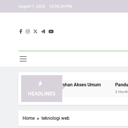
Skip
August 7, 2026
10:56:25 PM
to
content
Tim
Platform 
 Menghindari Kesalahan Akses Umum
Panduan Praktis L
2 Months Ago
HEADLINES
Home
teknologi web