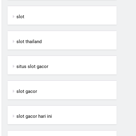
slot
slot thailand
situs slot gacor
slot gacor
slot gacor hari ini