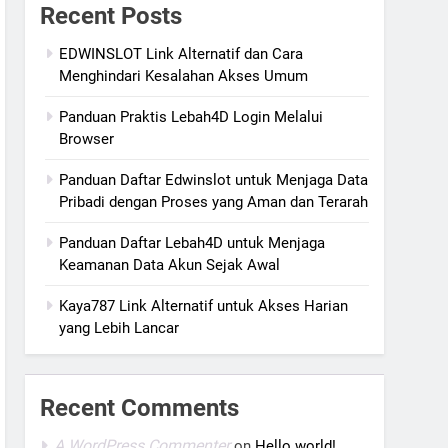
Recent Posts
EDWINSLOT Link Alternatif dan Cara
Menghindari Kesalahan Akses Umum
Panduan Praktis Lebah4D Login Melalui
Browser
Panduan Daftar Edwinslot untuk Menjaga Data
Pribadi dengan Proses yang Aman dan Terarah
Panduan Daftar Lebah4D untuk Menjaga
Keamanan Data Akun Sejak Awal
Kaya787 Link Alternatif untuk Akses Harian
yang Lebih Lancar
Recent Comments
A WordPress Commenter
on
Hello world!