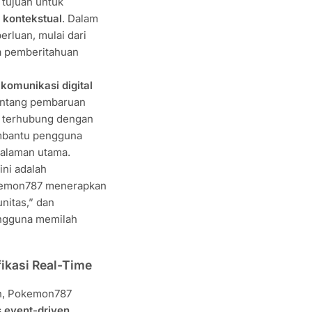
 tujuan untuk
 kontekstual
. Dalam
erluan, mulai dari
a pemberitahuan
 komunikasi digital
entang pembaruan
ih terhubung dengan
mbantu pengguna
halaman utama.
ini adalah
kemon787 menerapkan
unitas,” dan
engguna memilah
ikasi Real-Time
on, Pokemon787
s event-driven