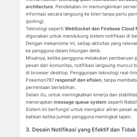
architecture
. Pendekatan ini memungkinkan serve
informasi secara langsung ke klien tanpa perlu pe
(polling).
Teknologi seperti
WebSocket dan Firebase Cloud
digunakan untuk mendukung sistem notifikasi di be
Dengan mekanisme ini, setiap aktivitas yang relev
ke pengguna dalam hitungan detik.
Misalnya, ketika pengguna melakukan pembaruan p
pesan dari komunitas, notifikasi langsung muncul b
di browser desktop. Penggunaan teknologi real-ti
Pokemon787
responsif dan efisien
, tanpa membeb
permintaan berlebihan.
Selain itu, untuk meningkatkan kinerja dan stabili
menerapkan
message queue system
seperti Rabbi
Sistem ini berfungsi untuk mengatur aliran pesan ag
bahkan ketika jumlah pengguna meningkat tajam.
3. Desain Notifikasi yang Efektif dan Tid