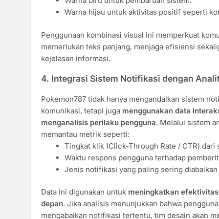
Warna biru untuk pembaruan sistem.
Warna hijau untuk aktivitas positif seperti k
Penggunaan kombinasi visual ini memperkuat komu
memerlukan teks panjang, menjaga efisiensi sekal
kejelasan informasi.
4. Integrasi Sistem Notifikasi dengan Anal
Pokemon787 tidak hanya mengandalkan sistem notif
komunikasi, tetapi juga
menggunakan data interaksi
menganalisis perilaku pengguna
. Melalui sistem an
memantau metrik seperti:
Tingkat klik (Click-Through Rate / CTR) dari s
Waktu respons pengguna terhadap pemberit
Jenis notifikasi yang paling sering diabaikan
Data ini digunakan untuk
meningkatkan efektivitas
depan
. Jika analisis menunjukkan bahwa penggun
mengabaikan notifikasi tertentu, tim desain akan m