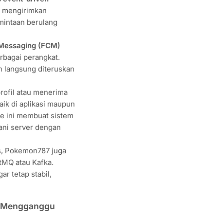
r mengirimkan
rmintaan berulang
 Messaging (FCM)
rbagai perangkat.
an langsung diteruskan
rofil atau menerima
aik di aplikasi maupun
me ini membuat sistem
ani server dengan
tas, Pokemon787 juga
tMQ atau Kafka.
ar tetap stabil,
ak Mengganggu