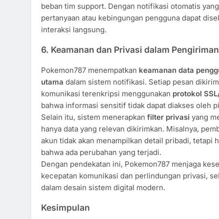
beban tim support. Dengan notifikasi otomatis yang
pertanyaan atau kebingungan pengguna dapat disel
interaksi langsung.
6. Keamanan dan Privasi dalam Pengiriman 
Pokemon787 menempatkan
keamanan data penggu
utama
dalam sistem notifikasi. Setiap pesan dikirim
komunikasi terenkripsi menggunakan
protokol SSL
bahwa informasi sensitif tidak dapat diakses oleh pi
Selain itu, sistem menerapkan
filter privasi
yang me
hanya data yang relevan dikirimkan. Misalnya, pemb
akun tidak akan menampilkan detail pribadi, tetapi
bahwa ada perubahan yang terjadi.
Dengan pendekatan ini, Pokemon787 menjaga kese
kecepatan komunikasi dan perlindungan privasi, s
dalam desain sistem digital modern.
Kesimpulan