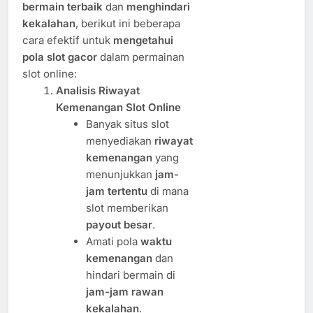
bermain terbaik
dan
menghindari
kekalahan
, berikut ini beberapa
cara efektif untuk
mengetahui
pola slot gacor
dalam permainan
slot online:
Analisis Riwayat
Kemenangan Slot Online
Banyak situs slot
menyediakan
riwayat
kemenangan
yang
menunjukkan
jam-
jam tertentu
di mana
slot memberikan
payout besar
.
Amati pola
waktu
kemenangan
dan
hindari bermain di
jam-jam rawan
kekalahan
.