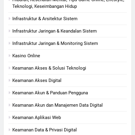
Teknologi, Keseimbangan Hidup
Infrastruktur & Arsitektur Sistem
Infrastruktur Jaringan & Keandalan Sistem
Infrastruktur Jaringan & Monitoring Sistem
Kasino Online
Keamanan Akses & Solusi Teknologi
Keamanan Akses Digital
Keamanan Akun & Panduan Pengguna
Keamanan Akun dan Manajemen Data Digital
Keamanan Aplikasi Web
Keamanan Data & Privasi Digital