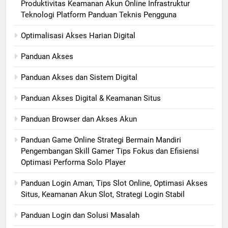
Produktivitas Keamanan Akun Online Infrastruktur
Teknologi Platform Panduan Teknis Pengguna
Optimalisasi Akses Harian Digital
Panduan Akses
Panduan Akses dan Sistem Digital
Panduan Akses Digital & Keamanan Situs
Panduan Browser dan Akses Akun
Panduan Game Online Strategi Bermain Mandiri
Pengembangan Skill Gamer Tips Fokus dan Efisiensi
Optimasi Performa Solo Player
Panduan Login Aman, Tips Slot Online, Optimasi Akses
Situs, Keamanan Akun Slot, Strategi Login Stabil
Panduan Login dan Solusi Masalah