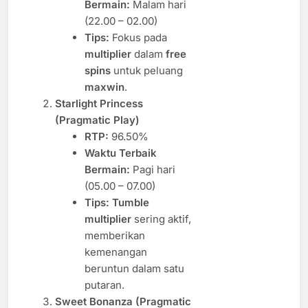
Bermain:
Malam hari
(22.00 – 02.00)
Tips:
Fokus pada
multiplier
dalam
free
spins
untuk peluang
maxwin
.
Starlight Princess
(Pragmatic Play)
RTP:
96.50%
Waktu Terbaik
Bermain:
Pagi hari
(05.00 – 07.00)
Tips:
Tumble
multiplier
sering aktif,
memberikan
kemenangan
beruntun dalam satu
putaran.
Sweet Bonanza (Pragmatic