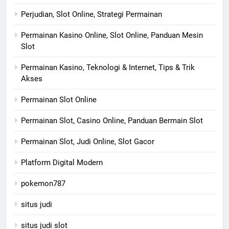
Perjudian, Slot Online, Strategi Permainan
Permainan Kasino Online, Slot Online, Panduan Mesin
Slot
Permainan Kasino, Teknologi & Internet, Tips & Trik
Akses
Permainan Slot Online
Permainan Slot, Casino Online, Panduan Bermain Slot
Permainan Slot, Judi Online, Slot Gacor
Platform Digital Modern
pokemon787
situs judi
situs judi slot