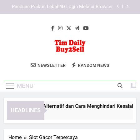
Skip
Panduan Daftar Edwinslot untuk Menjaga Data
to
Pribadi dengan Proses yang Aman dan Terarah
content
Panduan Daftar Lebah4D untuk Menjaga
Keamanan Data Akun Sejak Awal
EDWINSLOT Link Alternatif dan Cara Menghindari
Kesalahan Akses Umum
Panduan Praktis Lebah4D Login Melalui Browser
Tim Daily
Platform E-Commerce Terpercaya Untuk
Panduan Daftar Edwinslot untuk Menjaga Data
NEWSLETTER
RANDOM NEWS
Pribadi dengan Proses yang Aman dan Terarah
Buy2Sell
Kebutuhan Bisnis Anda Di Tim Daily
Panduan Daftar Lebah4D untuk Menjaga
Buy2Sell. Solusi Belanja Online Yang
Keamanan Data Akun Sejak Awal
MENU
Mudah Dan Aman.
WINSLOT Link Alternatif dan Cara Menghindari Kesalahan A
HEADLINES
Month Ago
Home
Slot Gacor Terpercaya