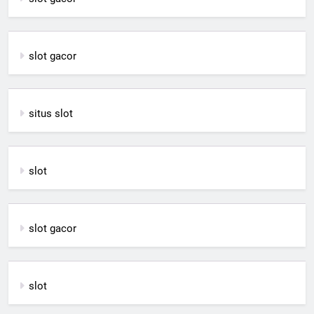
slot gacor
situs slot
slot
slot gacor
slot