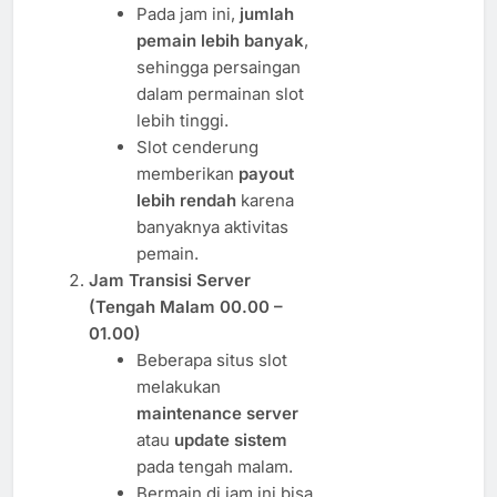
Pada jam ini,
jumlah
pemain lebih banyak
,
sehingga persaingan
dalam permainan slot
lebih tinggi.
Slot cenderung
memberikan
payout
lebih rendah
karena
banyaknya aktivitas
pemain.
Jam Transisi Server
(Tengah Malam 00.00 –
01.00)
Beberapa situs slot
melakukan
maintenance server
atau
update sistem
pada tengah malam.
Bermain di jam ini bisa