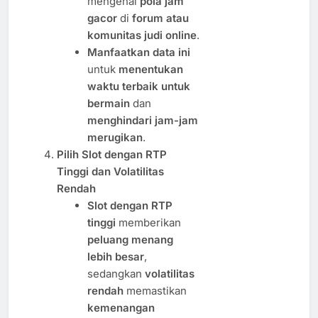
mengenai
pola jam
gacor
di
forum atau
komunitas judi online
.
Manfaatkan data ini
untuk
menentukan
waktu terbaik untuk
bermain
dan
menghindari jam-jam
merugikan
.
Pilih Slot dengan RTP
Tinggi dan Volatilitas
Rendah
Slot dengan RTP
tinggi
memberikan
peluang menang
lebih besar
,
sedangkan
volatilitas
rendah
memastikan
kemenangan