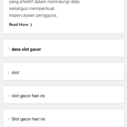
yang efektif dalam melindungi data
sekaligus memperkuat
kepercayaan pengguna.
Read More
dana slot gacor
slot
slot gacor hari ini
Slot gacor hari ini