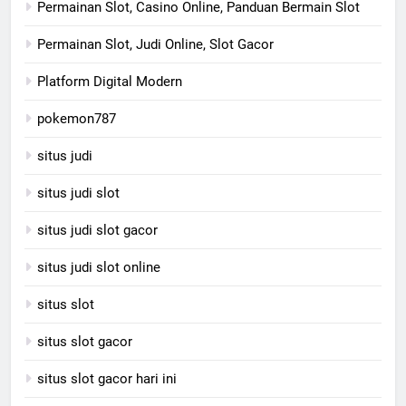
Permainan Slot, Casino Online, Panduan Bermain Slot
Permainan Slot, Judi Online, Slot Gacor
Platform Digital Modern
pokemon787
situs judi
situs judi slot
situs judi slot gacor
situs judi slot online
situs slot
situs slot gacor
situs slot gacor hari ini