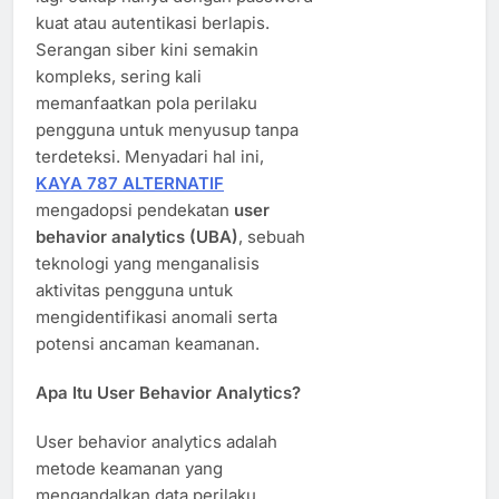
kuat atau autentikasi berlapis.
Serangan siber kini semakin
kompleks, sering kali
memanfaatkan pola perilaku
pengguna untuk menyusup tanpa
terdeteksi. Menyadari hal ini,
KAYA 787 ALTERNATIF
mengadopsi pendekatan
user
behavior analytics (UBA)
, sebuah
teknologi yang menganalisis
aktivitas pengguna untuk
mengidentifikasi anomali serta
potensi ancaman keamanan.
Apa Itu User Behavior Analytics?
User behavior analytics adalah
metode keamanan yang
mengandalkan data perilaku