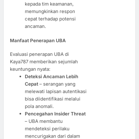
kepada tim keamanan,
memungkinkan respon
cepat terhadap potensi
ancaman.
Manfaat Penerapan UBA
Evaluasi penerapan UBA di
Kaya787 memberikan sejumlah
keuntungan nyata:
Deteksi Ancaman Lebih
Cepat
– serangan yang
melewati lapisan autentikasi
bisa diidentifikasi melalui
pola anomali.
Pencegahan Insider Threat
– UBA membantu
mendeteksi perilaku
mencurigakan dari dalam