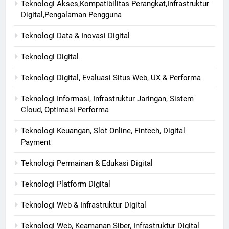
Teknologi Akses,Kompatibilitas Perangkat,Infrastruktur
Digital,Pengalaman Pengguna
Teknologi Data & Inovasi Digital
Teknologi Digital
Teknologi Digital, Evaluasi Situs Web, UX & Performa
Teknologi Informasi, Infrastruktur Jaringan, Sistem
Cloud, Optimasi Performa
Teknologi Keuangan, Slot Online, Fintech, Digital
Payment
Teknologi Permainan & Edukasi Digital
Teknologi Platform Digital
Teknologi Web & Infrastruktur Digital
Teknologi Web, Keamanan Siber, Infrastruktur Digital