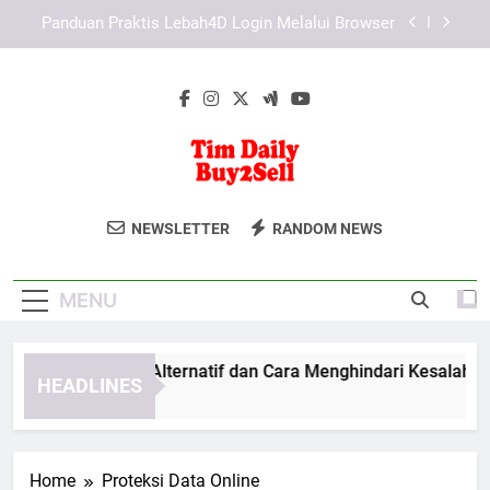
Skip
Panduan Daftar Edwinslot untuk Menjaga Data
to
Pribadi dengan Proses yang Aman dan Terarah
content
Panduan Daftar Lebah4D untuk Menjaga
Keamanan Data Akun Sejak Awal
EDWINSLOT Link Alternatif dan Cara Menghindari
Kesalahan Akses Umum
Panduan Praktis Lebah4D Login Melalui Browser
Tim Daily
Platform E-Commerce Terpercaya Untuk
Panduan Daftar Edwinslot untuk Menjaga Data
NEWSLETTER
RANDOM NEWS
Pribadi dengan Proses yang Aman dan Terarah
Buy2Sell
Kebutuhan Bisnis Anda Di Tim Daily
Panduan Daftar Lebah4D untuk Menjaga
Buy2Sell. Solusi Belanja Online Yang
Keamanan Data Akun Sejak Awal
MENU
Mudah Dan Aman.
WINSLOT Link Alternatif dan Cara Menghindari Kesalahan A
HEADLINES
Month Ago
Home
Proteksi Data Online