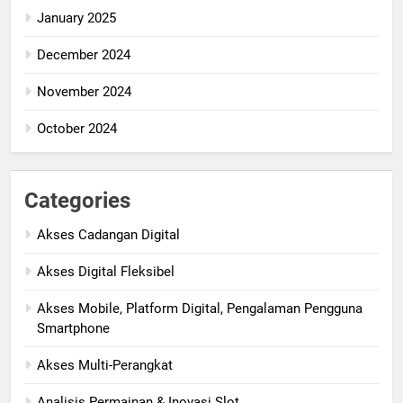
January 2025
December 2024
November 2024
October 2024
Categories
Akses Cadangan Digital
Akses Digital Fleksibel
Akses Mobile, Platform Digital, Pengalaman Pengguna
Smartphone
Akses Multi-Perangkat
Analisis Permainan & Inovasi Slot