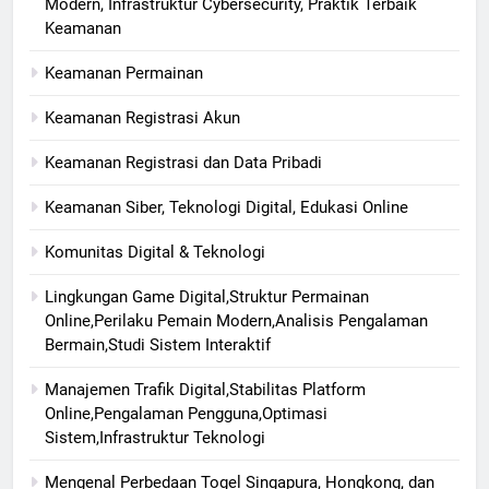
Modern, Infrastruktur Cybersecurity, Praktik Terbaik
Keamanan
Keamanan Permainan
Keamanan Registrasi Akun
Keamanan Registrasi dan Data Pribadi
Keamanan Siber, Teknologi Digital, Edukasi Online
Komunitas Digital & Teknologi
Lingkungan Game Digital,Struktur Permainan
Online,Perilaku Pemain Modern,Analisis Pengalaman
Bermain,Studi Sistem Interaktif
Manajemen Trafik Digital,Stabilitas Platform
Online,Pengalaman Pengguna,Optimasi
Sistem,Infrastruktur Teknologi
Mengenal Perbedaan Togel Singapura, Hongkong, dan