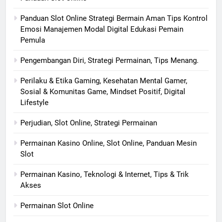
Panduan Slot Online Strategi Bermain Aman Tips Kontrol
Emosi Manajemen Modal Digital Edukasi Pemain
Pemula
Pengembangan Diri, Strategi Permainan, Tips Menang.
Perilaku & Etika Gaming, Kesehatan Mental Gamer,
Sosial & Komunitas Game, Mindset Positif, Digital
Lifestyle
Perjudian, Slot Online, Strategi Permainan
Permainan Kasino Online, Slot Online, Panduan Mesin
Slot
Permainan Kasino, Teknologi & Internet, Tips & Trik
Akses
Permainan Slot Online