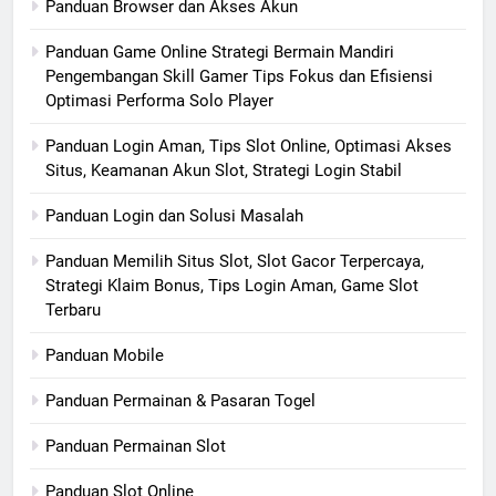
Panduan Browser dan Akses Akun
Panduan Game Online Strategi Bermain Mandiri
Pengembangan Skill Gamer Tips Fokus dan Efisiensi
Optimasi Performa Solo Player
Panduan Login Aman, Tips Slot Online, Optimasi Akses
Situs, Keamanan Akun Slot, Strategi Login Stabil
Panduan Login dan Solusi Masalah
Panduan Memilih Situs Slot, Slot Gacor Terpercaya,
Strategi Klaim Bonus, Tips Login Aman, Game Slot
Terbaru
Panduan Mobile
Panduan Permainan & Pasaran Togel
Panduan Permainan Slot
Panduan Slot Online