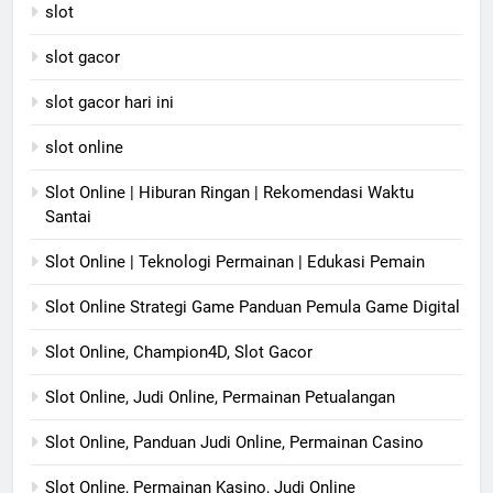
slot
slot gacor
slot gacor hari ini
slot online
Slot Online | Hiburan Ringan | Rekomendasi Waktu
Santai
Slot Online | Teknologi Permainan | Edukasi Pemain
Slot Online Strategi Game Panduan Pemula Game Digital
Slot Online, Champion4D, Slot Gacor
Slot Online, Judi Online, Permainan Petualangan
Slot Online, Panduan Judi Online, Permainan Casino
Slot Online, Permainan Kasino, Judi Online