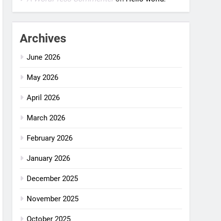
Archives
June 2026
May 2026
April 2026
March 2026
February 2026
January 2026
December 2025
November 2025
October 2025