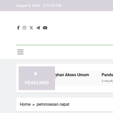
Skip
August 8, 2026
2:13:05 PM
to
content
Tim
Platform 
a Menghindari Kesalahan Akses Umum
Panduan Praktis 
2 Months Ago
HEADLINES
Home
pemrosesan cepat