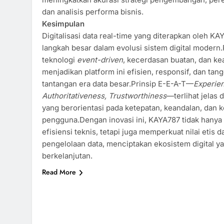
dan analisis performa bisnis.
Kesimpulan
Digitalisasi data real-time yang diterapkan oleh K
langkah besar dalam evolusi sistem digital moder
teknologi
event-driven
, kecerdasan buatan, dan ke
menjadikan platform ini efisien, responsif, dan ta
tantangan era data besar.Prinsip E-E-A-T—
Experien
Authoritativeness, Trustworthiness
—terlihat jelas
yang berorientasi pada ketepatan, keandalan, dan 
pengguna.Dengan inovasi ini, KAYA787 tidak hany
efisiensi teknis, tetapi juga memperkuat nilai etis 
pengelolaan data, menciptakan ekosistem digital y
berkelanjutan.
Read More