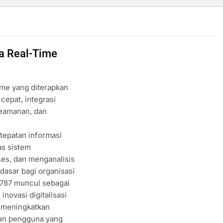
ta Real-Time
time yang diterapkan
cepat, integrasi
keamanan, dan
tepatan informasi
as sistem
s, dan menganalisis
dasar bagi organisasi
YA787 muncul sebagai
inovasi digitalisasi
, meningkatkan
man pengguna yang