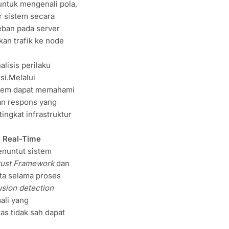
untuk mengenali pola,
 sistem secara
beban pada server
kan trafik ke node
alisis perilaku
i.Melalui
istem dapat memahami
an respons yang
ingkat infrastruktur
m Real-Time
enuntut sistem
rust Framework
dan
ta selama proses
usion detection
ali yang
as tidak sah dapat