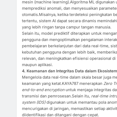
mesin (machine learning).Algoritma ML digunakan 
memprediksi anomali, dan menyesuaikan parameter
otomatis.Misalnya, ketika terdeteksi peningkatan 
tertentu, sistem AI dapat secara dinamis memindah
yang lebih ringan tanpa campur tangan manusia.
Selain itu, model prediktif diterapkan untuk mengan
pengguna dan mengoptimalkan pengalaman interaks
pembelajaran berkelanjutan dari data real-time, s
kebutuhan pengguna dengan lebih baik, memberik
relevan, dan meningkatkan efisiensi operasional di t
maupun aplikasi.
4. Keamanan dan Integritas Data dalam Ekosiste
Mengelola data real-time dalam skala besar juga m
keamanan yang ketat.KAYA787 menerapkan
Zero T
end-to-end encryption
untuk menjaga integritas da
transmisi dan pemrosesan.Selain itu,
real-time intr
system (IDS)
digunakan untuk memantau pola anom
mencurigakan di jaringan, memastikan setiap aktivit
diidentifikasi dan ditangani dengan cepat.