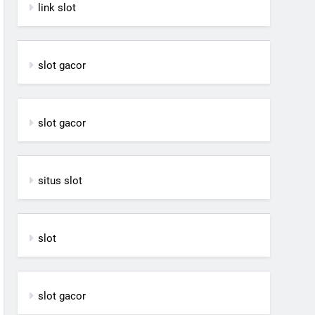
link slot
slot gacor
slot gacor
situs slot
slot
slot gacor