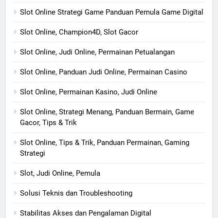
Slot Online Strategi Game Panduan Pemula Game Digital
Slot Online, Champion4D, Slot Gacor
Slot Online, Judi Online, Permainan Petualangan
Slot Online, Panduan Judi Online, Permainan Casino
Slot Online, Permainan Kasino, Judi Online
Slot Online, Strategi Menang, Panduan Bermain, Game
Gacor, Tips & Trik
Slot Online, Tips & Trik, Panduan Permainan, Gaming
Strategi
Slot, Judi Online, Pemula
Solusi Teknis dan Troubleshooting
Stabilitas Akses dan Pengalaman Digital