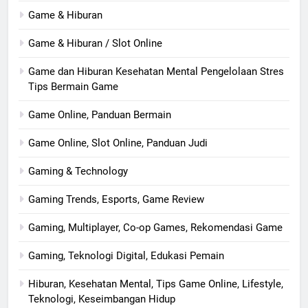
Game & Hiburan
Game & Hiburan / Slot Online
Game dan Hiburan Kesehatan Mental Pengelolaan Stres
Tips Bermain Game
Game Online, Panduan Bermain
Game Online, Slot Online, Panduan Judi
Gaming & Technology
Gaming Trends, Esports, Game Review
Gaming, Multiplayer, Co-op Games, Rekomendasi Game
Gaming, Teknologi Digital, Edukasi Pemain
Hiburan, Kesehatan Mental, Tips Game Online, Lifestyle,
Teknologi, Keseimbangan Hidup