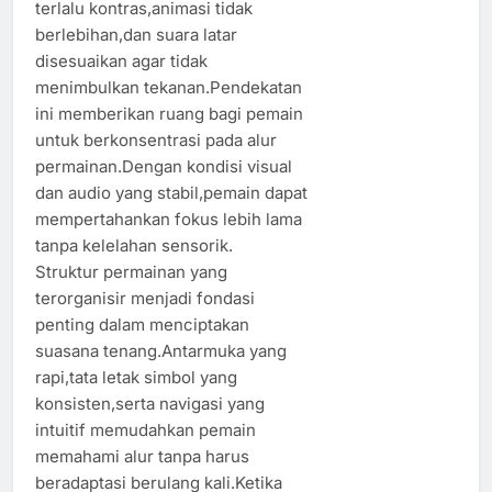
terlalu kontras,animasi tidak
berlebihan,dan suara latar
disesuaikan agar tidak
menimbulkan tekanan.Pendekatan
ini memberikan ruang bagi pemain
untuk berkonsentrasi pada alur
permainan.Dengan kondisi visual
dan audio yang stabil,pemain dapat
mempertahankan fokus lebih lama
tanpa kelelahan sensorik.
Struktur permainan yang
terorganisir menjadi fondasi
penting dalam menciptakan
suasana tenang.Antarmuka yang
rapi,tata letak simbol yang
konsisten,serta navigasi yang
intuitif memudahkan pemain
memahami alur tanpa harus
beradaptasi berulang kali.Ketika