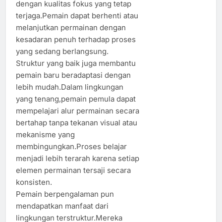
dengan kualitas fokus yang tetap
terjaga.Pemain dapat berhenti atau
melanjutkan permainan dengan
kesadaran penuh terhadap proses
yang sedang berlangsung.
Struktur yang baik juga membantu
pemain baru beradaptasi dengan
lebih mudah.Dalam lingkungan
yang tenang,pemain pemula dapat
mempelajari alur permainan secara
bertahap tanpa tekanan visual atau
mekanisme yang
membingungkan.Proses belajar
menjadi lebih terarah karena setiap
elemen permainan tersaji secara
konsisten.
Pemain berpengalaman pun
mendapatkan manfaat dari
lingkungan terstruktur.Mereka