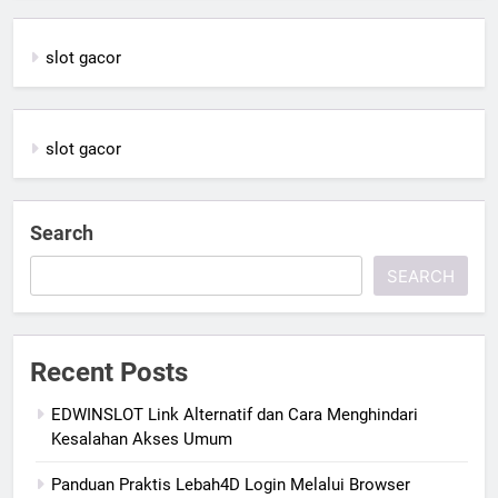
slot gacor
slot gacor
Search
SEARCH
Recent Posts
EDWINSLOT Link Alternatif dan Cara Menghindari
Kesalahan Akses Umum
Panduan Praktis Lebah4D Login Melalui Browser