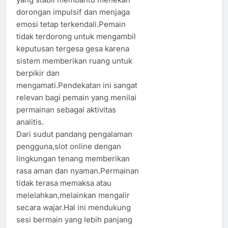
dorongan impulsif dan menjaga
emosi tetap terkendali.Pemain
tidak terdorong untuk mengambil
keputusan tergesa gesa karena
sistem memberikan ruang untuk
berpikir dan
mengamati.Pendekatan ini sangat
relevan bagi pemain yang menilai
permainan sebagai aktivitas
analitis.
Dari sudut pandang pengalaman
pengguna,slot online dengan
lingkungan tenang memberikan
rasa aman dan nyaman.Permainan
tidak terasa memaksa atau
melelahkan,melainkan mengalir
secara wajar.Hal ini mendukung
sesi bermain yang lebih panjang