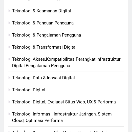
Teknologi & Keamanan Digital
Teknologi & Panduan Pengguna
Teknologi & Pengalaman Pengguna
Teknologi & Transformasi Digital
Teknologi Akses,Kompatibilitas Perangkat,Infrastruktur
Digital,Pengalaman Pengguna
Teknologi Data & Inovasi Digital
Teknologi Digital
Teknologi Digital, Evaluasi Situs Web, UX & Performa
Teknologi Informasi, Infrastruktur Jaringan, Sistem
Cloud, Optimasi Performa