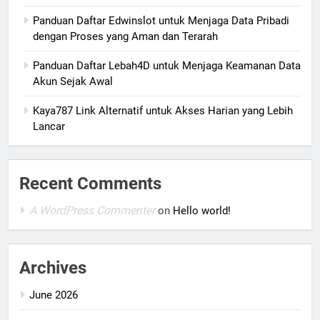
Panduan Daftar Edwinslot untuk Menjaga Data Pribadi
dengan Proses yang Aman dan Terarah
Panduan Daftar Lebah4D untuk Menjaga Keamanan Data
Akun Sejak Awal
Kaya787 Link Alternatif untuk Akses Harian yang Lebih
Lancar
Recent Comments
A WordPress Commenter
on
Hello world!
Archives
June 2026