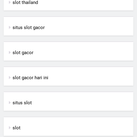
slot thailand
situs slot gacor
slot gacor
slot gacor hari ini
situs slot
slot