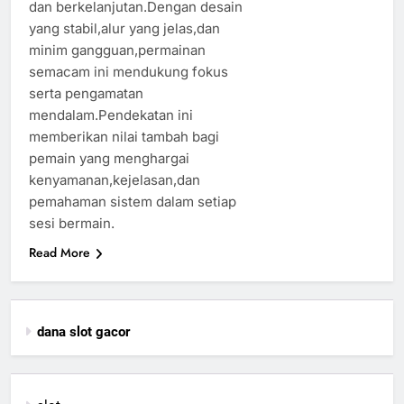
dan berkelanjutan.Dengan desain
yang stabil,alur yang jelas,dan
minim gangguan,permainan
semacam ini mendukung fokus
serta pengamatan
mendalam.Pendekatan ini
memberikan nilai tambah bagi
pemain yang menghargai
kenyamanan,kejelasan,dan
pemahaman sistem dalam setiap
sesi bermain.
Read More
dana slot gacor