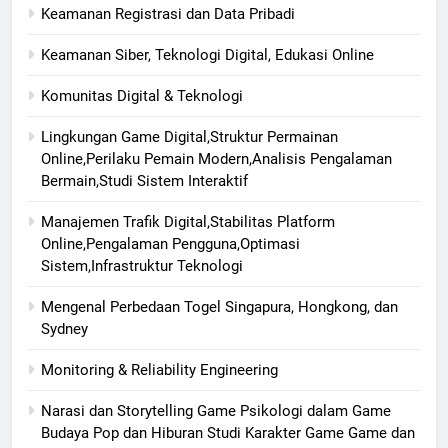
Keamanan Registrasi dan Data Pribadi
Keamanan Siber, Teknologi Digital, Edukasi Online
Komunitas Digital & Teknologi
Lingkungan Game Digital,Struktur Permainan
Online,Perilaku Pemain Modern,Analisis Pengalaman
Bermain,Studi Sistem Interaktif
Manajemen Trafik Digital,Stabilitas Platform
Online,Pengalaman Pengguna,Optimasi
Sistem,Infrastruktur Teknologi
Mengenal Perbedaan Togel Singapura, Hongkong, dan
Sydney
Monitoring & Reliability Engineering
Narasi dan Storytelling Game Psikologi dalam Game
Budaya Pop dan Hiburan Studi Karakter Game Game dan