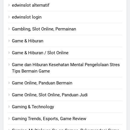
edwinslot alternatif
edwinslot login
Gambling, Slot Online, Permainan
Game & Hiburan
Game & Hiburan / Slot Online
Game dan Hiburan Kesehatan Mental Pengelolaan Stres
Tips Bermain Game
Game Online, Panduan Bermain
Game Online, Slot Online, Panduan Judi
Gaming & Technology
Gaming Trends, Esports, Game Review