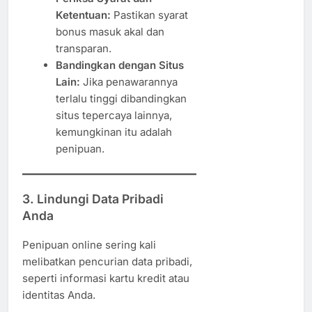
Ketentuan:
Pastikan syarat
bonus masuk akal dan
transparan.
Bandingkan dengan Situs
Lain:
Jika penawarannya
terlalu tinggi dibandingkan
situs tepercaya lainnya,
kemungkinan itu adalah
penipuan.
3.
Lindungi Data Pribadi
Anda
Penipuan online sering kali
melibatkan pencurian data pribadi,
seperti informasi kartu kredit atau
identitas Anda.