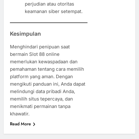
perjudian atau otoritas
keamanan siber setempat.
Kesimpulan
Menghindari penipuan saat
bermain Slot 88 online
memerlukan kewaspadaan dan
pemahaman tentang cara memilih
platform yang aman. Dengan
mengikuti panduan ini, Anda dapat
melindungi data pribadi Anda,
memilih situs tepercaya, dan
menikmati permainan tanpa
khawatir.
Read More