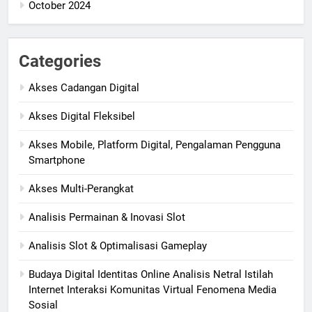
October 2024
Categories
Akses Cadangan Digital
Akses Digital Fleksibel
Akses Mobile, Platform Digital, Pengalaman Pengguna
Smartphone
Akses Multi-Perangkat
Analisis Permainan & Inovasi Slot
Analisis Slot & Optimalisasi Gameplay
Budaya Digital Identitas Online Analisis Netral Istilah
Internet Interaksi Komunitas Virtual Fenomena Media
Sosial