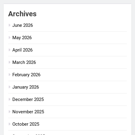
Archives
June 2026
May 2026
April 2026
March 2026
February 2026
January 2026
December 2025
November 2025
October 2025