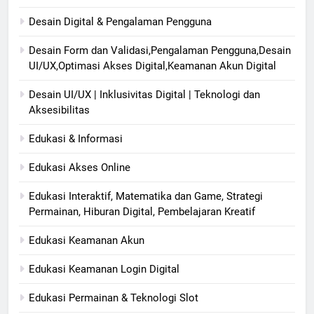
Desain Digital & Pengalaman Pengguna
Desain Form dan Validasi,Pengalaman Pengguna,Desain
UI/UX,Optimasi Akses Digital,Keamanan Akun Digital
Desain UI/UX | Inklusivitas Digital | Teknologi dan
Aksesibilitas
Edukasi & Informasi
Edukasi Akses Online
Edukasi Interaktif, Matematika dan Game, Strategi
Permainan, Hiburan Digital, Pembelajaran Kreatif
Edukasi Keamanan Akun
Edukasi Keamanan Login Digital
Edukasi Permainan & Teknologi Slot