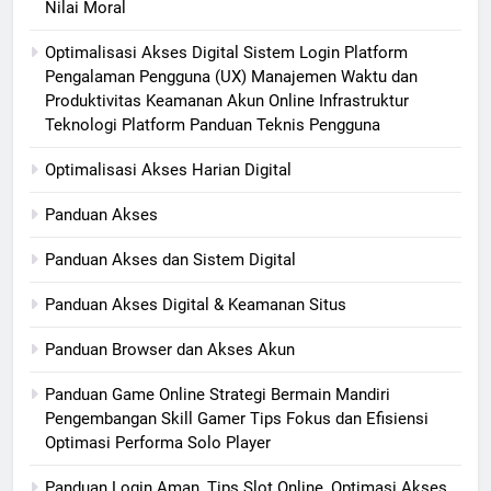
Nilai Moral
Optimalisasi Akses Digital Sistem Login Platform
Pengalaman Pengguna (UX) Manajemen Waktu dan
Produktivitas Keamanan Akun Online Infrastruktur
Teknologi Platform Panduan Teknis Pengguna
Optimalisasi Akses Harian Digital
Panduan Akses
Panduan Akses dan Sistem Digital
Panduan Akses Digital & Keamanan Situs
Panduan Browser dan Akses Akun
Panduan Game Online Strategi Bermain Mandiri
Pengembangan Skill Gamer Tips Fokus dan Efisiensi
Optimasi Performa Solo Player
Panduan Login Aman, Tips Slot Online, Optimasi Akses