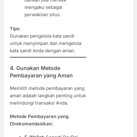
mengaku sebagai
perwakilan situs.
Tips:
Gunakan pengelola kata sandi
untuk menyimpan dan mengelola
kata sandi Anda dengan aman.
4.
Gunakan Metode
Pembayaran yang Aman
Memilih metode pembayaran yang
aman adalah langkah penting untuk
melindungi transaksi Anda.
Metode Pembayaran yang
Direkomendasikan: