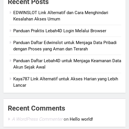
Recent Posts
EDWINSLOT Link Alternatif dan Cara Menghindari
Kesalahan Akses Umum
Panduan Praktis Lebah4D Login Melalui Browser
Panduan Daftar Edwinslot untuk Menjaga Data Pribadi
dengan Proses yang Aman dan Terarah
Panduan Daftar Lebah4D untuk Menjaga Keamanan Data
Akun Sejak Awal
Kaya787 Link Alternatif untuk Akses Harian yang Lebih
Lancar
Recent Comments
A WordPress Commenter
on
Hello world!