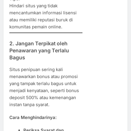
Hindari situs yang tidak
mencantumkan informasi lisensi
atau memiliki reputasi buruk di
komunitas pemain online.
2.
Jangan Terpikat oleh
Penawaran yang Terlalu
Bagus
Situs penipuan sering kali
menawarkan bonus atau promosi
yang tampak terlalu bagus untuk
menjadi kenyataan, seperti bonus
deposit 500% atau kemenangan
instan tanpa syarat.
Cara Menghindarinya:
Periksa Syarat dan