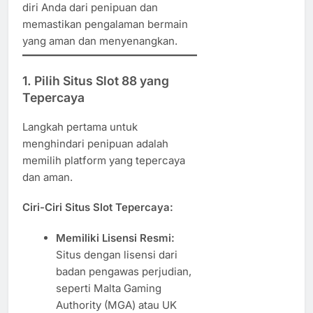
diri Anda dari penipuan dan
memastikan pengalaman bermain
yang aman dan menyenangkan.
1.
Pilih Situs Slot 88 yang
Tepercaya
Langkah pertama untuk
menghindari penipuan adalah
memilih platform yang tepercaya
dan aman.
Ciri-Ciri Situs Slot Tepercaya:
Memiliki Lisensi Resmi:
Situs dengan lisensi dari
badan pengawas perjudian,
seperti Malta Gaming
Authority (MGA) atau UK