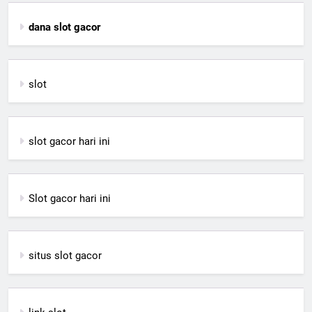
dana slot gacor
slot
slot gacor hari ini
Slot gacor hari ini
situs slot gacor