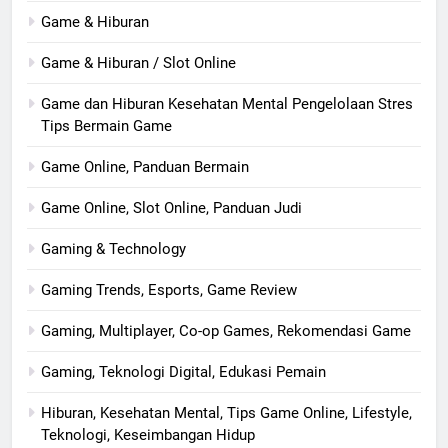
Game & Hiburan
Game & Hiburan / Slot Online
Game dan Hiburan Kesehatan Mental Pengelolaan Stres
Tips Bermain Game
Game Online, Panduan Bermain
Game Online, Slot Online, Panduan Judi
Gaming & Technology
Gaming Trends, Esports, Game Review
Gaming, Multiplayer, Co-op Games, Rekomendasi Game
Gaming, Teknologi Digital, Edukasi Pemain
Hiburan, Kesehatan Mental, Tips Game Online, Lifestyle,
Teknologi, Keseimbangan Hidup