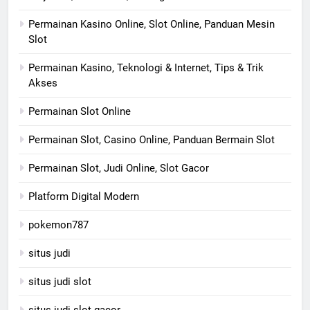
Permainan Kasino Online, Slot Online, Panduan Mesin
Slot
Permainan Kasino, Teknologi & Internet, Tips & Trik
Akses
Permainan Slot Online
Permainan Slot, Casino Online, Panduan Bermain Slot
Permainan Slot, Judi Online, Slot Gacor
Platform Digital Modern
pokemon787
situs judi
situs judi slot
situs judi slot gacor