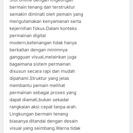
bermain tenang dan terstruktur
semakin diminati oleh pemain yang
mengutamakan kenyamanan serta
kejernihan fokus.Dalam konteks
permainan digital
modern,ketenangan tidak hanya
berkaitan dengan minimnya
gangguan visual,melainkan juga
bagaimana sistem permainan
disusun secara rapi dan mudah
dipahami.Struktur yang jelas
membantu pemain melihat
permainan sebagai proses yang
dapat diamati,bukan sekadar
rangkaian aksi cepat tanpa arah.
Lingkungan bermain tenang
biasanya ditandai dengan desain
visual yang seimbang.Warna tidak