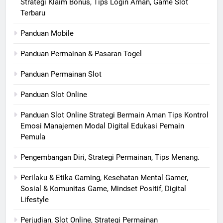
Strategi Klaim Bonus, Tips Login Aman, Game Slot
Terbaru
Panduan Mobile
Panduan Permainan & Pasaran Togel
Panduan Permainan Slot
Panduan Slot Online
Panduan Slot Online Strategi Bermain Aman Tips Kontrol
Emosi Manajemen Modal Digital Edukasi Pemain
Pemula
Pengembangan Diri, Strategi Permainan, Tips Menang.
Perilaku & Etika Gaming, Kesehatan Mental Gamer,
Sosial & Komunitas Game, Mindset Positif, Digital
Lifestyle
Perjudian, Slot Online, Strategi Permainan