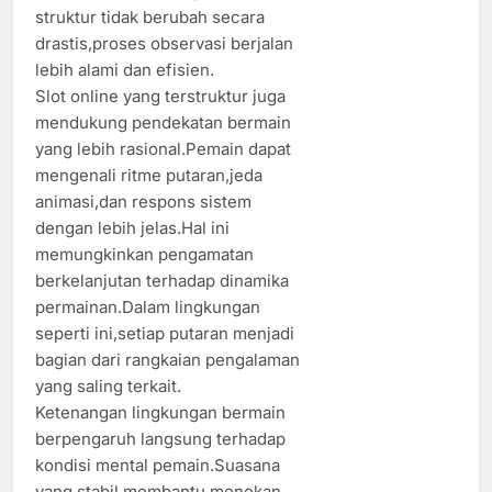
struktur tidak berubah secara
drastis,proses observasi berjalan
lebih alami dan efisien.
Slot online yang terstruktur juga
mendukung pendekatan bermain
yang lebih rasional.Pemain dapat
mengenali ritme putaran,jeda
animasi,dan respons sistem
dengan lebih jelas.Hal ini
memungkinkan pengamatan
berkelanjutan terhadap dinamika
permainan.Dalam lingkungan
seperti ini,setiap putaran menjadi
bagian dari rangkaian pengalaman
yang saling terkait.
Ketenangan lingkungan bermain
berpengaruh langsung terhadap
kondisi mental pemain.Suasana
yang stabil membantu menekan