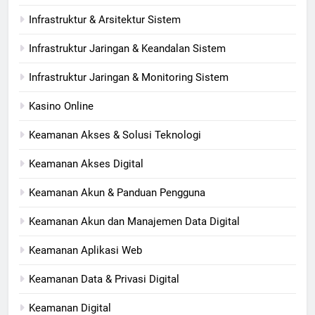
Infrastruktur & Arsitektur Sistem
Infrastruktur Jaringan & Keandalan Sistem
Infrastruktur Jaringan & Monitoring Sistem
Kasino Online
Keamanan Akses & Solusi Teknologi
Keamanan Akses Digital
Keamanan Akun & Panduan Pengguna
Keamanan Akun dan Manajemen Data Digital
Keamanan Aplikasi Web
Keamanan Data & Privasi Digital
Keamanan Digital