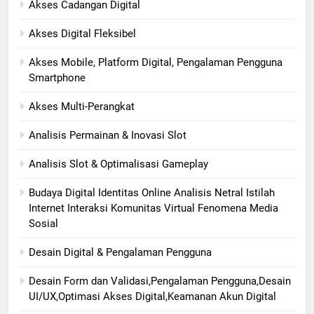
Akses Cadangan Digital
Akses Digital Fleksibel
Akses Mobile, Platform Digital, Pengalaman Pengguna
Smartphone
Akses Multi-Perangkat
Analisis Permainan & Inovasi Slot
Analisis Slot & Optimalisasi Gameplay
Budaya Digital Identitas Online Analisis Netral Istilah
Internet Interaksi Komunitas Virtual Fenomena Media
Sosial
Desain Digital & Pengalaman Pengguna
Desain Form dan Validasi,Pengalaman Pengguna,Desain
UI/UX,Optimasi Akses Digital,Keamanan Akun Digital