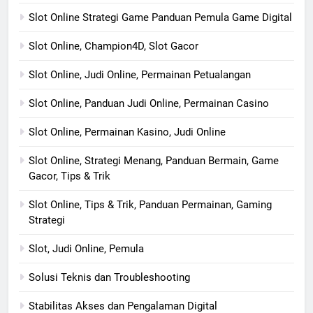
Slot Online Strategi Game Panduan Pemula Game Digital
Slot Online, Champion4D, Slot Gacor
Slot Online, Judi Online, Permainan Petualangan
Slot Online, Panduan Judi Online, Permainan Casino
Slot Online, Permainan Kasino, Judi Online
Slot Online, Strategi Menang, Panduan Bermain, Game
Gacor, Tips & Trik
Slot Online, Tips & Trik, Panduan Permainan, Gaming
Strategi
Slot, Judi Online, Pemula
Solusi Teknis dan Troubleshooting
Stabilitas Akses dan Pengalaman Digital