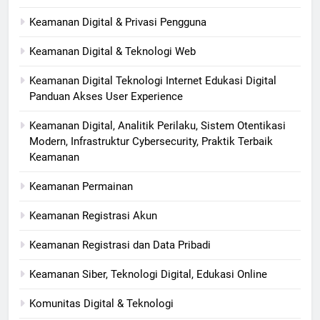
Keamanan Digital & Privasi Pengguna
Keamanan Digital & Teknologi Web
Keamanan Digital Teknologi Internet Edukasi Digital
Panduan Akses User Experience
Keamanan Digital, Analitik Perilaku, Sistem Otentikasi
Modern, Infrastruktur Cybersecurity, Praktik Terbaik
Keamanan
Keamanan Permainan
Keamanan Registrasi Akun
Keamanan Registrasi dan Data Pribadi
Keamanan Siber, Teknologi Digital, Edukasi Online
Komunitas Digital & Teknologi