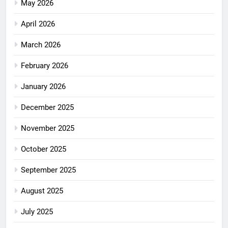
May 2026
April 2026
March 2026
February 2026
January 2026
December 2025
November 2025
October 2025
September 2025
August 2025
July 2025