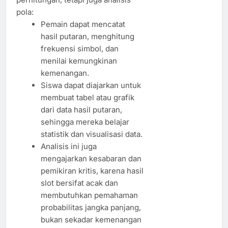
pola:
Pemain dapat mencatat
hasil putaran, menghitung
frekuensi simbol, dan
menilai kemungkinan
kemenangan.
Siswa dapat diajarkan untuk
membuat tabel atau grafik
dari data hasil putaran,
sehingga mereka belajar
statistik dan visualisasi data.
Analisis ini juga
mengajarkan kesabaran dan
pemikiran kritis, karena hasil
slot bersifat acak dan
membutuhkan pemahaman
probabilitas jangka panjang,
bukan sekadar kemenangan