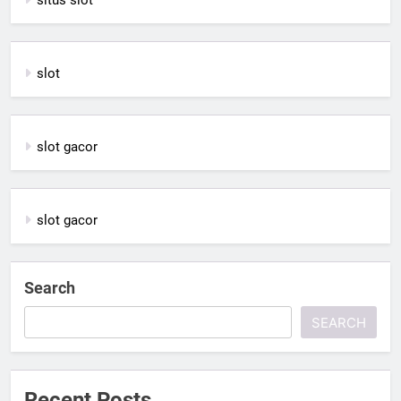
slot
slot gacor
slot gacor
Search
SEARCH
Recent Posts