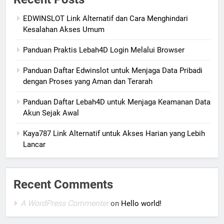
EDWINSLOT Link Alternatif dan Cara Menghindari
Kesalahan Akses Umum
Panduan Praktis Lebah4D Login Melalui Browser
Panduan Daftar Edwinslot untuk Menjaga Data Pribadi
dengan Proses yang Aman dan Terarah
Panduan Daftar Lebah4D untuk Menjaga Keamanan Data
Akun Sejak Awal
Kaya787 Link Alternatif untuk Akses Harian yang Lebih
Lancar
Recent Comments
A WordPress Commenter
on
Hello world!