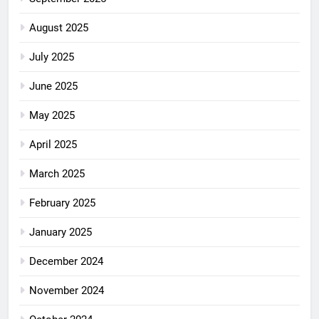
August 2025
July 2025
June 2025
May 2025
April 2025
March 2025
February 2025
January 2025
December 2024
November 2024