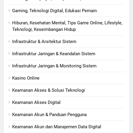
Gaming, Teknologi Digital, Edukasi Pemain
Hiburan, Kesehatan Mental, Tips Game Online, Lifestyle,
Teknologi, Keseimbangan Hidup
Infrastruktur & Arsitektur Sistem
Infrastruktur Jaringan & Keandalan Sistem
Infrastruktur Jaringan & Monitoring Sistem
Kasino Online
Keamanan Akses & Solusi Teknologi
Keamanan Akses Digital
Keamanan Akun & Panduan Pengguna
Keamanan Akun dan Manajemen Data Digital