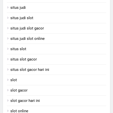
situs judi
situs judi slot
situs judi slot gacor
situs judi slot online
situs slot
situs slot gacor
situs slot gacor hari ini
slot
slot gacor
slot gacor hari ini
slot online