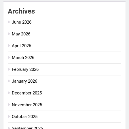
Archives
June 2026
May 2026
April 2026
March 2026
February 2026
January 2026
December 2025
November 2025
October 2025
September 2025