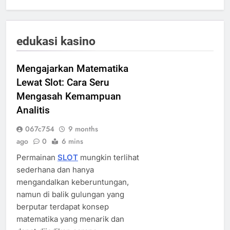
edukasi kasino
Mengajarkan Matematika
Lewat Slot: Cara Seru
Mengasah Kemampuan
Analitis
067c754
9 months
ago
0
6 mins
Permainan
SLOT
mungkin terlihat
sederhana dan hanya
mengandalkan keberuntungan,
namun di balik gulungan yang
berputar terdapat konsep
matematika yang menarik dan