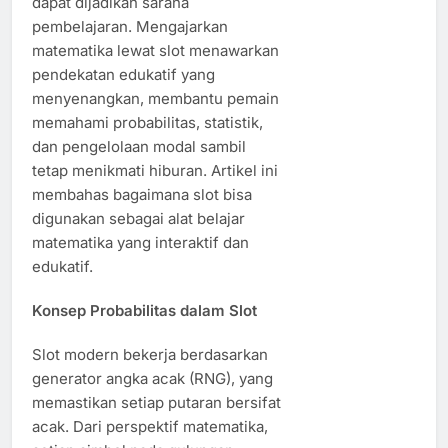
dapat dijadikan sarana
pembelajaran. Mengajarkan
matematika lewat slot menawarkan
pendekatan edukatif yang
menyenangkan, membantu pemain
memahami probabilitas, statistik,
dan pengelolaan modal sambil
tetap menikmati hiburan. Artikel ini
membahas bagaimana slot bisa
digunakan sebagai alat belajar
matematika yang interaktif dan
edukatif.
Konsep Probabilitas dalam Slot
Slot modern bekerja berdasarkan
generator angka acak (RNG), yang
memastikan setiap putaran bersifat
acak. Dari perspektif matematika,