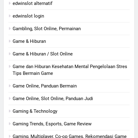
edwinslot alternatif
edwinslot login
Gambling, Slot Online, Permainan
Game & Hiburan
Game & Hiburan / Slot Online
Game dan Hiburan Kesehatan Mental Pengelolaan Stres
Tips Bermain Game
Game Online, Panduan Bermain
Game Online, Slot Online, Panduan Judi
Gaming & Technology
Gaming Trends, Esports, Game Review
Gaming, Multiplayer, Co-op Games, Rekomendasi Game