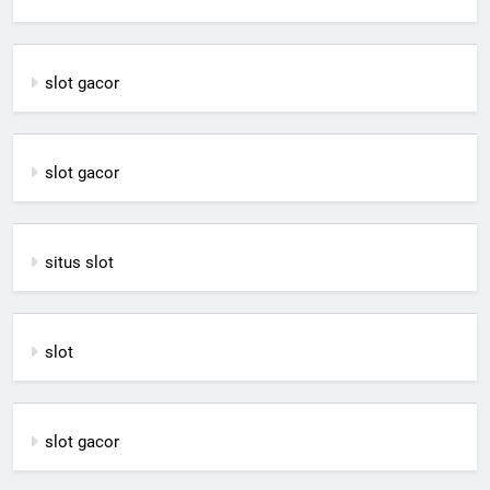
slot gacor
slot gacor
situs slot
slot
slot gacor