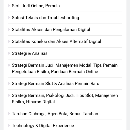
Slot, Judi Online, Pemula
Solusi Teknis dan Troubleshooting
Stabilitas Akses dan Pengalaman Digital
Stabilitas Koneksi dan Akses Alternatif Digital
Strategi & Analisis
Strategi Bermain Judi, Manajemen Modal, Tips Pemain,
Pengelolaan Risiko, Panduan Bermain Online
Strategi Bermain Slot & Analisis Pemain Baru
Strategi Bermain, Psikologi Judi, Tips Slot, Manajemen
Risiko, Hiburan Digital
Taruhan Olahraga, Agen Bola, Bonus Taruhan
Technology & Digital Experience