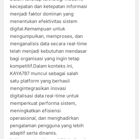
kecepatan dan ketepatan informasi
menjadi faktor dominan yang
menentukan efektivitas sistem
digital.Kemampuan untuk
mengumpulkan, memproses, dan
menganalisis data secara real-time
telah menjadi kebutuhan mendasar
bagi organisasi yang ingin tetap
kompetitif.Dalam konteks ini,
KAYA787 muncul sebagai salah
satu platform yang berhasil
mengintegrasikan inovasi
digitalisasi data real-time untuk
memperkuat performa sistem,
meningkatkan efisiensi
operasional, dan menghadirkan
pengalaman pengguna yang lebih
adaptif serta dinamis.