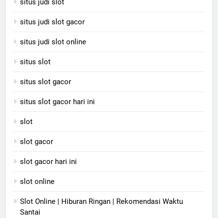
situs judi slot
situs judi slot gacor
situs judi slot online
situs slot
situs slot gacor
situs slot gacor hari ini
slot
slot gacor
slot gacor hari ini
slot online
Slot Online | Hiburan Ringan | Rekomendasi Waktu
Santai