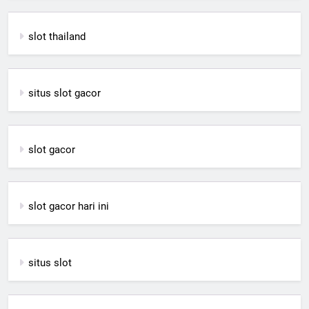
slot thailand
situs slot gacor
slot gacor
slot gacor hari ini
situs slot