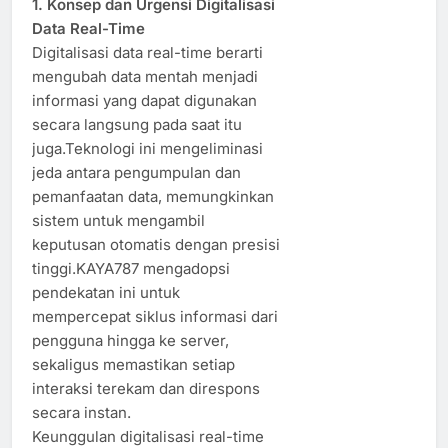
1. Konsep dan Urgensi Digitalisasi
Data Real-Time
Digitalisasi data real-time berarti
mengubah data mentah menjadi
informasi yang dapat digunakan
secara langsung pada saat itu
juga.Teknologi ini mengeliminasi
jeda antara pengumpulan dan
pemanfaatan data, memungkinkan
sistem untuk mengambil
keputusan otomatis dengan presisi
tinggi.KAYA787 mengadopsi
pendekatan ini untuk
mempercepat siklus informasi dari
pengguna hingga ke server,
sekaligus memastikan setiap
interaksi terekam dan direspons
secara instan.
Keunggulan digitalisasi real-time