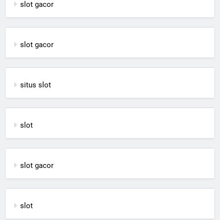
slot gacor
slot gacor
situs slot
slot
slot gacor
slot