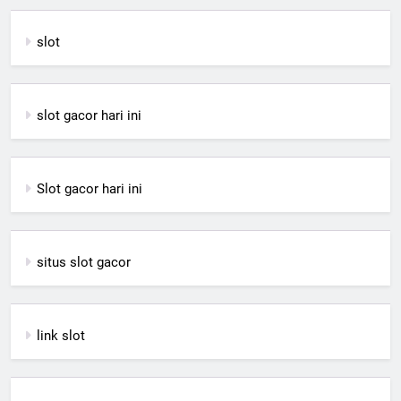
slot
slot gacor hari ini
Slot gacor hari ini
situs slot gacor
link slot