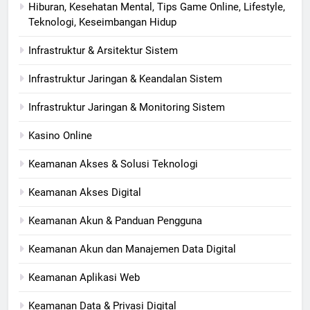
Hiburan, Kesehatan Mental, Tips Game Online, Lifestyle,
Teknologi, Keseimbangan Hidup
Infrastruktur & Arsitektur Sistem
Infrastruktur Jaringan & Keandalan Sistem
Infrastruktur Jaringan & Monitoring Sistem
Kasino Online
Keamanan Akses & Solusi Teknologi
Keamanan Akses Digital
Keamanan Akun & Panduan Pengguna
Keamanan Akun dan Manajemen Data Digital
Keamanan Aplikasi Web
Keamanan Data & Privasi Digital