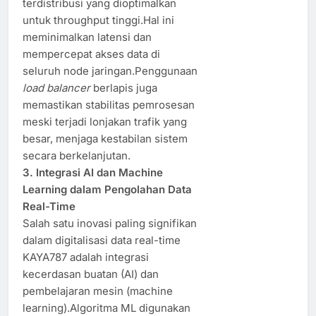
terdistribusi yang dioptimalkan
untuk throughput tinggi.Hal ini
meminimalkan latensi dan
mempercepat akses data di
seluruh node jaringan.Penggunaan
load balancer
berlapis juga
memastikan stabilitas pemrosesan
meski terjadi lonjakan trafik yang
besar, menjaga kestabilan sistem
secara berkelanjutan.
3. Integrasi AI dan Machine
Learning dalam Pengolahan Data
Real-Time
Salah satu inovasi paling signifikan
dalam digitalisasi data real-time
KAYA787 adalah integrasi
kecerdasan buatan (AI) dan
pembelajaran mesin (machine
learning).Algoritma ML digunakan