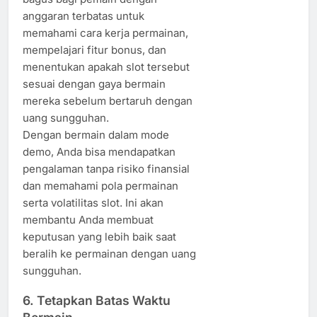
anggaran terbatas untuk
memahami cara kerja permainan,
mempelajari fitur bonus, dan
menentukan apakah slot tersebut
sesuai dengan gaya bermain
mereka sebelum bertaruh dengan
uang sungguhan.
Dengan bermain dalam mode
demo, Anda bisa mendapatkan
pengalaman tanpa risiko finansial
dan memahami pola permainan
serta volatilitas slot. Ini akan
membantu Anda membuat
keputusan yang lebih baik saat
beralih ke permainan dengan uang
sungguhan.
6. Tetapkan Batas Waktu