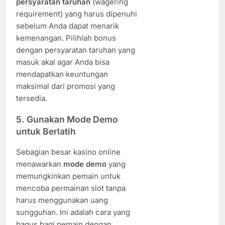
persyaratan taruhan
(wagering
requirement) yang harus dipenuhi
sebelum Anda dapat menarik
kemenangan. Pilihlah bonus
dengan persyaratan taruhan yang
masuk akal agar Anda bisa
mendapatkan keuntungan
maksimal dari promosi yang
tersedia.
5. Gunakan Mode Demo
untuk Berlatih
Sebagian besar kasino online
menawarkan
mode demo
yang
memungkinkan pemain untuk
mencoba permainan slot tanpa
harus menggunakan uang
sungguhan. Ini adalah cara yang
bagus bagi pemain dengan