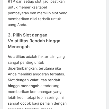
RTP dari setiap slot, jadi pastikan
untuk memeriksa tabel
pembayaran dan memilih slot yang
memberikan nilai terbaik untuk
uang Anda.
3. Pilih Slot dengan
Volatilitas Rendah hingga
Menengah
Volatilitas
adalah faktor lain yang
sangat penting untuk
dipertimbangkan, terutama jika
Anda memiliki anggaran terbatas.
Slot dengan volatilitas rendah
hingga menengah
cenderung
memberikan kemenangan yang
lebih kecil tetapi lebih sering. Ini
sangat cocok bagi pemain dengan