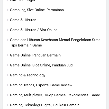
Gambling, Slot Online, Permainan
Game & Hiburan
Game & Hiburan / Slot Online
Game dan Hiburan Kesehatan Mental Pengelolaan Stres
Tips Bermain Game
Game Online, Panduan Bermain
Game Online, Slot Online, Panduan Judi
Gaming & Technology
Gaming Trends, Esports, Game Review
Gaming, Multiplayer, Co-op Games, Rekomendasi Game
Gaming, Teknologi Digital, Edukasi Pemain