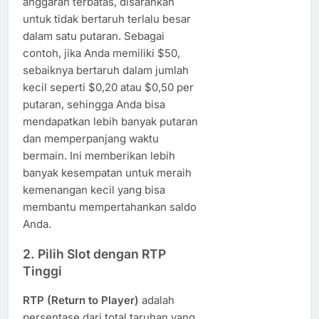
anggaran terbatas, disarankan
untuk tidak bertaruh terlalu besar
dalam satu putaran. Sebagai
contoh, jika Anda memiliki $50,
sebaiknya bertaruh dalam jumlah
kecil seperti $0,20 atau $0,50 per
putaran, sehingga Anda bisa
mendapatkan lebih banyak putaran
dan memperpanjang waktu
bermain. Ini memberikan lebih
banyak kesempatan untuk meraih
kemenangan kecil yang bisa
membantu mempertahankan saldo
Anda.
2. Pilih Slot dengan RTP
Tinggi
RTP (Return to Player)
adalah
persentase dari total taruhan yang