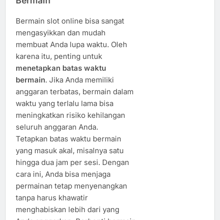
Bermain
Bermain slot online bisa sangat
mengasyikkan dan mudah
membuat Anda lupa waktu. Oleh
karena itu, penting untuk
menetapkan batas waktu
bermain
. Jika Anda memiliki
anggaran terbatas, bermain dalam
waktu yang terlalu lama bisa
meningkatkan risiko kehilangan
seluruh anggaran Anda.
Tetapkan batas waktu bermain
yang masuk akal, misalnya satu
hingga dua jam per sesi. Dengan
cara ini, Anda bisa menjaga
permainan tetap menyenangkan
tanpa harus khawatir
menghabiskan lebih dari yang