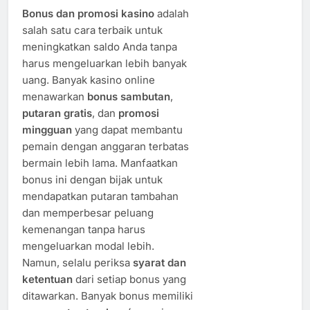
Bonus dan promosi kasino
adalah
salah satu cara terbaik untuk
meningkatkan saldo Anda tanpa
harus mengeluarkan lebih banyak
uang. Banyak kasino online
menawarkan
bonus sambutan
,
putaran gratis
, dan
promosi
mingguan
yang dapat membantu
pemain dengan anggaran terbatas
bermain lebih lama. Manfaatkan
bonus ini dengan bijak untuk
mendapatkan putaran tambahan
dan memperbesar peluang
kemenangan tanpa harus
mengeluarkan modal lebih.
Namun, selalu periksa
syarat dan
ketentuan
dari setiap bonus yang
ditawarkan. Banyak bonus memiliki