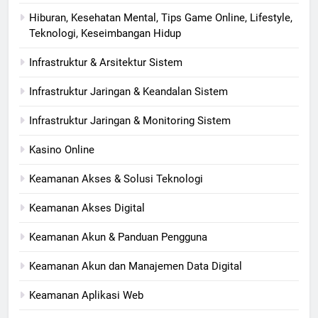
Hiburan, Kesehatan Mental, Tips Game Online, Lifestyle,
Teknologi, Keseimbangan Hidup
Infrastruktur & Arsitektur Sistem
Infrastruktur Jaringan & Keandalan Sistem
Infrastruktur Jaringan & Monitoring Sistem
Kasino Online
Keamanan Akses & Solusi Teknologi
Keamanan Akses Digital
Keamanan Akun & Panduan Pengguna
Keamanan Akun dan Manajemen Data Digital
Keamanan Aplikasi Web