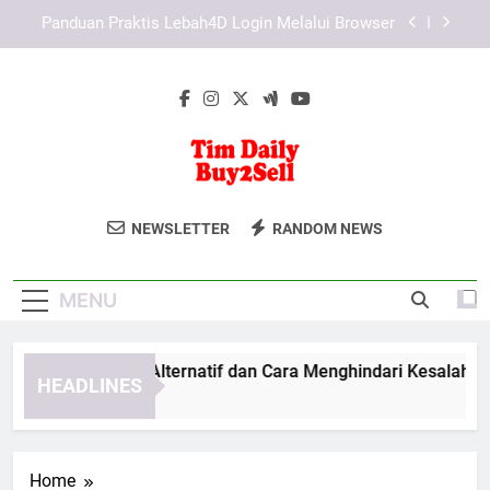
Skip
Panduan Daftar Edwinslot untuk Menjaga Data
to
Pribadi dengan Proses yang Aman dan Terarah
content
Panduan Daftar Lebah4D untuk Menjaga
Keamanan Data Akun Sejak Awal
EDWINSLOT Link Alternatif dan Cara Menghindari
Kesalahan Akses Umum
Panduan Praktis Lebah4D Login Melalui Browser
Tim Daily
Platform E-Commerce Terpercaya Untuk
Panduan Daftar Edwinslot untuk Menjaga Data
NEWSLETTER
RANDOM NEWS
Pribadi dengan Proses yang Aman dan Terarah
Buy2Sell
Kebutuhan Bisnis Anda Di Tim Daily
Panduan Daftar Lebah4D untuk Menjaga
Buy2Sell. Solusi Belanja Online Yang
Keamanan Data Akun Sejak Awal
MENU
Mudah Dan Aman.
WINSLOT Link Alternatif dan Cara Menghindari Kesalahan A
HEADLINES
Month Ago
Home