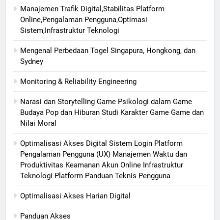
Manajemen Trafik Digital,Stabilitas Platform
Online,Pengalaman Pengguna,Optimasi
Sistem,Infrastruktur Teknologi
Mengenal Perbedaan Togel Singapura, Hongkong, dan
Sydney
Monitoring & Reliability Engineering
Narasi dan Storytelling Game Psikologi dalam Game
Budaya Pop dan Hiburan Studi Karakter Game Game dan
Nilai Moral
Optimalisasi Akses Digital Sistem Login Platform
Pengalaman Pengguna (UX) Manajemen Waktu dan
Produktivitas Keamanan Akun Online Infrastruktur
Teknologi Platform Panduan Teknis Pengguna
Optimalisasi Akses Harian Digital
Panduan Akses