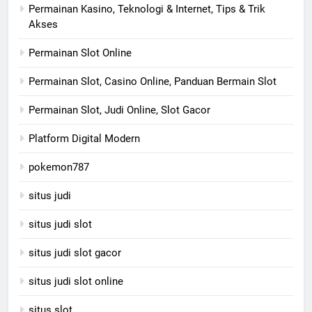
Permainan Kasino, Teknologi & Internet, Tips & Trik
Akses
Permainan Slot Online
Permainan Slot, Casino Online, Panduan Bermain Slot
Permainan Slot, Judi Online, Slot Gacor
Platform Digital Modern
pokemon787
situs judi
situs judi slot
situs judi slot gacor
situs judi slot online
situs slot