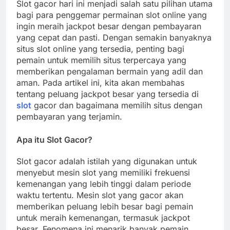
Slot gacor hari ini menjadi salah satu pilihan utama
bagi para penggemar permainan slot online yang
ingin meraih jackpot besar dengan pembayaran
yang cepat dan pasti. Dengan semakin banyaknya
situs slot online yang tersedia, penting bagi
pemain untuk memilih situs terpercaya yang
memberikan pengalaman bermain yang adil dan
aman. Pada artikel ini, kita akan membahas
tentang peluang jackpot besar yang tersedia di
slot
gacor dan bagaimana memilih situs dengan
pembayaran yang terjamin.
Apa itu Slot Gacor?
Slot gacor adalah istilah yang digunakan untuk
menyebut mesin slot yang memiliki frekuensi
kemenangan yang lebih tinggi dalam periode
waktu tertentu. Mesin slot yang gacor akan
memberikan peluang lebih besar bagi pemain
untuk meraih kemenangan, termasuk jackpot
besar. Fenomena ini menarik banyak pemain