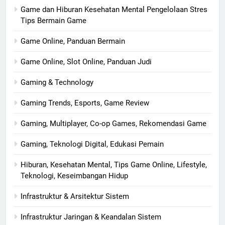
Game dan Hiburan Kesehatan Mental Pengelolaan Stres
Tips Bermain Game
Game Online, Panduan Bermain
Game Online, Slot Online, Panduan Judi
Gaming & Technology
Gaming Trends, Esports, Game Review
Gaming, Multiplayer, Co-op Games, Rekomendasi Game
Gaming, Teknologi Digital, Edukasi Pemain
Hiburan, Kesehatan Mental, Tips Game Online, Lifestyle,
Teknologi, Keseimbangan Hidup
Infrastruktur & Arsitektur Sistem
Infrastruktur Jaringan & Keandalan Sistem