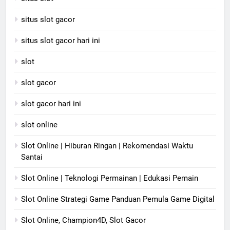
situs slot gacor
situs slot gacor hari ini
slot
slot gacor
slot gacor hari ini
slot online
Slot Online | Hiburan Ringan | Rekomendasi Waktu
Santai
Slot Online | Teknologi Permainan | Edukasi Pemain
Slot Online Strategi Game Panduan Pemula Game Digital
Slot Online, Champion4D, Slot Gacor