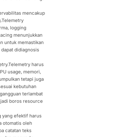
servabilitas mencakup
ng.Telemetry
rma, logging
tracing menunjukkan
kan untuk memastikan
 dapat didiagnosis
etry.Telemetry harus
 CPU usage, memori,
kumpulkan tetapi juga
sesuai kebutuhan
 gangguan terlambat
njadi boros resource
 yang efektif harus
a otomatis oleh
a catatan teks