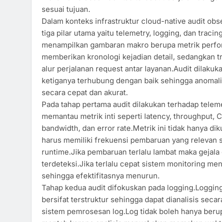
sesuai tujuan.
Dalam konteks infrastruktur cloud-native audit ob
tiga pilar utama yaitu telemetry, logging, dan traci
menampilkan gambaran makro berupa metrik perfo
memberikan kronologi kejadian detail, sedangkan 
alur perjalanan request antar layanan.Audit dilaku
ketiganya terhubung dengan baik sehingga anomali
secara cepat dan akurat.
Pada tahap pertama audit dilakukan terhadap telem
memantau metrik inti seperti latency, throughput,
bandwidth, dan error rate.Metrik ini tidak hanya di
harus memiliki frekuensi pembaruan yang relevan 
runtime.Jika pembaruan terlalu lambat maka gejala
terdeteksi.Jika terlalu cepat sistem monitoring me
sehingga efektifitasnya menurun.
Tahap kedua audit difokuskan pada logging.Logging
bersifat terstruktur sehingga dapat dianalisis secar
sistem pemrosesan log.Log tidak boleh hanya berup