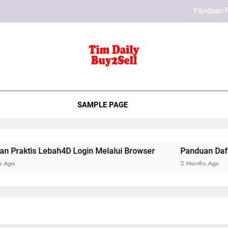
Panduan P
Panduan Daftar Edwinslot untuk Menjaga Data Pribadi
Panduan Daftar Lebah4D untuk Me
 Daily Buy2Sell
EDWINSLOT Link Alternatif dan Ca
E-Commerce Terpercaya Untuk Kebutuhan Bisnis Anda Di Tim Da
Panduan P
SAMPLE PAGE
Panduan Daftar Edwinslot untuk Menjaga Data Pribadi
Panduan Daftar Lebah4D untuk Me
ebah4D Login Melalui Browser
Panduan Daftar Edwinslo
2 Months Ago