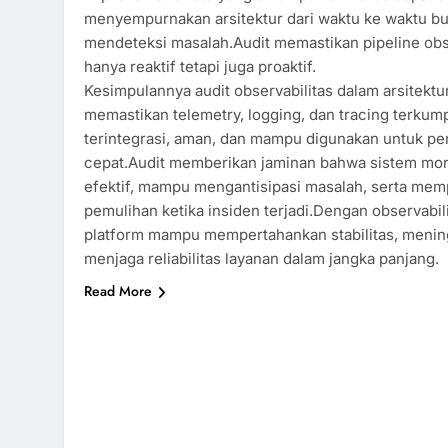
menyempurnakan arsitektur dari waktu ke waktu b
mendeteksi masalah.Audit memastikan pipeline obs
hanya reaktif tetapi juga proaktif.
Kesimpulannya audit observabilitas dalam arsitektu
memastikan telemetry, logging, dan tracing terkum
terintegrasi, aman, dan mampu digunakan untuk p
cepat.Audit memberikan jaminan bahwa sistem moni
efektif, mampu mengantisipasi masalah, serta me
pemulihan ketika insiden terjadi.Dengan observabil
platform mampu mempertahankan stabilitas, menin
menjaga reliabilitas layanan dalam jangka panjang.
Read More