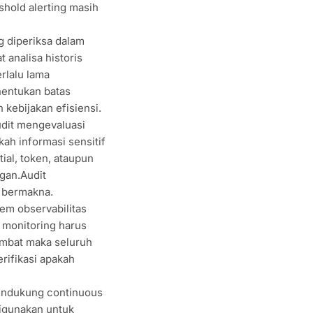
shold alerting masih
g diperiksa dalam
 analisa historis
erlalu lama
nentukan batas
 kebijakan efisiensi.
dit mengevaluasi
kah informasi sensitif
ial, token, ataupun
ngan.Audit
p bermakna.
em observabilitas
m monitoring harus
lambat maka seluruh
rifikasi apakah
mendukung continuous
igunakan untuk