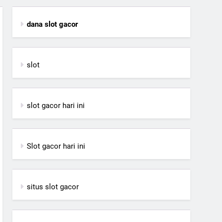
dana slot gacor
slot
slot gacor hari ini
Slot gacor hari ini
situs slot gacor