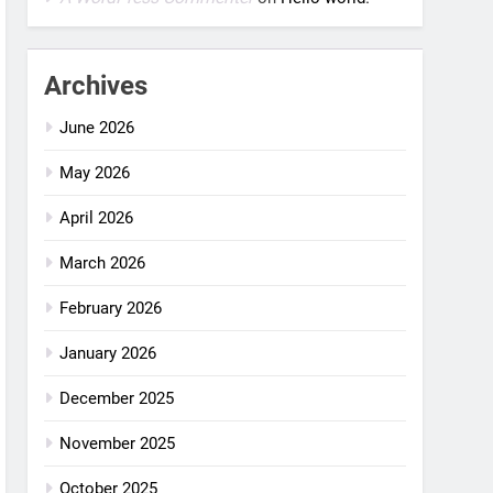
Archives
June 2026
May 2026
April 2026
March 2026
February 2026
January 2026
December 2025
November 2025
October 2025