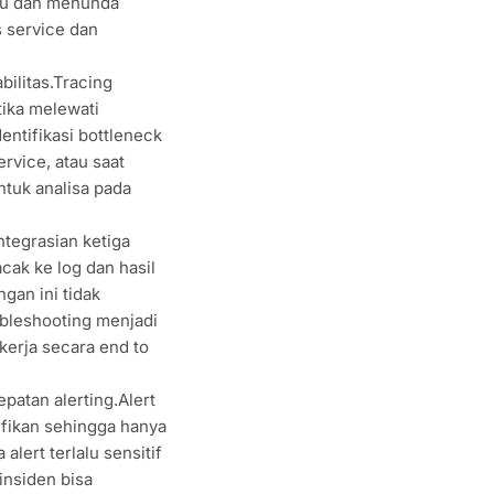
tu dan menunda
s service dan
bilitas.Tracing
ika melewati
entifikasi bottleneck
ervice, atau saat
ntuk analisa pada
ntegrasian ketiga
cak ke log dan hasil
gan ini tidak
ubleshooting menjadi
kerja secara end to
epatan alerting.Alert
fikan sehingga hanya
lert terlalu sensitif
 insiden bisa