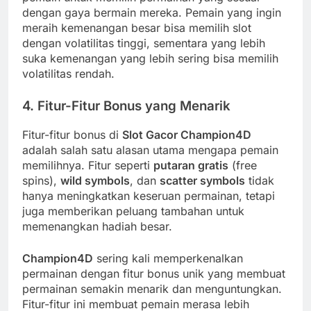
dengan gaya bermain mereka. Pemain yang ingin
meraih kemenangan besar bisa memilih slot
dengan volatilitas tinggi, sementara yang lebih
suka kemenangan yang lebih sering bisa memilih
volatilitas rendah.
4.
Fitur-Fitur Bonus yang Menarik
Fitur-fitur bonus di
Slot Gacor Champion4D
adalah salah satu alasan utama mengapa pemain
memilihnya. Fitur seperti
putaran gratis
(free
spins),
wild symbols
, dan
scatter symbols
tidak
hanya meningkatkan keseruan permainan, tetapi
juga memberikan peluang tambahan untuk
memenangkan hadiah besar.
Champion4D
sering kali memperkenalkan
permainan dengan fitur bonus unik yang membuat
permainan semakin menarik dan menguntungkan.
Fitur-fitur ini membuat pemain merasa lebih