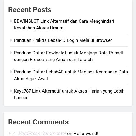
Recent Posts
EDWINSLOT Link Alternatif dan Cara Menghindari
Kesalahan Akses Umum
Panduan Praktis Lebah4D Login Melalui Browser
Panduan Daftar Edwinslot untuk Menjaga Data Pribadi
dengan Proses yang Aman dan Terarah
Panduan Daftar Lebah4D untuk Menjaga Keamanan Data
Akun Sejak Awal
Kaya787 Link Alternatif untuk Akses Harian yang Lebih
Lancar
Recent Comments
A WordPress Commenter
on
Hello world!