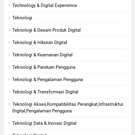
Technology & Digital Experience
Teknologi
Teknologi & Desain Produk Digital
Teknologi & Hiburan Digital
Teknologi & Keamanan Digital
Teknologi & Panduan Pengguna
Teknologi & Pengalaman Pengguna
Teknologi & Transformasi Digital
Teknologi Akses,Kompatibilitas Perangkat,Infrastruktur
Digital,Pengalaman Pengguna
Teknologi Data & Inovasi Digital