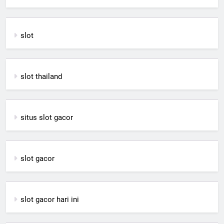
slot
slot thailand
situs slot gacor
slot gacor
slot gacor hari ini