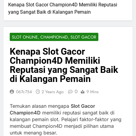
Kenapa Slot Gacor Champion4D Memiliki Reputasi
yang Sangat Baik di Kalangan Pemain
SLOT ONLINE, CHAMPION4D, SLOT GACOR
Kenapa Slot Gacor
Champion4D Memiliki
Reputasi yang Sangat Baik
di Kalangan Pemain
0
067c754
2 Years Ago
9 Mins
Temukan alasan mengapa
Slot Gacor
Champion4D
memiliki reputasi sangat baik di
kalangan pemain slot. Pelajari faktor-faktor yang
membuat Champion4D menjadi pilihan utama
untuk menang besar.