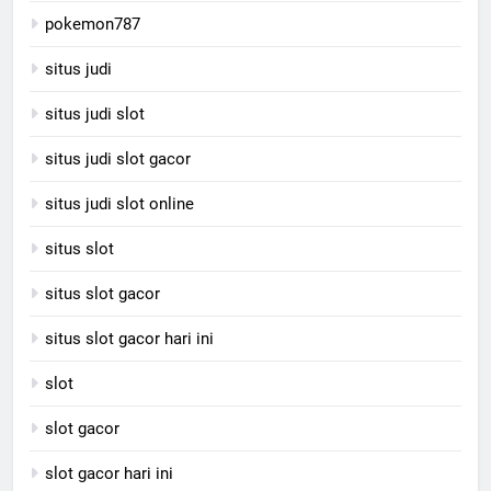
pokemon787
situs judi
situs judi slot
situs judi slot gacor
situs judi slot online
situs slot
situs slot gacor
situs slot gacor hari ini
slot
slot gacor
slot gacor hari ini