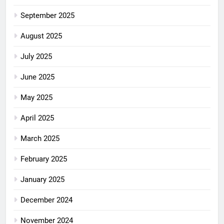
September 2025
August 2025
July 2025
June 2025
May 2025
April 2025
March 2025
February 2025
January 2025
December 2024
November 2024