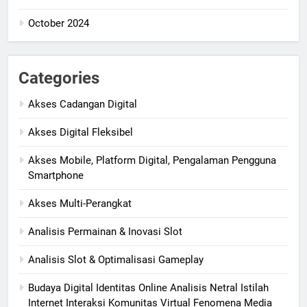
October 2024
Categories
Akses Cadangan Digital
Akses Digital Fleksibel
Akses Mobile, Platform Digital, Pengalaman Pengguna
Smartphone
Akses Multi-Perangkat
Analisis Permainan & Inovasi Slot
Analisis Slot & Optimalisasi Gameplay
Budaya Digital Identitas Online Analisis Netral Istilah
Internet Interaksi Komunitas Virtual Fenomena Media