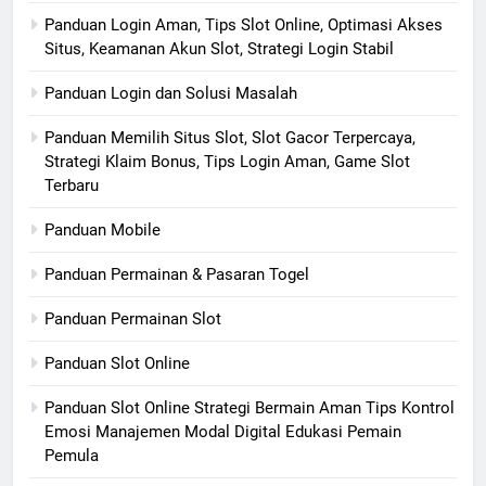
Panduan Login Aman, Tips Slot Online, Optimasi Akses
Situs, Keamanan Akun Slot, Strategi Login Stabil
Panduan Login dan Solusi Masalah
Panduan Memilih Situs Slot, Slot Gacor Terpercaya,
Strategi Klaim Bonus, Tips Login Aman, Game Slot
Terbaru
Panduan Mobile
Panduan Permainan & Pasaran Togel
Panduan Permainan Slot
Panduan Slot Online
Panduan Slot Online Strategi Bermain Aman Tips Kontrol
Emosi Manajemen Modal Digital Edukasi Pemain
Pemula