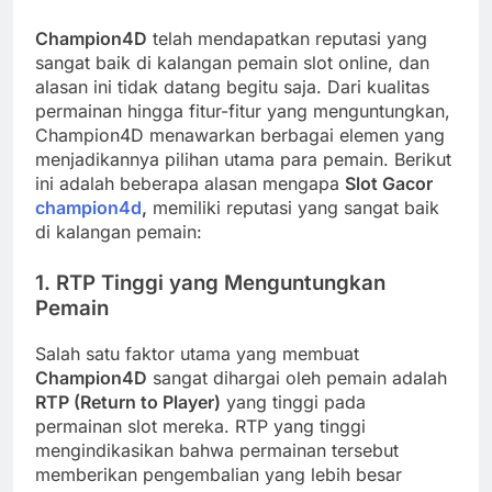
Champion4D
telah mendapatkan reputasi yang
sangat baik di kalangan pemain slot online, dan
alasan ini tidak datang begitu saja. Dari kualitas
permainan hingga fitur-fitur yang menguntungkan,
Champion4D menawarkan berbagai elemen yang
menjadikannya pilihan utama para pemain. Berikut
ini adalah beberapa alasan mengapa
Slot Gacor
champion4d
,
memiliki reputasi yang sangat baik
di kalangan pemain:
1.
RTP Tinggi yang Menguntungkan
Pemain
Salah satu faktor utama yang membuat
Champion4D
sangat dihargai oleh pemain adalah
RTP (Return to Player)
yang tinggi pada
permainan slot mereka. RTP yang tinggi
mengindikasikan bahwa permainan tersebut
memberikan pengembalian yang lebih besar