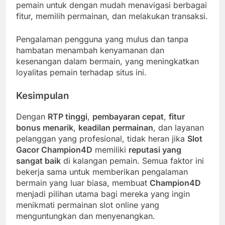
pemain untuk dengan mudah menavigasi berbagai
fitur, memilih permainan, dan melakukan transaksi.
Pengalaman pengguna yang mulus dan tanpa
hambatan menambah kenyamanan dan
kesenangan dalam bermain, yang meningkatkan
loyalitas pemain terhadap situs ini.
Kesimpulan
Dengan
RTP tinggi
,
pembayaran cepat
,
fitur
bonus menarik
,
keadilan permainan
, dan layanan
pelanggan yang profesional, tidak heran jika
Slot
Gacor Champion4D
memiliki
reputasi yang
sangat baik
di kalangan pemain. Semua faktor ini
bekerja sama untuk memberikan pengalaman
bermain yang luar biasa, membuat
Champion4D
menjadi pilihan utama bagi mereka yang ingin
menikmati permainan slot online yang
menguntungkan dan menyenangkan.