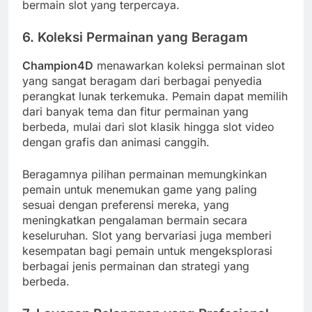
bermain slot yang terpercaya.
6.
Koleksi Permainan yang Beragam
Champion4D
menawarkan koleksi permainan slot
yang sangat beragam dari berbagai penyedia
perangkat lunak terkemuka. Pemain dapat memilih
dari banyak tema dan fitur permainan yang
berbeda, mulai dari slot klasik hingga slot video
dengan grafis dan animasi canggih.
Beragamnya pilihan permainan memungkinkan
pemain untuk menemukan game yang paling
sesuai dengan preferensi mereka, yang
meningkatkan pengalaman bermain secara
keseluruhan. Slot yang bervariasi juga memberi
kesempatan bagi pemain untuk mengeksplorasi
berbagai jenis permainan dan strategi yang
berbeda.