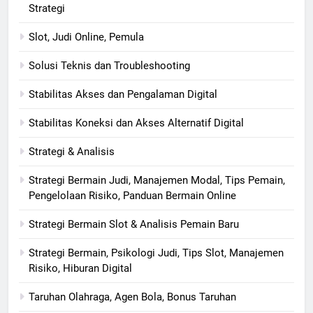
Strategi
Slot, Judi Online, Pemula
Solusi Teknis dan Troubleshooting
Stabilitas Akses dan Pengalaman Digital
Stabilitas Koneksi dan Akses Alternatif Digital
Strategi & Analisis
Strategi Bermain Judi, Manajemen Modal, Tips Pemain,
Pengelolaan Risiko, Panduan Bermain Online
Strategi Bermain Slot & Analisis Pemain Baru
Strategi Bermain, Psikologi Judi, Tips Slot, Manajemen
Risiko, Hiburan Digital
Taruhan Olahraga, Agen Bola, Bonus Taruhan