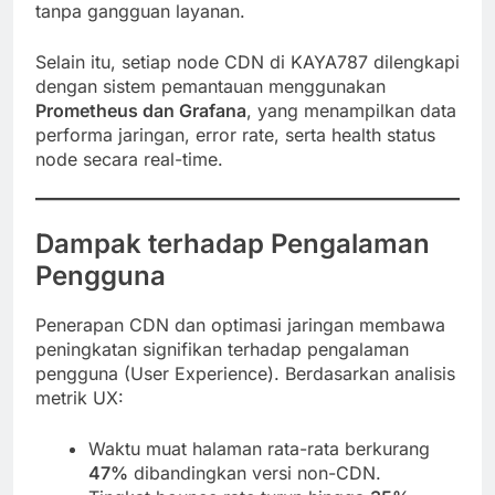
tanpa gangguan layanan.
Selain itu, setiap node CDN di KAYA787 dilengkapi
dengan sistem pemantauan menggunakan
Prometheus dan Grafana
, yang menampilkan data
performa jaringan, error rate, serta health status
node secara real-time.
Dampak terhadap Pengalaman
Pengguna
Penerapan CDN dan optimasi jaringan membawa
peningkatan signifikan terhadap pengalaman
pengguna (User Experience). Berdasarkan analisis
metrik UX:
Waktu muat halaman rata-rata berkurang
47%
dibandingkan versi non-CDN.