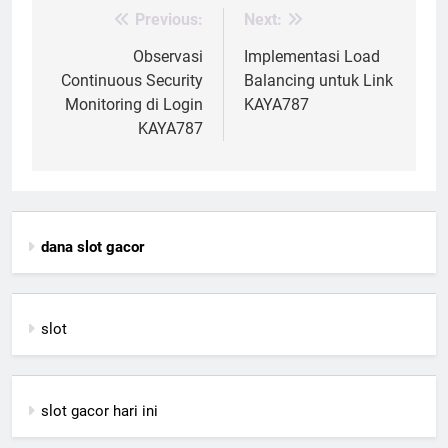
Previous:
Next:
Post
navigation
Observasi
Implementasi Load
Continuous Security
Balancing untuk Link
Monitoring di Login
KAYA787
KAYA787
dana slot gacor
slot
slot gacor hari ini