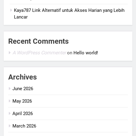
Kaya787 Link Alternatif untuk Akses Harian yang Lebih
Lancar
Recent Comments
A WordPress Commenter
on
Hello world!
Archives
June 2026
May 2026
April 2026
March 2026