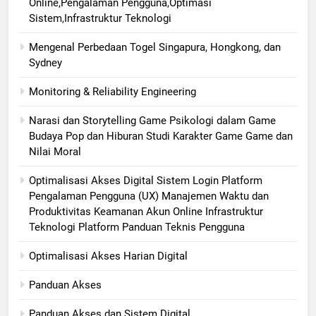
Online,Pengalaman Pengguna,Optimasi
Sistem,Infrastruktur Teknologi
Mengenal Perbedaan Togel Singapura, Hongkong, dan
Sydney
Monitoring & Reliability Engineering
Narasi dan Storytelling Game Psikologi dalam Game
Budaya Pop dan Hiburan Studi Karakter Game Game dan
Nilai Moral
Optimalisasi Akses Digital Sistem Login Platform
Pengalaman Pengguna (UX) Manajemen Waktu dan
Produktivitas Keamanan Akun Online Infrastruktur
Teknologi Platform Panduan Teknis Pengguna
Optimalisasi Akses Harian Digital
Panduan Akses
Panduan Akses dan Sistem Digital