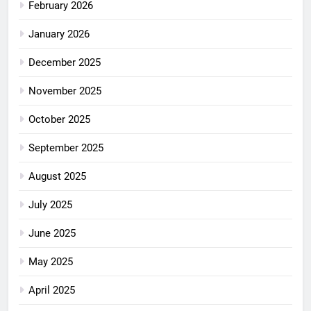
February 2026
January 2026
December 2025
November 2025
October 2025
September 2025
August 2025
July 2025
June 2025
May 2025
April 2025