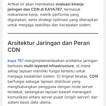
Artikel ini akan membahas
evaluasi kinerja
jaringan dan CDN di KAYA787
, termasuk
mekanisme kerja, metrik performa yang
digunakan, serta strategi optimasi yang diterapkan
untuk menjaga stabilitas dan kecepatan sistem.
Arsitektur Jaringan dan Peran
CDN
kaya 787
mengimplementasikan arsitektur jaringan
berbasis
multi-layered infrastructure
, di mana
setiap lapisan memiliki fungsi tertentu untuk
menjaga kestabilan sistem. Di tingkat teratas,
CDN
berfungsi sebagai lapisan distribusi yang
menghubungkan pengguna dengan node server
terdekat, sedangkan lapisan bawah menangani
komunikasi antara server pusat (origin server) dan
sistem basis data utama.