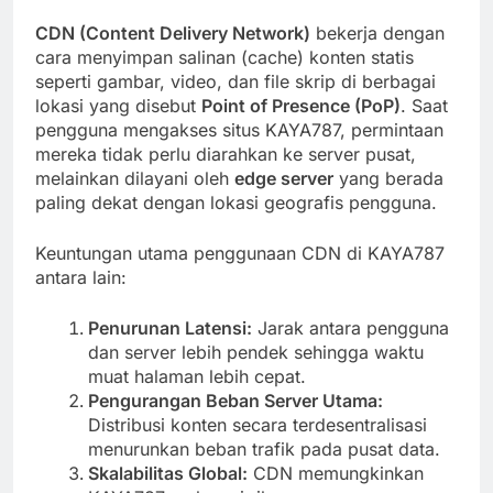
CDN (Content Delivery Network)
bekerja dengan
cara menyimpan salinan (cache) konten statis
seperti gambar, video, dan file skrip di berbagai
lokasi yang disebut
Point of Presence (PoP)
. Saat
pengguna mengakses situs KAYA787, permintaan
mereka tidak perlu diarahkan ke server pusat,
melainkan dilayani oleh
edge server
yang berada
paling dekat dengan lokasi geografis pengguna.
Keuntungan utama penggunaan CDN di KAYA787
antara lain:
Penurunan Latensi:
Jarak antara pengguna
dan server lebih pendek sehingga waktu
muat halaman lebih cepat.
Pengurangan Beban Server Utama:
Distribusi konten secara terdesentralisasi
menurunkan beban trafik pada pusat data.
Skalabilitas Global:
CDN memungkinkan