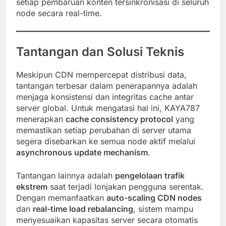
setiap pembaruan konten tersinkronisasi di seluruh
node secara real-time.
Tantangan dan Solusi Teknis
Meskipun CDN mempercepat distribusi data,
tantangan terbesar dalam penerapannya adalah
menjaga konsistensi dan integritas cache antar
server global. Untuk mengatasi hal ini, KAYA787
menerapkan
cache consistency protocol
yang
memastikan setiap perubahan di server utama
segera disebarkan ke semua node aktif melalui
asynchronous update mechanism
.
Tantangan lainnya adalah
pengelolaan trafik
ekstrem
saat terjadi lonjakan pengguna serentak.
Dengan memanfaatkan
auto-scaling CDN nodes
dan
real-time load rebalancing
, sistem mampu
menyesuaikan kapasitas server secara otomatis