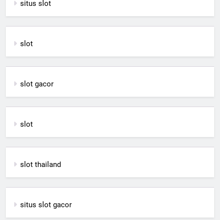
situs slot
slot
slot gacor
slot
slot thailand
situs slot gacor