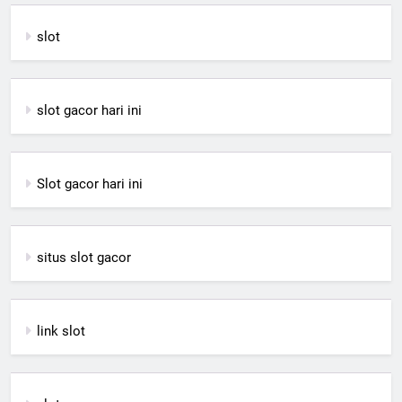
slot
slot gacor hari ini
Slot gacor hari ini
situs slot gacor
link slot