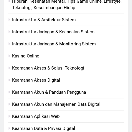
Hiburan, Kesehatan Mental, Tips Game Online, Lifestyle,
Teknologi, Keseimbangan Hidup
Infrastruktur & Arsitektur Sistem
Infrastruktur Jaringan & Keandalan Sistem
Infrastruktur Jaringan & Monitoring Sistem
Kasino Online
Keamanan Akses & Solusi Teknologi
Keamanan Akses Digital
Keamanan Akun & Panduan Pengguna
Keamanan Akun dan Manajemen Data Digital
Keamanan Aplikasi Web
Keamanan Data & Privasi Digital