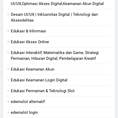
UI/UX,Optimasi Akses Digital,Keamanan Akun Digital
Desain UI/UX | Inklusivitas Digital | Teknologi dan
Aksesibilitas
Edukasi & Informasi
Edukasi Akses Online
Edukasi Interaktif, Matematika dan Game, Strategi
Permainan, Hiburan Digital, Pembelajaran Kreatif
Edukasi Keamanan Akun
Edukasi Keamanan Login Digital
Edukasi Permainan & Teknologi Slot
edwinslot alternatif
edwinslot login