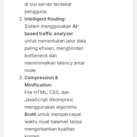
di sisi server terdekat
pengguna.
Intelligent Routing:
Sistem menggunakan
AI-
based traffic analyzer
untuk menentukan jalur data
paling efisien, menghindari
bottleneck dan
meminimalkan latency antar
node.
Compression &
Minification:
File HTML, CSS, dan
JavaScript dikompresi
menggunakan algoritma
Brotli
untuk mempercepat
waktu muat halaman tanpa
mengorbankan kualitas
konten.