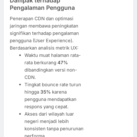
Dampak terhadap
Pengalaman Pengguna
Penerapan CDN dan optimasi
jaringan membawa peningkatan
signifikan terhadap pengalaman
pengguna (User Experience).
Berdasarkan analisis metrik UX:
Waktu muat halaman rata-
rata berkurang
47%
dibandingkan versi non-
CDN.
Tingkat bounce rate turun
hingga
35%
karena
pengguna mendapatkan
respons yang cepat.
Akses dari wilayah luar
negeri menjadi lebih
konsisten tanpa penurunan
performa.