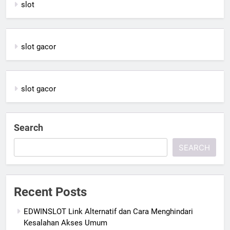
slot
slot gacor
slot gacor
Search
SEARCH
Recent Posts
EDWINSLOT Link Alternatif dan Cara Menghindari
Kesalahan Akses Umum