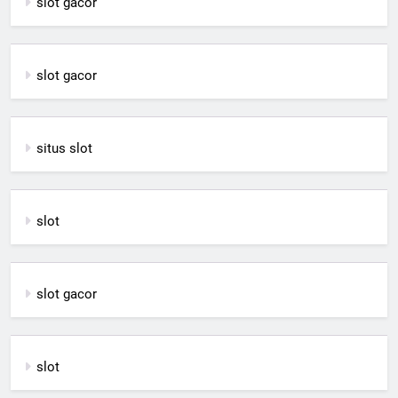
slot gacor
slot gacor
situs slot
slot
slot gacor
slot