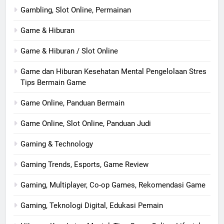
Gambling, Slot Online, Permainan
Game & Hiburan
Game & Hiburan / Slot Online
Game dan Hiburan Kesehatan Mental Pengelolaan Stres
Tips Bermain Game
Game Online, Panduan Bermain
Game Online, Slot Online, Panduan Judi
Gaming & Technology
Gaming Trends, Esports, Game Review
Gaming, Multiplayer, Co-op Games, Rekomendasi Game
Gaming, Teknologi Digital, Edukasi Pemain