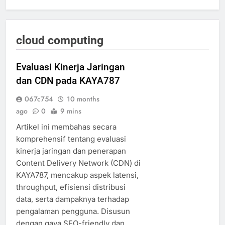
cloud computing
Evaluasi Kinerja Jaringan
dan CDN pada KAYA787
067c754
10 months
ago
0
9 mins
Artikel ini membahas secara
komprehensif tentang evaluasi
kinerja jaringan dan penerapan
Content Delivery Network (CDN) di
KAYA787, mencakup aspek latensi,
throughput, efisiensi distribusi
data, serta dampaknya terhadap
pengalaman pengguna. Disusun
dengan gaya SEO-friendly dan