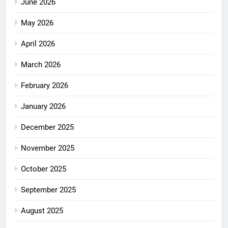
June 2026
May 2026
April 2026
March 2026
February 2026
January 2026
December 2025
November 2025
October 2025
September 2025
August 2025