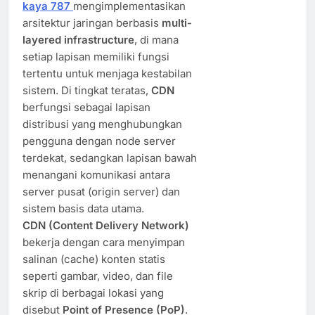
kaya 787
mengimplementasikan
arsitektur jaringan berbasis
multi-
layered infrastructure
, di mana
setiap lapisan memiliki fungsi
tertentu untuk menjaga kestabilan
sistem. Di tingkat teratas,
CDN
berfungsi sebagai lapisan
distribusi yang menghubungkan
pengguna dengan node server
terdekat, sedangkan lapisan bawah
menangani komunikasi antara
server pusat (origin server) dan
sistem basis data utama.
CDN (Content Delivery Network)
bekerja dengan cara menyimpan
salinan (cache) konten statis
seperti gambar, video, dan file
skrip di berbagai lokasi yang
disebut
Point of Presence (PoP)
.