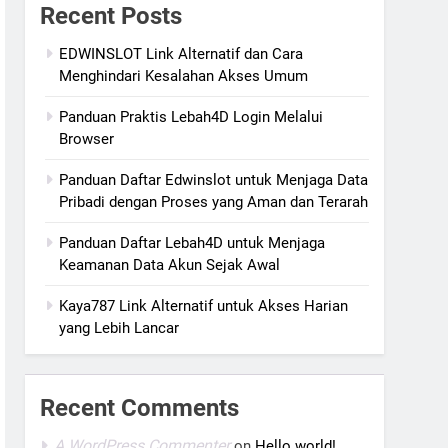
Recent Posts
EDWINSLOT Link Alternatif dan Cara
Menghindari Kesalahan Akses Umum
Panduan Praktis Lebah4D Login Melalui
Browser
Panduan Daftar Edwinslot untuk Menjaga Data
Pribadi dengan Proses yang Aman dan Terarah
Panduan Daftar Lebah4D untuk Menjaga
Keamanan Data Akun Sejak Awal
Kaya787 Link Alternatif untuk Akses Harian
yang Lebih Lancar
Recent Comments
A WordPress Commenter
on
Hello world!