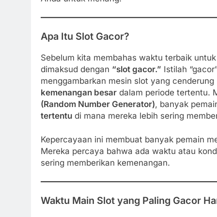
Apa Itu Slot Gacor?
Sebelum kita membahas waktu terbaik untuk b
dimaksud dengan
“slot gacor.”
Istilah “gaco
menggambarkan mesin slot yang cenderun
kemenangan besar
dalam periode tertentu.
(Random Number Generator)
, banyak pemai
tertentu
di mana mereka lebih sering member
Kepercayaan ini membuat banyak pemain men
Mereka percaya bahwa ada waktu atau kondis
sering memberikan kemenangan.
Waktu Main Slot yang Paling Gacor Har