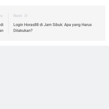
s:
Next:
di
Login Horas88 di Jam Sibuk: Apa yang Harus
an
Dilakukan?