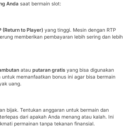
ng Anda
saat bermain slot:
 (Return to Player)
yang tinggi. Mesin dengan RTP
derung memberikan pembayaran lebih sering dan lebih
ambutan
atau
putaran gratis
yang bisa digunakan
n untuk memanfaatkan bonus ini agar bisa bermain
yak uang.
n bijak. Tentukan anggaran untuk bermain dan
 terlepas dari apakah Anda menang atau kalah. Ini
mati permainan tanpa tekanan finansial.