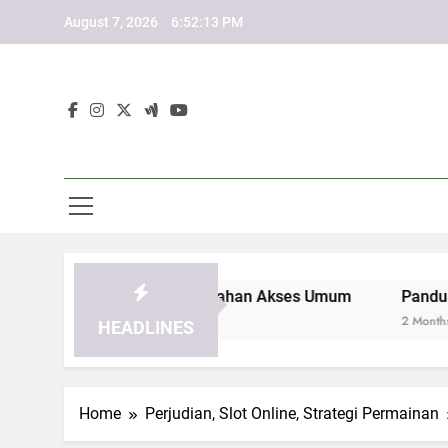
Skip
August 7, 2026
6:52:14 PM
to
content
Tim
Platform 
ra Menghindari Kesalahan Akses Umum
Panduan Praktis
2 Months Ago
HEADLINES
Home
Perjudian, Slot Online, Strategi Permainan