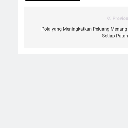
Previou
Post
navigation
Pola yang Meningkatkan Peluang Menang 
Setiap Putar