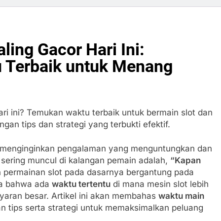
ling Gacor Hari Ini:
 Terbaik untuk Menang
ari ini? Temukan waktu terbaik untuk bermain slot dan
 tips dan strategi yang terbukti efektif.
 menginginkan pengalaman yang menguntungkan dan
sering muncul di kalangan pemain adalah,
“Kapan
 permainan slot pada dasarnya bergantung pada
ya bahwa ada
waktu tertentu
di mana mesin slot lebih
aran besar. Artikel ini akan membahas
waktu main
 tips serta strategi untuk memaksimalkan peluang