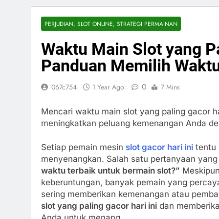
PERJUDIAN, SLOT ONLINE, STRATEGI PERMAINAN
Waktu Main Slot yang Pa
Panduan Memilih Waktu
0
067c754
1 Year Ago
7 Mins
Mencari waktu main slot yang paling gacor h
meningkatkan peluang kemenangan Anda dengan
Setiap pemain mesin
slot gacor hari ini
tentu
menyenangkan. Salah satu pertanyaan yang 
waktu terbaik untuk bermain slot?”
Meskipun
keberuntungan, banyak pemain yang perca
sering memberikan kemenangan atau pembay
slot yang paling gacor hari ini
dan memberikan
Anda untuk menang.