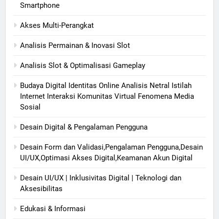
Smartphone
Akses Multi-Perangkat
Analisis Permainan & Inovasi Slot
Analisis Slot & Optimalisasi Gameplay
Budaya Digital Identitas Online Analisis Netral Istilah
Internet Interaksi Komunitas Virtual Fenomena Media
Sosial
Desain Digital & Pengalaman Pengguna
Desain Form dan Validasi,Pengalaman Pengguna,Desain
UI/UX,Optimasi Akses Digital,Keamanan Akun Digital
Desain UI/UX | Inklusivitas Digital | Teknologi dan
Aksesibilitas
Edukasi & Informasi