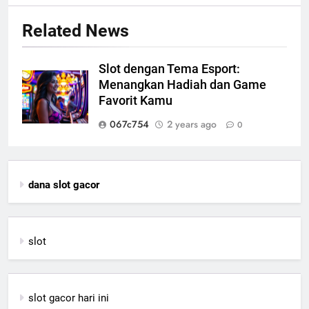
Related News
Slot dengan Tema Esport:
Menangkan Hadiah dan Game
Favorit Kamu
067c754
2 years ago
0
dana slot gacor
slot
slot gacor hari ini