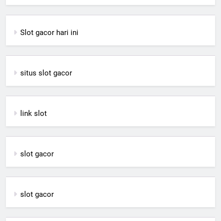
Slot gacor hari ini
situs slot gacor
link slot
slot gacor
slot gacor