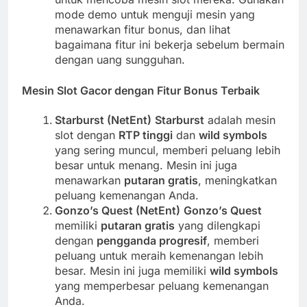
mode demo untuk menguji mesin yang
menawarkan fitur bonus, dan lihat
bagaimana fitur ini bekerja sebelum bermain
dengan uang sungguhan.
Mesin Slot Gacor dengan Fitur Bonus Terbaik
Starburst (NetEnt)
Starburst
adalah mesin
slot dengan
RTP tinggi
dan
wild symbols
yang sering muncul, memberi peluang lebih
besar untuk menang. Mesin ini juga
menawarkan
putaran gratis
, meningkatkan
peluang kemenangan Anda.
Gonzo’s Quest (NetEnt)
Gonzo’s Quest
memiliki
putaran gratis
yang dilengkapi
dengan
pengganda progresif
, memberi
peluang untuk meraih kemenangan lebih
besar. Mesin ini juga memiliki
wild symbols
yang memperbesar peluang kemenangan
Anda.