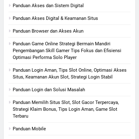
Panduan Akses dan Sistem Digital
Panduan Akses Digital & Keamanan Situs
Panduan Browser dan Akses Akun
Panduan Game Online Strategi Bermain Mandiri
Pengembangan Skill Gamer Tips Fokus dan Efisiensi
Optimasi Performa Solo Player
Panduan Login Aman, Tips Slot Online, Optimasi Akses
Situs, Keamanan Akun Slot, Strategi Login Stabil
Panduan Login dan Solusi Masalah
Panduan Memilih Situs Slot, Slot Gacor Terpercaya,
Strategi Klaim Bonus, Tips Login Aman, Game Slot
Terbaru
Panduan Mobile