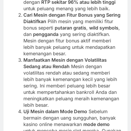
dengan
RTP sekitar 96% atau lebih tinggi
untuk peluang menang yang lebih baik.
Cari Mesin dengan Fitur Bonus yang Sering
Diaktifkan
Pilih mesin yang memiliki fitur
bonus seperti
putaran gratis
,
wild symbols
,
dan
pengganda
yang sering diaktifkan.
Mesin dengan fitur bonus aktif memberi
lebih banyak peluang untuk mendapatkan
kemenangan besar.
Manfaatkan Mesin dengan Volatilitas
Sedang atau Rendah
Mesin dengan
volatilitas rendah atau sedang memberi
lebih banyak kemenangan kecil yang lebih
sering. Ini memberi peluang lebih besar
untuk mempertahankan bankroll Anda dan
meningkatkan peluang meraih kemenangan
lebih besar.
Uji Mesin dalam Mode Demo
Sebelum
bermain dengan uang sungguhan, banyak
kasino online menawarkan
mode demo
untuk mencoba mesin slot mereka. Gunakan