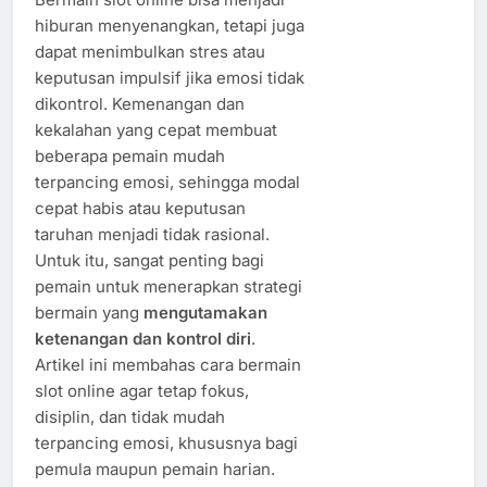
hiburan menyenangkan, tetapi juga
dapat menimbulkan stres atau
keputusan impulsif jika emosi tidak
dikontrol. Kemenangan dan
kekalahan yang cepat membuat
beberapa pemain mudah
terpancing emosi, sehingga modal
cepat habis atau keputusan
taruhan menjadi tidak rasional.
Untuk itu, sangat penting bagi
pemain untuk menerapkan strategi
bermain yang
mengutamakan
ketenangan dan kontrol diri
.
Artikel ini membahas cara bermain
slot online agar tetap fokus,
disiplin, dan tidak mudah
terpancing emosi, khususnya bagi
pemula maupun pemain harian.