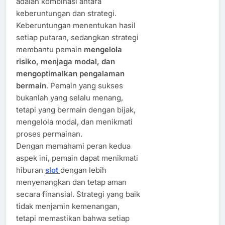
adalah kombinasi antara
keberuntungan dan strategi.
Keberuntungan menentukan hasil
setiap putaran, sedangkan strategi
membantu pemain
mengelola
risiko, menjaga modal, dan
mengoptimalkan pengalaman
bermain
. Pemain yang sukses
bukanlah yang selalu menang,
tetapi yang bermain dengan bijak,
mengelola modal, dan menikmati
proses permainan.
Dengan memahami peran kedua
aspek ini, pemain dapat menikmati
hiburan
slot
dengan lebih
menyenangkan dan tetap aman
secara finansial. Strategi yang baik
tidak menjamin kemenangan,
tetapi memastikan bahwa setiap