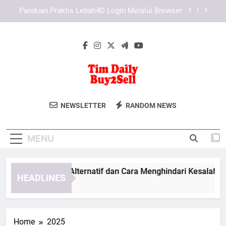
Skip
Panduan Daftar Edwinslot untuk Menjaga Data
to
Pribadi dengan Proses yang Aman dan Terarah
content
Panduan Daftar Lebah4D untuk Menjaga
Keamanan Data Akun Sejak Awal
EDWINSLOT Link Alternatif dan Cara Menghindari
Kesalahan Akses Umum
Panduan Praktis Lebah4D Login Melalui Browser
Tim Daily
Platform E-Commerce Terpercaya Untuk
Panduan Daftar Edwinslot untuk Menjaga Data
NEWSLETTER
RANDOM NEWS
Pribadi dengan Proses yang Aman dan Terarah
Buy2Sell
Kebutuhan Bisnis Anda Di Tim Daily
Panduan Daftar Lebah4D untuk Menjaga
Buy2Sell. Solusi Belanja Online Yang
Keamanan Data Akun Sejak Awal
MENU
Mudah Dan Aman.
WINSLOT Link Alternatif dan Cara Menghindari Kesalahan A
HEADLINES
onth Ago
Home
2025