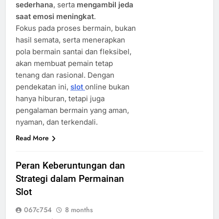
sederhana
, serta
mengambil jeda
saat emosi meningkat
.
Fokus pada proses bermain, bukan
hasil semata, serta menerapkan
pola bermain santai dan fleksibel,
akan membuat pemain tetap
tenang dan rasional. Dengan
pendekatan ini,
slot
online bukan
hanya hiburan, tetapi juga
pengalaman bermain yang aman,
nyaman, dan terkendali.
Read More
Peran Keberuntungan dan
Strategi dalam Permainan
Slot
067c754
8 months