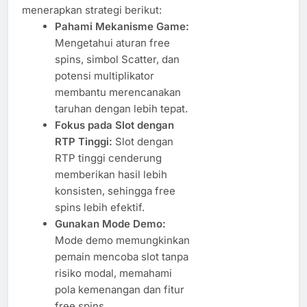
menerapkan strategi berikut:
Pahami Mekanisme Game:
Mengetahui aturan free
spins, simbol Scatter, dan
potensi multiplikator
membantu merencanakan
taruhan dengan lebih tepat.
Fokus pada Slot dengan
RTP Tinggi:
Slot dengan
RTP tinggi cenderung
memberikan hasil lebih
konsisten, sehingga free
spins lebih efektif.
Gunakan Mode Demo:
Mode demo memungkinkan
pemain mencoba slot tanpa
risiko modal, memahami
pola kemenangan dan fitur
free spins.