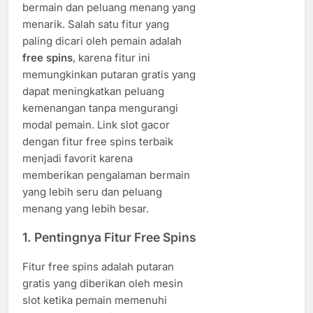
bermain dan peluang menang yang
menarik. Salah satu fitur yang
paling dicari oleh pemain adalah
free spins
, karena fitur ini
memungkinkan putaran gratis yang
dapat meningkatkan peluang
kemenangan tanpa mengurangi
modal pemain. Link slot gacor
dengan fitur free spins terbaik
menjadi favorit karena
memberikan pengalaman bermain
yang lebih seru dan peluang
menang yang lebih besar.
1. Pentingnya Fitur Free Spins
Fitur free spins adalah putaran
gratis yang diberikan oleh mesin
slot ketika pemain memenuhi