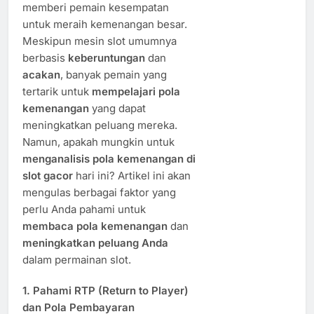
memberi pemain kesempatan
untuk meraih kemenangan besar.
Meskipun mesin slot umumnya
berbasis
keberuntungan
dan
acakan
, banyak pemain yang
tertarik untuk
mempelajari pola
kemenangan
yang dapat
meningkatkan peluang mereka.
Namun, apakah mungkin untuk
menganalisis pola kemenangan di
slot gacor
hari ini? Artikel ini akan
mengulas berbagai faktor yang
perlu Anda pahami untuk
membaca pola kemenangan
dan
meningkatkan peluang Anda
dalam permainan slot.
1.
Pahami RTP (Return to Player)
dan Pola Pembayaran