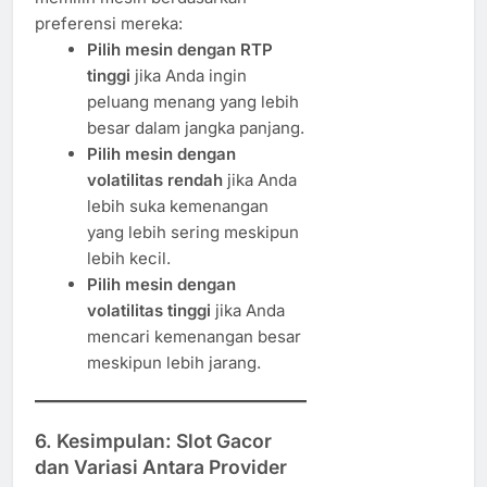
preferensi mereka:
Pilih mesin dengan RTP
tinggi
jika Anda ingin
peluang menang yang lebih
besar dalam jangka panjang.
Pilih mesin dengan
volatilitas rendah
jika Anda
lebih suka kemenangan
yang lebih sering meskipun
lebih kecil.
Pilih mesin dengan
volatilitas tinggi
jika Anda
mencari kemenangan besar
meskipun lebih jarang.
6.
Kesimpulan: Slot Gacor
dan Variasi Antara Provider