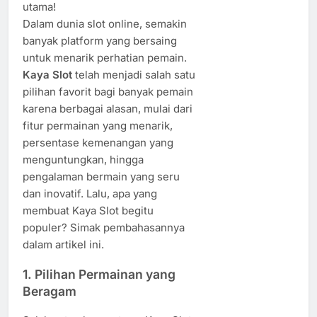
utama!
Dalam dunia slot online, semakin
banyak platform yang bersaing
untuk menarik perhatian pemain.
Kaya Slot
telah menjadi salah satu
pilihan favorit bagi banyak pemain
karena berbagai alasan, mulai dari
fitur permainan yang menarik,
persentase kemenangan yang
menguntungkan, hingga
pengalaman bermain yang seru
dan inovatif. Lalu, apa yang
membuat Kaya Slot begitu
populer? Simak pembahasannya
dalam artikel ini.
1.
Pilihan Permainan yang
Beragam