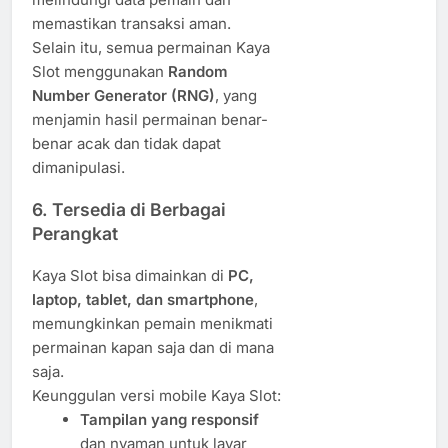
memastikan transaksi aman.
Selain itu, semua permainan Kaya
Slot menggunakan
Random
Number Generator (RNG)
, yang
menjamin hasil permainan benar-
benar acak dan tidak dapat
dimanipulasi.
6.
Tersedia di Berbagai
Perangkat
Kaya Slot bisa dimainkan di
PC,
laptop, tablet, dan smartphone
,
memungkinkan pemain menikmati
permainan kapan saja dan di mana
saja.
Keunggulan versi mobile Kaya Slot:
Tampilan yang responsif
dan nyaman untuk layar