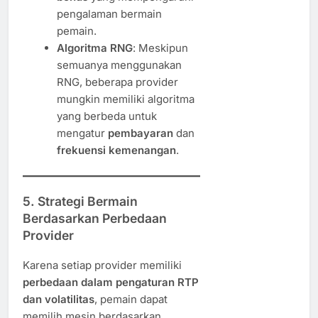
pengalaman bermain
pemain.
Algoritma RNG
: Meskipun
semuanya menggunakan
RNG, beberapa provider
mungkin memiliki algoritma
yang berbeda untuk
mengatur
pembayaran
dan
frekuensi kemenangan
.
5.
Strategi Bermain
Berdasarkan Perbedaan
Provider
Karena setiap provider memiliki
perbedaan dalam pengaturan RTP
dan volatilitas
, pemain dapat
memilih mesin berdasarkan