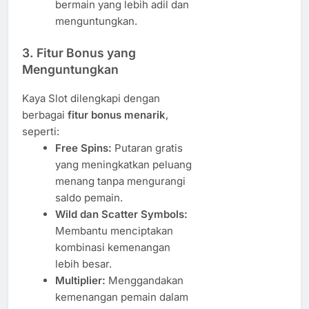
bermain yang lebih adil dan
menguntungkan.
3.
Fitur Bonus yang
Menguntungkan
Kaya Slot dilengkapi dengan
berbagai
fitur bonus menarik
,
seperti:
Free Spins:
Putaran gratis
yang meningkatkan peluang
menang tanpa mengurangi
saldo pemain.
Wild dan Scatter Symbols:
Membantu menciptakan
kombinasi kemenangan
lebih besar.
Multiplier:
Menggandakan
kemenangan pemain dalam