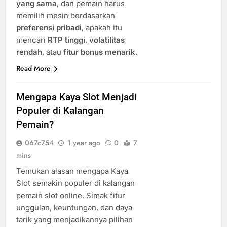
yang sama
, dan pemain harus
memilih mesin berdasarkan
preferensi pribadi
, apakah itu
mencari
RTP tinggi
,
volatilitas
rendah
, atau
fitur bonus menarik
.
Read More
Mengapa Kaya Slot Menjadi
Populer di Kalangan
Pemain?
067c754
1 year ago
0
7
mins
Temukan alasan mengapa Kaya
Slot semakin populer di kalangan
pemain slot online. Simak fitur
unggulan, keuntungan, dan daya
tarik yang menjadikannya pilihan