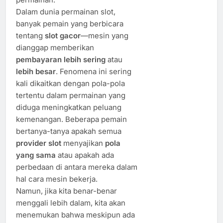
Dalam dunia permainan slot,
banyak pemain yang berbicara
tentang
slot gacor
—mesin yang
dianggap memberikan
pembayaran lebih sering
atau
lebih besar
. Fenomena ini sering
kali dikaitkan dengan pola-pola
tertentu dalam permainan yang
diduga meningkatkan peluang
kemenangan. Beberapa pemain
bertanya-tanya apakah semua
provider slot
menyajikan
pola
yang sama
atau apakah ada
perbedaan di antara mereka dalam
hal cara mesin bekerja.
Namun, jika kita benar-benar
menggali lebih dalam, kita akan
menemukan bahwa meskipun ada