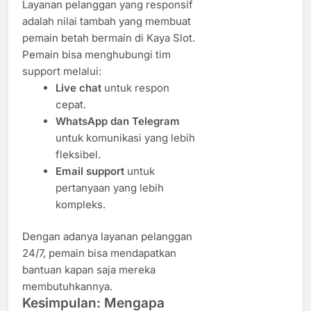
Layanan pelanggan yang responsif
adalah nilai tambah yang membuat
pemain betah bermain di Kaya Slot.
Pemain bisa menghubungi tim
support melalui:
Live chat
untuk respon
cepat.
WhatsApp dan Telegram
untuk komunikasi yang lebih
fleksibel.
Email support
untuk
pertanyaan yang lebih
kompleks.
Dengan adanya layanan pelanggan
24/7, pemain bisa mendapatkan
bantuan kapan saja mereka
membutuhkannya.
Kesimpulan: Mengapa