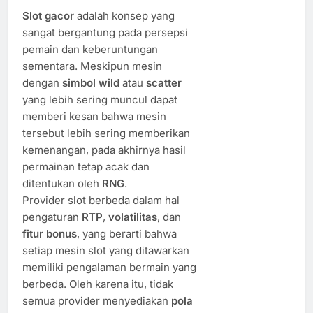
Slot gacor
adalah konsep yang
sangat bergantung pada persepsi
pemain dan keberuntungan
sementara. Meskipun mesin
dengan
simbol wild
atau
scatter
yang lebih sering muncul dapat
memberi kesan bahwa mesin
tersebut lebih sering memberikan
kemenangan, pada akhirnya hasil
permainan tetap acak dan
ditentukan oleh
RNG
.
Provider slot berbeda dalam hal
pengaturan
RTP
,
volatilitas
, dan
fitur bonus
, yang berarti bahwa
setiap mesin slot yang ditawarkan
memiliki pengalaman bermain yang
berbeda. Oleh karena itu, tidak
semua provider menyediakan
pola