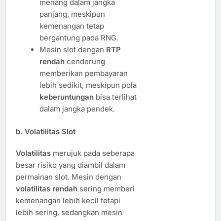
menang dalam jangka
panjang, meskipun
kemenangan tetap
bergantung pada RNG.
Mesin slot dengan
RTP
rendah
cenderung
memberikan pembayaran
lebih sedikit, meskipun pola
keberuntungan
bisa terlihat
dalam jangka pendek.
b. Volatilitas Slot
Volatilitas
merujuk pada seberapa
besar risiko yang diambil dalam
permainan slot. Mesin dengan
volatilitas rendah
sering memberi
kemenangan lebih kecil tetapi
lebih sering, sedangkan mesin