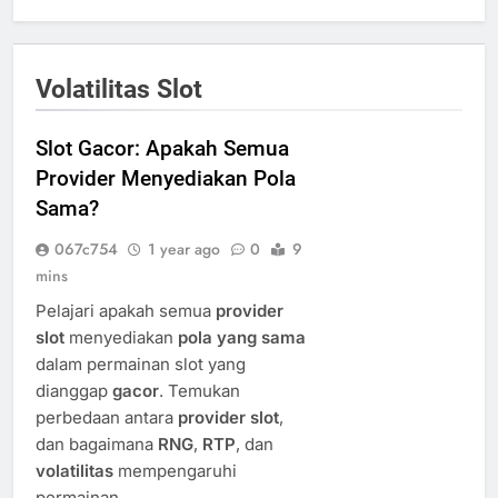
Volatilitas Slot
Slot Gacor: Apakah Semua
Provider Menyediakan Pola
Sama?
067c754
1 year ago
0
9
mins
Pelajari apakah semua
provider
slot
menyediakan
pola yang sama
dalam permainan slot yang
dianggap
gacor
. Temukan
perbedaan antara
provider slot
,
dan bagaimana
RNG
,
RTP
, dan
volatilitas
mempengaruhi
permainan.