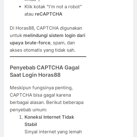
Klik kotak “I’m not a robot”
atau
reCAPTCHA
Di Horas88, CAPTCHA digunakan
untuk
melindungi sistem login dari
upaya brute-force
, spam, dan
akses otomatis yang tidak sah.
Penyebab CAPTCHA Gagal
Saat Login Horas88
Meskipun fungsinya penting,
CAPTCHA bisa gagal karena
berbagai alasan. Berikut beberapa
penyebab umum:
Koneksi Internet Tidak
Stabil
Sinyal internet yang lemah