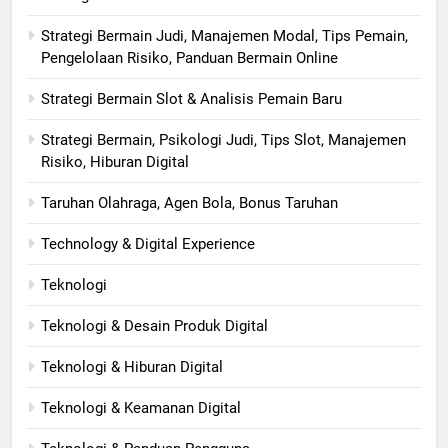
Strategi Bermain Judi, Manajemen Modal, Tips Pemain,
Pengelolaan Risiko, Panduan Bermain Online
Strategi Bermain Slot & Analisis Pemain Baru
Strategi Bermain, Psikologi Judi, Tips Slot, Manajemen
Risiko, Hiburan Digital
Taruhan Olahraga, Agen Bola, Bonus Taruhan
Technology & Digital Experience
Teknologi
Teknologi & Desain Produk Digital
Teknologi & Hiburan Digital
Teknologi & Keamanan Digital