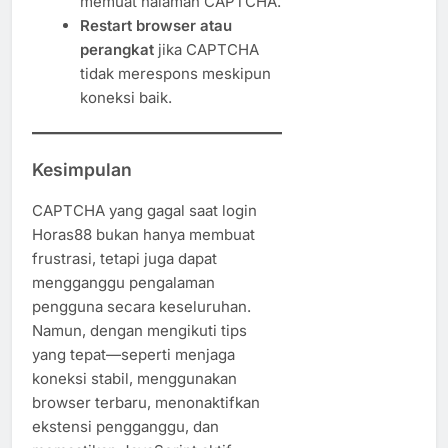
memuat halaman CAPTCHA.
Restart browser atau
perangkat
jika CAPTCHA
tidak merespons meskipun
koneksi baik.
Kesimpulan
CAPTCHA yang gagal saat login
Horas88 bukan hanya membuat
frustrasi, tetapi juga dapat
mengganggu pengalaman
pengguna secara keseluruhan.
Namun, dengan mengikuti tips
yang tepat—seperti menjaga
koneksi stabil, menggunakan
browser terbaru, menonaktifkan
ekstensi pengganggu, dan