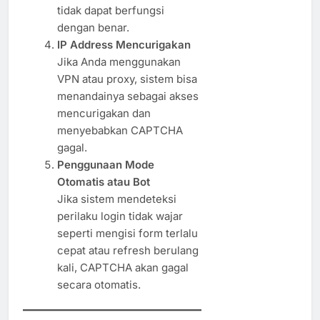
tidak dapat berfungsi
dengan benar.
IP Address Mencurigakan
Jika Anda menggunakan
VPN atau proxy, sistem bisa
menandainya sebagai akses
mencurigakan dan
menyebabkan CAPTCHA
gagal.
Penggunaan Mode
Otomatis atau Bot
Jika sistem mendeteksi
perilaku login tidak wajar
seperti mengisi form terlalu
cepat atau refresh berulang
kali, CAPTCHA akan gagal
secara otomatis.