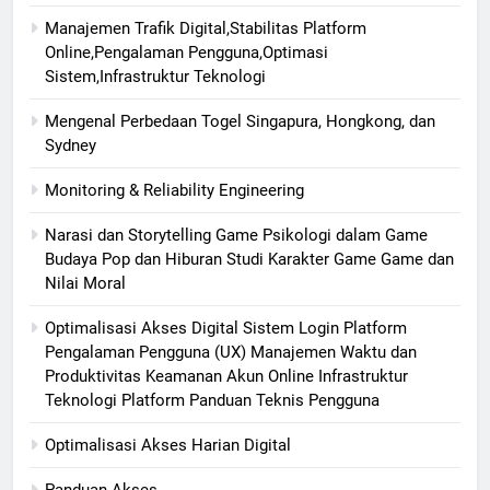
Manajemen Trafik Digital,Stabilitas Platform
Online,Pengalaman Pengguna,Optimasi
Sistem,Infrastruktur Teknologi
Mengenal Perbedaan Togel Singapura, Hongkong, dan
Sydney
Monitoring & Reliability Engineering
Narasi dan Storytelling Game Psikologi dalam Game
Budaya Pop dan Hiburan Studi Karakter Game Game dan
Nilai Moral
Optimalisasi Akses Digital Sistem Login Platform
Pengalaman Pengguna (UX) Manajemen Waktu dan
Produktivitas Keamanan Akun Online Infrastruktur
Teknologi Platform Panduan Teknis Pengguna
Optimalisasi Akses Harian Digital