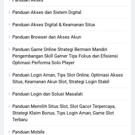
Panduan Akses
Panduan Akses dan Sistem Digital
Panduan Akses Digital & Keamanan Situs
Panduan Browser dan Akses Akun
Panduan Game Online Strategi Bermain Mandiri
Pengembangan Skill Gamer Tips Fokus dan Efisiensi
Optimasi Performa Solo Player
Panduan Login Aman, Tips Slot Online, Optimasi Akses
Situs, Keamanan Akun Slot, Strategi Login Stabil
Panduan Login dan Solusi Masalah
Panduan Memilih Situs Slot, Slot Gacor Terpercaya,
Strategi Klaim Bonus, Tips Login Aman, Game Slot
Terbaru
Panduan Mobile