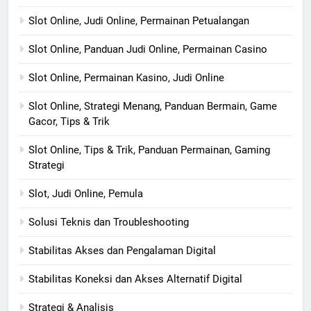
Slot Online, Judi Online, Permainan Petualangan
Slot Online, Panduan Judi Online, Permainan Casino
Slot Online, Permainan Kasino, Judi Online
Slot Online, Strategi Menang, Panduan Bermain, Game
Gacor, Tips & Trik
Slot Online, Tips & Trik, Panduan Permainan, Gaming
Strategi
Slot, Judi Online, Pemula
Solusi Teknis dan Troubleshooting
Stabilitas Akses dan Pengalaman Digital
Stabilitas Koneksi dan Akses Alternatif Digital
Strategi & Analisis