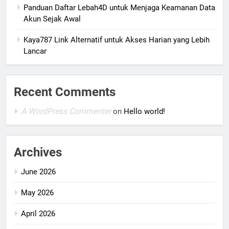
Panduan Daftar Lebah4D untuk Menjaga Keamanan Data
Akun Sejak Awal
Kaya787 Link Alternatif untuk Akses Harian yang Lebih
Lancar
Recent Comments
A WordPress Commenter
on
Hello world!
Archives
June 2026
May 2026
April 2026