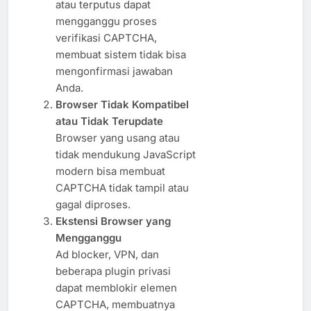
atau terputus dapat
mengganggu proses
verifikasi CAPTCHA,
membuat sistem tidak bisa
mengonfirmasi jawaban
Anda.
Browser Tidak Kompatibel
atau Tidak Terupdate
Browser yang usang atau
tidak mendukung JavaScript
modern bisa membuat
CAPTCHA tidak tampil atau
gagal diproses.
Ekstensi Browser yang
Mengganggu
Ad blocker, VPN, dan
beberapa plugin privasi
dapat memblokir elemen
CAPTCHA, membuatnya