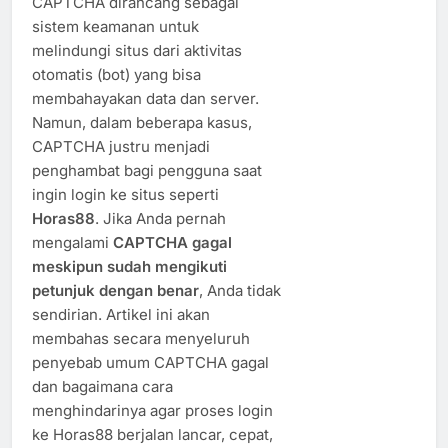
CAPTCHA dirancang sebagai
sistem keamanan untuk
melindungi situs dari aktivitas
otomatis (bot) yang bisa
membahayakan data dan server.
Namun, dalam beberapa kasus,
CAPTCHA justru menjadi
penghambat bagi pengguna saat
ingin login ke situs seperti
Horas88
. Jika Anda pernah
mengalami
CAPTCHA gagal
meskipun sudah mengikuti
petunjuk dengan benar
, Anda tidak
sendirian. Artikel ini akan
membahas secara menyeluruh
penyebab umum CAPTCHA gagal
dan bagaimana cara
menghindarinya agar proses login
ke Horas88 berjalan lancar, cepat,