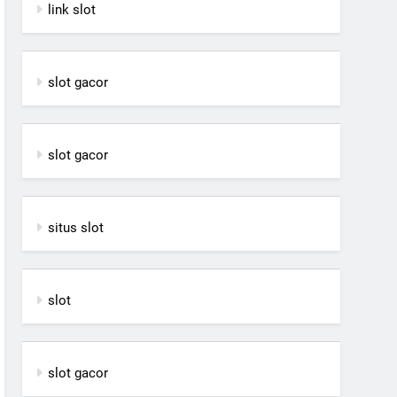
link slot
slot gacor
slot gacor
situs slot
slot
slot gacor