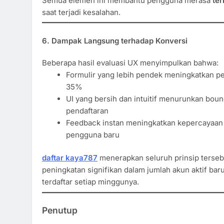
Semua elemen ini membantu pengguna merasa
ter
saat terjadi kesalahan.
6.
Dampak Langsung terhadap Konversi
Beberapa hasil evaluasi UX menyimpulkan bahwa:
Formulir yang lebih pendek meningkatkan p
35%
UI yang bersih dan intuitif menurunkan bou
pendaftaran
Feedback instan meningkatkan kepercayaa
pengguna baru
daftar kaya787
menerapkan seluruh prinsip terseb
peningkatan signifikan dalam jumlah akun aktif bar
terdaftar setiap minggunya.
Penutup