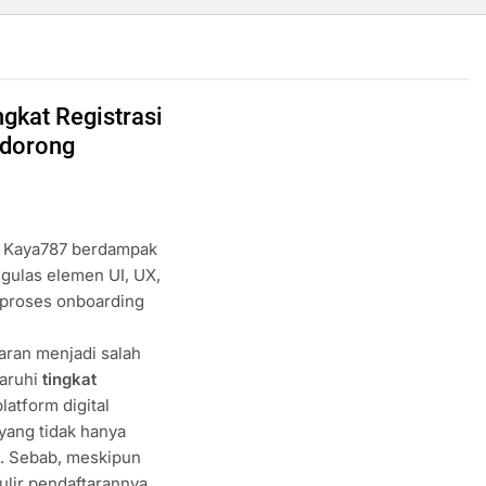
gkat Registrasi
ndorong
di Kaya787 berdampak
engulas elemen UI, UX,
 proses onboarding
taran menjadi salah
garuhi
tingkat
atform digital
yang tidak hanya
. Sebab, meskipun
mulir pendaftarannya