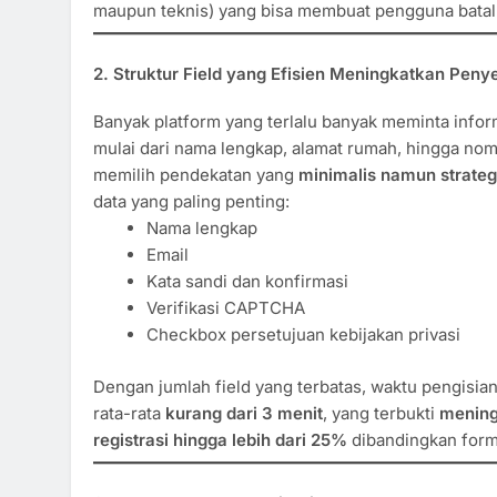
maupun teknis) yang bisa membuat pengguna batal
2.
Struktur Field yang Efisien Meningkatkan Peny
Banyak platform yang terlalu banyak meminta info
mulai dari nama lengkap, alamat rumah, hingga nom
memilih pendekatan yang
minimalis namun strateg
data yang paling penting:
Nama lengkap
Email
Kata sandi dan konfirmasi
Verifikasi CAPTCHA
Checkbox persetujuan kebijakan privasi
Dengan jumlah field yang terbatas, waktu pengisian
rata-rata
kurang dari 3 menit
, yang terbukti
mening
registrasi hingga lebih dari 25%
dibandingkan formu