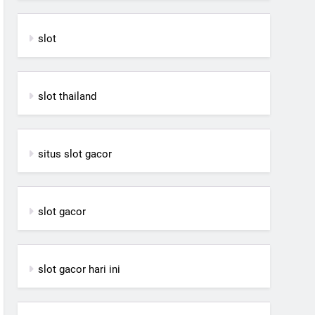
slot
slot thailand
situs slot gacor
slot gacor
slot gacor hari ini