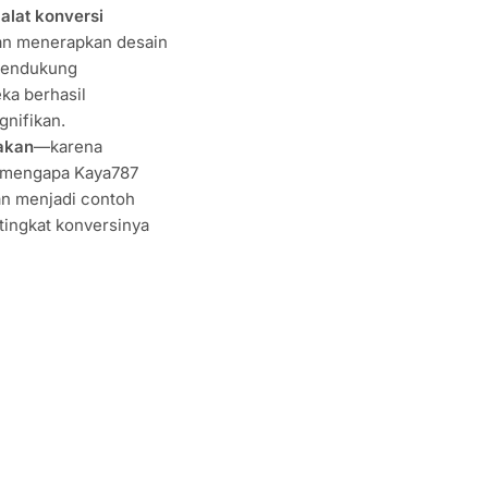
n
alat konversi
an menerapkan desain
 mendukung
a berhasil
gnifikan.
sakan
—karena
an mengapa Kaya787
an menjadi contoh
 tingkat konversinya