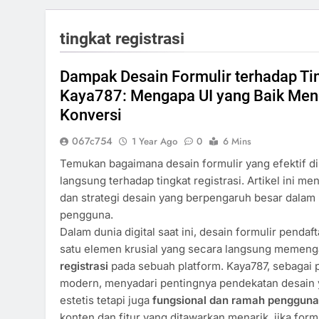
tingkat registrasi
Dampak Desain Formulir terhadap Tin
Kaya787: Mengapa UI yang Baik Me
Konversi
067c754
1 Year Ago
0
6 Mins
Temukan bagaimana desain formulir yang efektif 
langsung terhadap tingkat registrasi. Artikel ini m
dan strategi desain yang berpengaruh besar dalam
pengguna.
Dalam dunia digital saat ini, desain formulir pendaf
satu elemen krusial yang secara langsung memen
registrasi
pada sebuah platform. Kaya787, sebagai pl
modern, menyadari pentingnya pendekatan desain 
estetis tetapi juga
fungsional dan ramah pengguna
konten dan fitur yang ditawarkan menarik, jika for