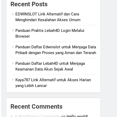
Recent Posts
EDWINSLOT Link Alternatif dan Cara
Menghindari Kesalahan Akses Umum
Panduan Praktis Lebah4D Login Melalui
Browser
Panduan Daftar Edwinslot untuk Menjaga Data
Pribadi dengan Proses yang Aman dan Terarah
Panduan Daftar Lebah4D untuk Menjaga
Keamanan Data Akun Sejak Awal
Kaya787 Link Alternatif untuk Akses Harian
yang Lebih Lancar
Recent Comments
A WordPress Commenter
on
Hello world!