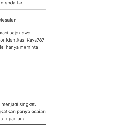
 mendaftar.
elesaian
rmasi sejak awal—
or identitas. Kaya787
is
, hanya meminta
 menjadi singkat,
katkan penyelesaian
lir panjang.