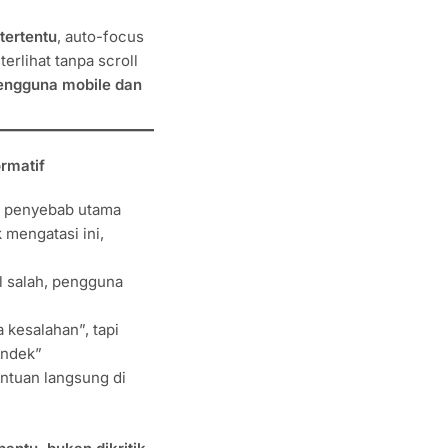
tertentu
, auto-focus
terlihat tanpa scroll
ngguna mobile dan
ormatif
tu penyebab utama
mengatasi ini,
il salah, pengguna
 kesalahan”, tapi
pendek”
ntuan langsung di