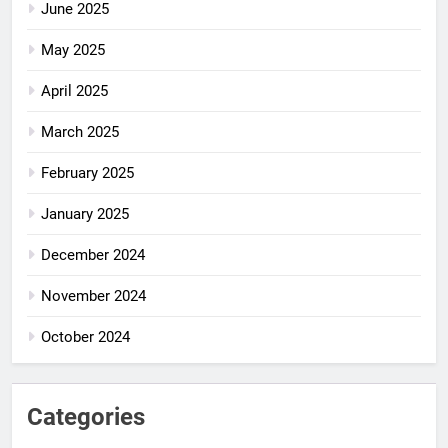
June 2025
May 2025
April 2025
March 2025
February 2025
January 2025
December 2024
November 2024
October 2024
Categories