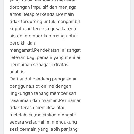
dorongan impulsif dan menjaga
emosi tetap terkendali.Pemain
tidak terdorong untuk mengambil
keputusan tergesa gesa karena
sistem memberikan ruang untuk
berpikir dan
mengamati.Pendekatan ini sangat
relevan bagi pemain yang menilai
permainan sebagai aktivitas
analitis.
Dari sudut pandang pengalaman
pengguna,slot online dengan
lingkungan tenang memberikan
rasa aman dan nyaman.Permainan
tidak terasa memaksa atau
melelahkan,melainkan mengalir
secara wajar.Hal ini mendukung
sesi bermain yang lebih panjang