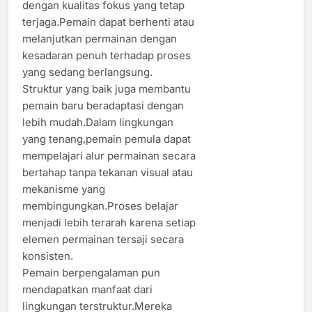
dengan kualitas fokus yang tetap
terjaga.Pemain dapat berhenti atau
melanjutkan permainan dengan
kesadaran penuh terhadap proses
yang sedang berlangsung.
Struktur yang baik juga membantu
pemain baru beradaptasi dengan
lebih mudah.Dalam lingkungan
yang tenang,pemain pemula dapat
mempelajari alur permainan secara
bertahap tanpa tekanan visual atau
mekanisme yang
membingungkan.Proses belajar
menjadi lebih terarah karena setiap
elemen permainan tersaji secara
konsisten.
Pemain berpengalaman pun
mendapatkan manfaat dari
lingkungan terstruktur.Mereka