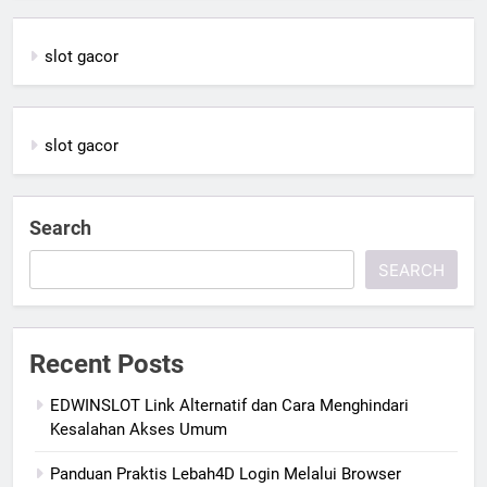
slot gacor
slot gacor
Search
SEARCH
Recent Posts
EDWINSLOT Link Alternatif dan Cara Menghindari
Kesalahan Akses Umum
Panduan Praktis Lebah4D Login Melalui Browser