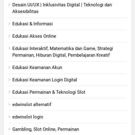
Desain UI/UX | Inklusivitas Digital | Teknologi dan
Aksesibilitas
Edukasi & Informasi
Edukasi Akses Online
Edukasi Interaktif, Matematika dan Game, Strategi
Permainan, Hiburan Digital, Pembelajaran Kreatif
Edukasi Keamanan Akun
Edukasi Keamanan Login Digital
Edukasi Permainan & Teknologi Slot
edwinslot alternatif
edwinslot login
Gambling, Slot Online, Permainan