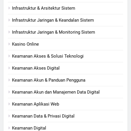
Infrastruktur & Arsitektur Sistem
Infrastruktur Jaringan & Keandalan Sistem
Infrastruktur Jaringan & Monitoring Sistem
Kasino Online
Keamanan Akses & Solusi Teknologi
Keamanan Akses Digital
Keamanan Akun & Panduan Pengguna
Keamanan Akun dan Manajemen Data Digital
Keamanan Aplikasi Web
Keamanan Data & Privasi Digital
Keamanan Digital