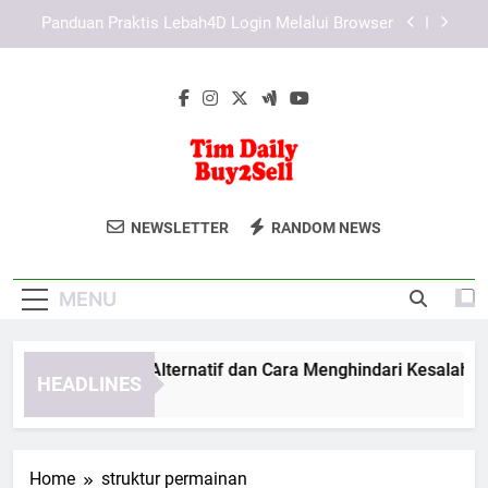
Skip
Panduan Daftar Edwinslot untuk Menjaga Data
to
Pribadi dengan Proses yang Aman dan Terarah
content
Panduan Daftar Lebah4D untuk Menjaga
Keamanan Data Akun Sejak Awal
EDWINSLOT Link Alternatif dan Cara Menghindari
Kesalahan Akses Umum
Panduan Praktis Lebah4D Login Melalui Browser
Tim Daily
Platform E-Commerce Terpercaya Untuk
Panduan Daftar Edwinslot untuk Menjaga Data
NEWSLETTER
RANDOM NEWS
Pribadi dengan Proses yang Aman dan Terarah
Buy2Sell
Kebutuhan Bisnis Anda Di Tim Daily
Panduan Daftar Lebah4D untuk Menjaga
Buy2Sell. Solusi Belanja Online Yang
Keamanan Data Akun Sejak Awal
MENU
Mudah Dan Aman.
WINSLOT Link Alternatif dan Cara Menghindari Kesalahan A
HEADLINES
Month Ago
Home
struktur permainan