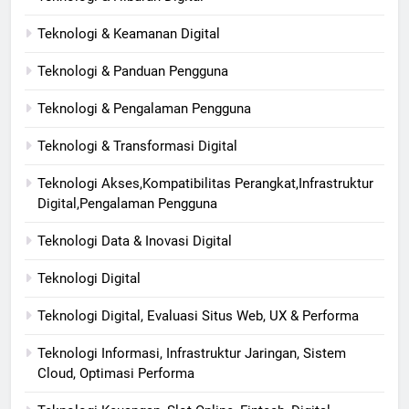
Teknologi & Keamanan Digital
Teknologi & Panduan Pengguna
Teknologi & Pengalaman Pengguna
Teknologi & Transformasi Digital
Teknologi Akses,Kompatibilitas Perangkat,Infrastruktur
Digital,Pengalaman Pengguna
Teknologi Data & Inovasi Digital
Teknologi Digital
Teknologi Digital, Evaluasi Situs Web, UX & Performa
Teknologi Informasi, Infrastruktur Jaringan, Sistem
Cloud, Optimasi Performa