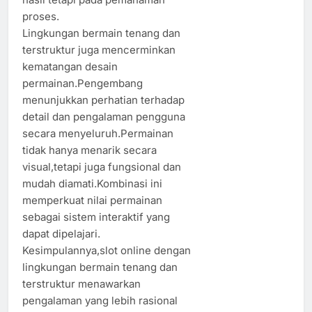
proses.
Lingkungan bermain tenang dan
terstruktur juga mencerminkan
kematangan desain
permainan.Pengembang
menunjukkan perhatian terhadap
detail dan pengalaman pengguna
secara menyeluruh.Permainan
tidak hanya menarik secara
visual,tetapi juga fungsional dan
mudah diamati.Kombinasi ini
memperkuat nilai permainan
sebagai sistem interaktif yang
dapat dipelajari.
Kesimpulannya,slot online dengan
lingkungan bermain tenang dan
terstruktur menawarkan
pengalaman yang lebih rasional