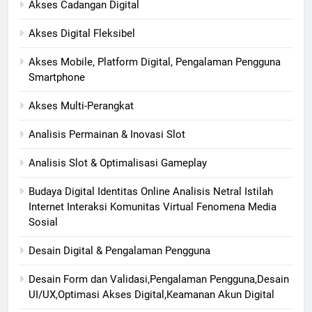
Akses Cadangan Digital
Akses Digital Fleksibel
Akses Mobile, Platform Digital, Pengalaman Pengguna
Smartphone
Akses Multi-Perangkat
Analisis Permainan & Inovasi Slot
Analisis Slot & Optimalisasi Gameplay
Budaya Digital Identitas Online Analisis Netral Istilah
Internet Interaksi Komunitas Virtual Fenomena Media
Sosial
Desain Digital & Pengalaman Pengguna
Desain Form dan Validasi,Pengalaman Pengguna,Desain
UI/UX,Optimasi Akses Digital,Keamanan Akun Digital