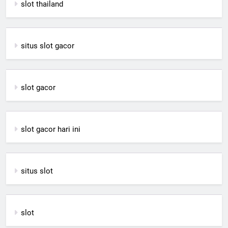
slot thailand
situs slot gacor
slot gacor
slot gacor hari ini
situs slot
slot