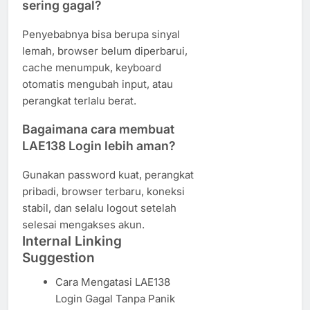
sering gagal?
Penyebabnya bisa berupa sinyal
lemah, browser belum diperbarui,
cache menumpuk, keyboard
otomatis mengubah input, atau
perangkat terlalu berat.
Bagaimana cara membuat
LAE138 Login lebih aman?
Gunakan password kuat, perangkat
pribadi, browser terbaru, koneksi
stabil, dan selalu logout setelah
selesai mengakses akun.
Internal Linking
Suggestion
Cara Mengatasi LAE138
Login Gagal Tanpa Panik