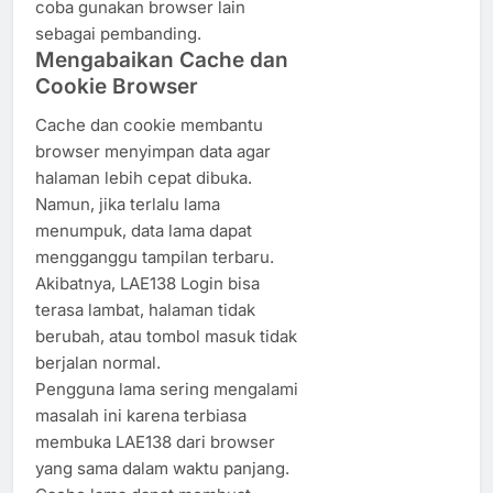
coba gunakan browser lain
sebagai pembanding.
Mengabaikan Cache dan
Cookie Browser
Cache dan cookie membantu
browser menyimpan data agar
halaman lebih cepat dibuka.
Namun, jika terlalu lama
menumpuk, data lama dapat
mengganggu tampilan terbaru.
Akibatnya, LAE138 Login bisa
terasa lambat, halaman tidak
berubah, atau tombol masuk tidak
berjalan normal.
Pengguna lama sering mengalami
masalah ini karena terbiasa
membuka LAE138 dari browser
yang sama dalam waktu panjang.