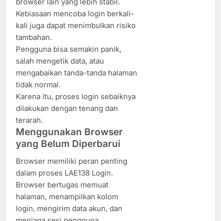
browser lain yang lebih stabil.
Kebiasaan mencoba login berkali-
kali juga dapat menimbulkan risiko
tambahan.
Pengguna bisa semakin panik,
salah mengetik data, atau
mengabaikan tanda-tanda halaman
tidak normal.
Karena itu, proses login sebaiknya
dilakukan dengan tenang dan
terarah.
Menggunakan Browser
yang Belum Diperbarui
Browser memiliki peran penting
dalam proses LAE138 Login.
Browser bertugas memuat
halaman, menampilkan kolom
login, mengirim data akun, dan
menjaga sesi pengguna.