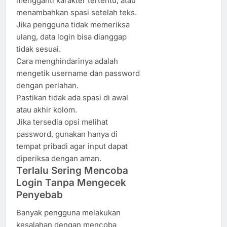
mengganti karakter tertentu, atau
menambahkan spasi setelah teks.
Jika pengguna tidak memeriksa
ulang, data login bisa dianggap
tidak sesuai.
Cara menghindarinya adalah
mengetik username dan password
dengan perlahan.
Pastikan tidak ada spasi di awal
atau akhir kolom.
Jika tersedia opsi melihat
password, gunakan hanya di
tempat pribadi agar input dapat
diperiksa dengan aman.
Terlalu Sering Mencoba
Login Tanpa Mengecek
Penyebab
Banyak pengguna melakukan
kesalahan dengan mencoba