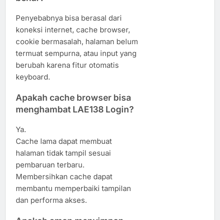
Penyebabnya bisa berasal dari
koneksi internet, cache browser,
cookie bermasalah, halaman belum
termuat sempurna, atau input yang
berubah karena fitur otomatis
keyboard.
Apakah cache browser bisa
menghambat LAE138 Login?
Ya.
Cache lama dapat membuat
halaman tidak tampil sesuai
pembaruan terbaru.
Membersihkan cache dapat
membantu memperbaiki tampilan
dan performa akses.