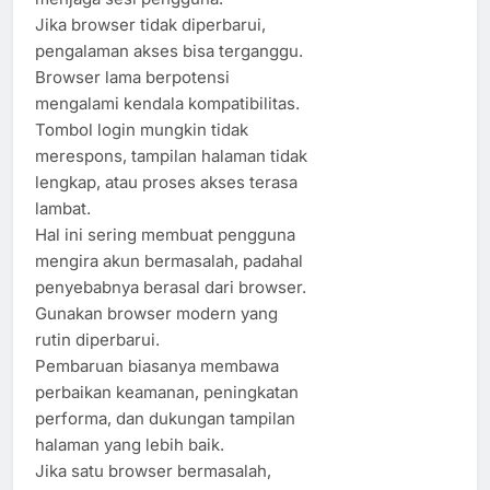
Jika browser tidak diperbarui,
pengalaman akses bisa terganggu.
Browser lama berpotensi
mengalami kendala kompatibilitas.
Tombol login mungkin tidak
merespons, tampilan halaman tidak
lengkap, atau proses akses terasa
lambat.
Hal ini sering membuat pengguna
mengira akun bermasalah, padahal
penyebabnya berasal dari browser.
Gunakan browser modern yang
rutin diperbarui.
Pembaruan biasanya membawa
perbaikan keamanan, peningkatan
performa, dan dukungan tampilan
halaman yang lebih baik.
Jika satu browser bermasalah,