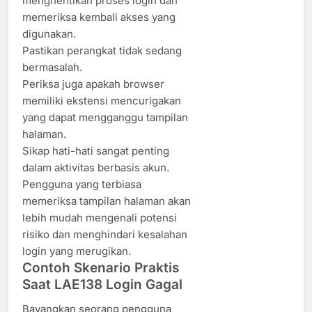
menghentikan proses login dan
memeriksa kembali akses yang
digunakan.
Pastikan perangkat tidak sedang
bermasalah.
Periksa juga apakah browser
memiliki ekstensi mencurigakan
yang dapat mengganggu tampilan
halaman.
Sikap hati-hati sangat penting
dalam aktivitas berbasis akun.
Pengguna yang terbiasa
memeriksa tampilan halaman akan
lebih mudah mengenali potensi
risiko dan menghindari kesalahan
login yang merugikan.
Contoh Skenario Praktis
Saat LAE138 Login Gagal
Bayangkan seorang pengguna