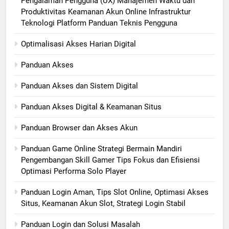
Pengalaman Pengguna (UX) Manajemen Waktu dan
Produktivitas Keamanan Akun Online Infrastruktur
Teknologi Platform Panduan Teknis Pengguna
Optimalisasi Akses Harian Digital
Panduan Akses
Panduan Akses dan Sistem Digital
Panduan Akses Digital & Keamanan Situs
Panduan Browser dan Akses Akun
Panduan Game Online Strategi Bermain Mandiri
Pengembangan Skill Gamer Tips Fokus dan Efisiensi
Optimasi Performa Solo Player
Panduan Login Aman, Tips Slot Online, Optimasi Akses
Situs, Keamanan Akun Slot, Strategi Login Stabil
Panduan Login dan Solusi Masalah