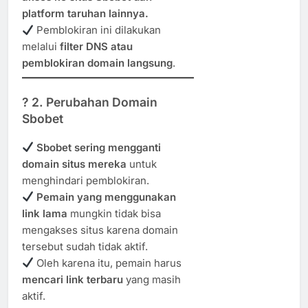
platform taruhan lainnya.
Pemblokiran ini dilakukan
melalui
filter DNS atau
pemblokiran domain langsung
.
? 2. Perubahan Domain
Sbobet
Sbobet sering mengganti
domain situs mereka
untuk
menghindari pemblokiran.
Pemain yang menggunakan
link lama
mungkin tidak bisa
mengakses situs karena domain
tersebut sudah tidak aktif.
Oleh karena itu, pemain harus
mencari link terbaru
yang masih
aktif.