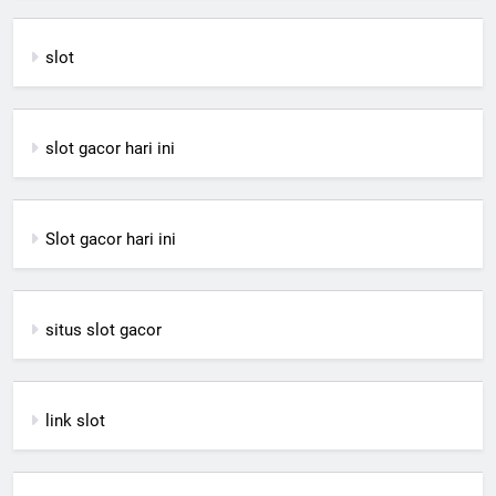
slot
slot gacor hari ini
Slot gacor hari ini
situs slot gacor
link slot