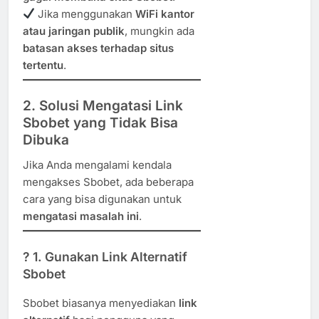
Jika menggunakan
WiFi kantor
atau jaringan publik
, mungkin ada
batasan akses terhadap situs
tertentu
.
2. Solusi Mengatasi Link
Sbobet yang Tidak Bisa
Dibuka
Jika Anda mengalami kendala
mengakses Sbobet, ada beberapa
cara yang bisa digunakan untuk
mengatasi masalah ini
.
? 1. Gunakan Link Alternatif
Sbobet
Sbobet biasanya menyediakan
link