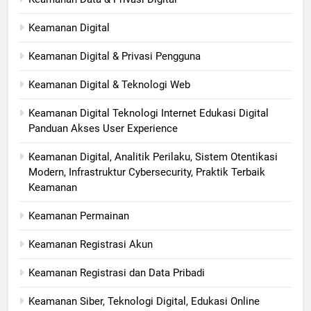
Keamanan Digital
Keamanan Digital & Privasi Pengguna
Keamanan Digital & Teknologi Web
Keamanan Digital Teknologi Internet Edukasi Digital
Panduan Akses User Experience
Keamanan Digital, Analitik Perilaku, Sistem Otentikasi
Modern, Infrastruktur Cybersecurity, Praktik Terbaik
Keamanan
Keamanan Permainan
Keamanan Registrasi Akun
Keamanan Registrasi dan Data Pribadi
Keamanan Siber, Teknologi Digital, Edukasi Online