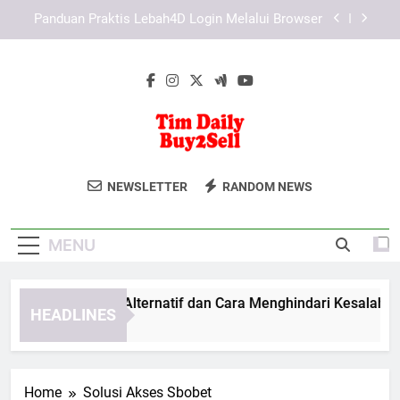
Skip
Panduan Daftar Edwinslot untuk Menjaga Data
to
Pribadi dengan Proses yang Aman dan Terarah
content
Panduan Daftar Lebah4D untuk Menjaga
Keamanan Data Akun Sejak Awal
EDWINSLOT Link Alternatif dan Cara Menghindari
Kesalahan Akses Umum
Panduan Praktis Lebah4D Login Melalui Browser
Tim Daily
Platform E-Commerce Terpercaya Untuk
Panduan Daftar Edwinslot untuk Menjaga Data
NEWSLETTER
RANDOM NEWS
Pribadi dengan Proses yang Aman dan Terarah
Buy2Sell
Kebutuhan Bisnis Anda Di Tim Daily
Panduan Daftar Lebah4D untuk Menjaga
Buy2Sell. Solusi Belanja Online Yang
Keamanan Data Akun Sejak Awal
MENU
Mudah Dan Aman.
WINSLOT Link Alternatif dan Cara Menghindari Kesalahan A
HEADLINES
Month Ago
Home
Solusi Akses Sbobet