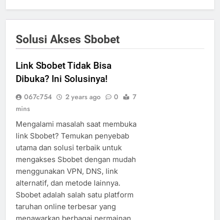
Solusi Akses Sbobet
Link Sbobet Tidak Bisa
Dibuka? Ini Solusinya!
067c754
2 years ago
0
7
mins
Mengalami masalah saat membuka
link Sbobet? Temukan penyebab
utama dan solusi terbaik untuk
mengakses Sbobet dengan mudah
menggunakan VPN, DNS, link
alternatif, dan metode lainnya.
Sbobet adalah salah satu platform
taruhan online terbesar yang
menawarkan berbagai permainan