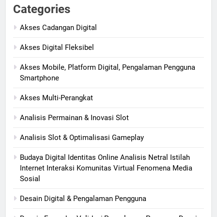
Categories
Akses Cadangan Digital
Akses Digital Fleksibel
Akses Mobile, Platform Digital, Pengalaman Pengguna
Smartphone
Akses Multi-Perangkat
Analisis Permainan & Inovasi Slot
Analisis Slot & Optimalisasi Gameplay
Budaya Digital Identitas Online Analisis Netral Istilah
Internet Interaksi Komunitas Virtual Fenomena Media
Sosial
Desain Digital & Pengalaman Pengguna