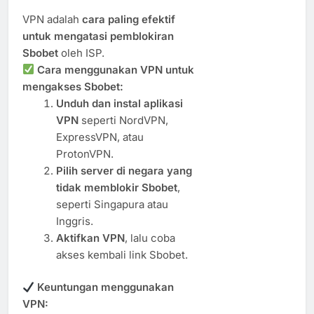
VPN adalah
cara paling efektif
untuk mengatasi pemblokiran
Sbobet
oleh ISP.
Cara menggunakan VPN untuk
mengakses Sbobet:
Unduh dan instal aplikasi
VPN
seperti NordVPN,
ExpressVPN, atau
ProtonVPN.
Pilih server di negara yang
tidak memblokir Sbobet
,
seperti Singapura atau
Inggris.
Aktifkan VPN
, lalu coba
akses kembali link Sbobet.
Keuntungan menggunakan
VPN: