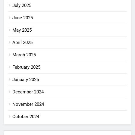
July 2025
June 2025
May 2025
April 2025
March 2025
February 2025
January 2025
December 2024
November 2024
October 2024