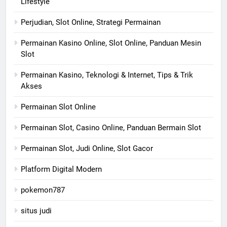
Lifestyle
Perjudian, Slot Online, Strategi Permainan
Permainan Kasino Online, Slot Online, Panduan Mesin
Slot
Permainan Kasino, Teknologi & Internet, Tips & Trik
Akses
Permainan Slot Online
Permainan Slot, Casino Online, Panduan Bermain Slot
Permainan Slot, Judi Online, Slot Gacor
Platform Digital Modern
pokemon787
situs judi