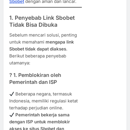
Sbobet
dengan aman dan lancar.
1. Penyebab Link Sbobet
Tidak Bisa Dibuka
Sebelum mencari solusi, penting
untuk memahami
mengapa link
Sbobet tidak dapat diakses
.
Berikut beberapa penyebab
utamanya:
? 1. Pemblokiran oleh
Pemerintah dan ISP
Beberapa negara, termasuk
Indonesia, memiliki regulasi ketat
terhadap perjudian online.
Pemerintah bekerja sama
dengan ISP untuk memblokir
akses ke situs Sbobet dan