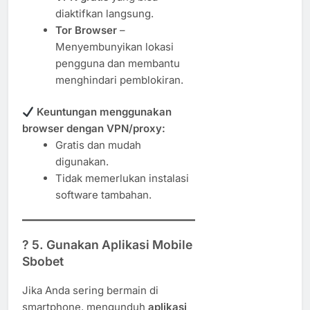
diaktifkan langsung.
Tor Browser
–
Menyembunyikan lokasi
pengguna dan membantu
menghindari pemblokiran.
Keuntungan menggunakan
browser dengan VPN/proxy:
Gratis dan mudah
digunakan.
Tidak memerlukan instalasi
software tambahan.
? 5. Gunakan Aplikasi Mobile
Sbobet
Jika Anda sering bermain di
smartphone, mengunduh
aplikasi