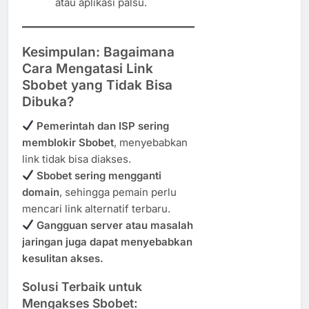
atau aplikasi palsu.
Kesimpulan: Bagaimana
Cara Mengatasi Link
Sbobet yang Tidak Bisa
Dibuka?
Pemerintah dan ISP sering
memblokir Sbobet
, menyebabkan
link tidak bisa diakses.
Sbobet sering mengganti
domain
, sehingga pemain perlu
mencari link alternatif terbaru.
Gangguan server atau masalah
jaringan juga dapat menyebabkan
kesulitan akses.
Solusi Terbaik untuk
Mengakses Sbobet: