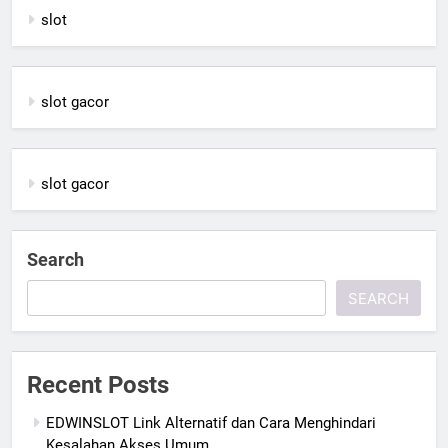
slot
slot gacor
slot gacor
Search
SEARCH
Recent Posts
EDWINSLOT Link Alternatif dan Cara Menghindari
Kesalahan Akses Umum