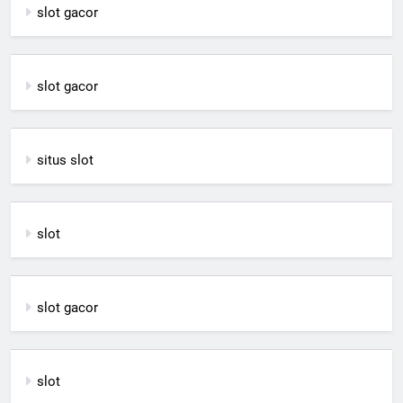
slot gacor
slot gacor
situs slot
slot
slot gacor
slot