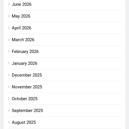
June 2026
May 2026
April 2026
March 2026
February 2026
January 2026
December 2025
November 2025
October 2025
September 2025
August 2025