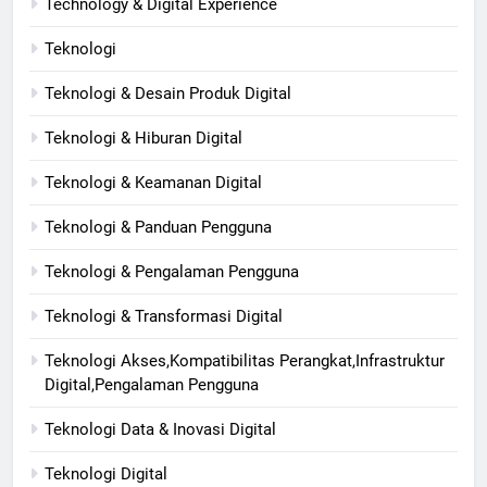
Technology & Digital Experience
Teknologi
Teknologi & Desain Produk Digital
Teknologi & Hiburan Digital
Teknologi & Keamanan Digital
Teknologi & Panduan Pengguna
Teknologi & Pengalaman Pengguna
Teknologi & Transformasi Digital
Teknologi Akses,Kompatibilitas Perangkat,Infrastruktur
Digital,Pengalaman Pengguna
Teknologi Data & Inovasi Digital
Teknologi Digital