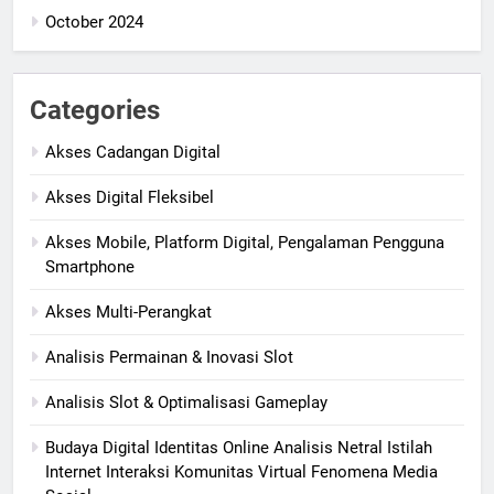
October 2024
Categories
Akses Cadangan Digital
Akses Digital Fleksibel
Akses Mobile, Platform Digital, Pengalaman Pengguna
Smartphone
Akses Multi-Perangkat
Analisis Permainan & Inovasi Slot
Analisis Slot & Optimalisasi Gameplay
Budaya Digital Identitas Online Analisis Netral Istilah
Internet Interaksi Komunitas Virtual Fenomena Media