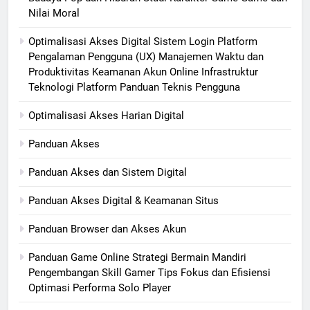
Nilai Moral
Optimalisasi Akses Digital Sistem Login Platform
Pengalaman Pengguna (UX) Manajemen Waktu dan
Produktivitas Keamanan Akun Online Infrastruktur
Teknologi Platform Panduan Teknis Pengguna
Optimalisasi Akses Harian Digital
Panduan Akses
Panduan Akses dan Sistem Digital
Panduan Akses Digital & Keamanan Situs
Panduan Browser dan Akses Akun
Panduan Game Online Strategi Bermain Mandiri
Pengembangan Skill Gamer Tips Fokus dan Efisiensi
Optimasi Performa Solo Player