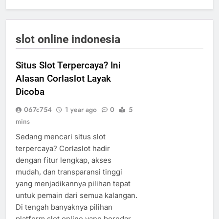
slot online indonesia
Situs Slot Terpercaya? Ini
Alasan Corlaslot Layak
Dicoba
067c754
1 year ago
0
5
mins
Sedang mencari situs slot
terpercaya? Corlaslot hadir
dengan fitur lengkap, akses
mudah, dan transparansi tinggi
yang menjadikannya pilihan tepat
untuk pemain dari semua kalangan.
Di tengah banyaknya pilihan
platform slot online yang beredar