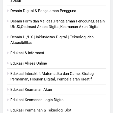
Sosial
Desain Digital & Pengalaman Pengguna
Desain Form dan Validasi,Pengalaman Pengguna,Desain
UI/UX,Optimasi Akses Digital,Keamanan Akun Digital
Desain UI/UX | Inklusivitas Digital | Teknologi dan
Aksesibilitas
Edukasi & Informasi
Edukasi Akses Online
Edukasi Interaktif, Matematika dan Game, Strategi
Permainan, Hiburan Digital, Pembelajaran Kreatif
Edukasi Keamanan Akun
Edukasi Keamanan Login Digital
Edukasi Permainan & Teknologi Slot