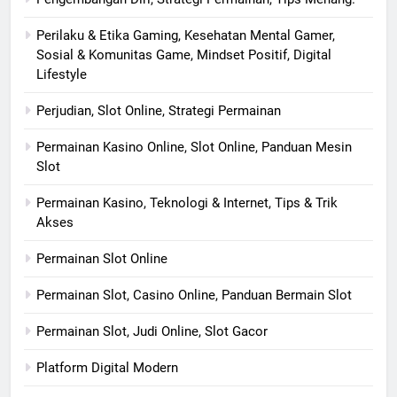
Perilaku & Etika Gaming, Kesehatan Mental Gamer,
Sosial & Komunitas Game, Mindset Positif, Digital
Lifestyle
Perjudian, Slot Online, Strategi Permainan
Permainan Kasino Online, Slot Online, Panduan Mesin
Slot
Permainan Kasino, Teknologi & Internet, Tips & Trik
Akses
Permainan Slot Online
Permainan Slot, Casino Online, Panduan Bermain Slot
Permainan Slot, Judi Online, Slot Gacor
Platform Digital Modern