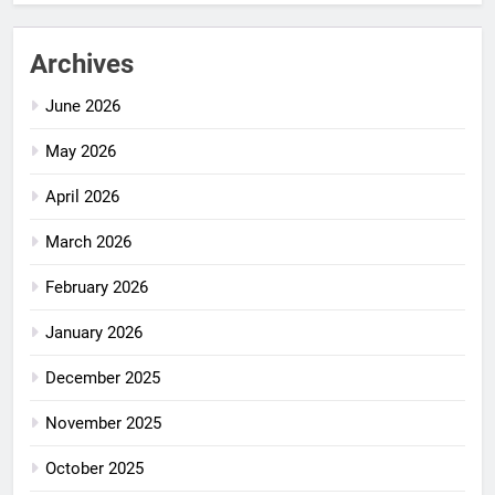
Archives
June 2026
May 2026
April 2026
March 2026
February 2026
January 2026
December 2025
November 2025
October 2025