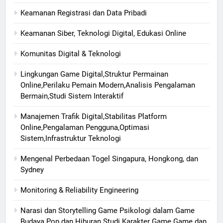
Keamanan Registrasi dan Data Pribadi
Keamanan Siber, Teknologi Digital, Edukasi Online
Komunitas Digital & Teknologi
Lingkungan Game Digital,Struktur Permainan
Online,Perilaku Pemain Modern,Analisis Pengalaman
Bermain,Studi Sistem Interaktif
Manajemen Trafik Digital,Stabilitas Platform
Online,Pengalaman Pengguna,Optimasi
Sistem,Infrastruktur Teknologi
Mengenal Perbedaan Togel Singapura, Hongkong, dan
Sydney
Monitoring & Reliability Engineering
Narasi dan Storytelling Game Psikologi dalam Game
Budaya Pop dan Hiburan Studi Karakter Game Game dan