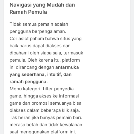
Navigasi yang Mudah dan
Ramah Pemula
Tidak semua pemain adalah
pengguna berpengalaman.
Corlaslot paham bahwa situs yang
baik harus dapat diakses dan
dipahami oleh siapa saja, termasuk
pemula. Oleh karena itu, platform
ini dirancang dengan
antarmuka
yang sederhana, intuitif, dan
ramah pengguna.
Menu kategori, filter penyedia
game, hingga akses ke informasi
game dan promosi semuanya bisa
diakses dalam beberapa klik saja.
Tak heran jika banyak pemain baru
merasa betah dan tidak kewalahan
saat menggunakan platform ini.