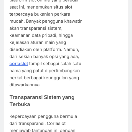
saat ini, menemukan
situs slot
terpercaya
bukanlah perkara
mudah. Banyak pengguna khawatir
akan transparansi sistem,
keamanan data pribadi, hingga
kejelasan aturan main yang
disediakan oleh platform. Namun,
dari sekian banyak opsi yang ada,
corlaslot
tampil sebagai salah satu
nama yang patut dipertimbangkan
berkat berbagai keunggulan yang
ditawarkannya.
Transparansi Sistem yang
Terbuka
Kepercayaan pengguna bermula
dari transparansi. Corlaslot
menjawab tantangan ini dengan