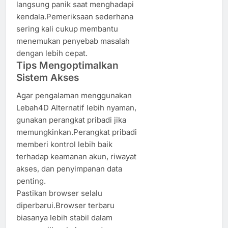
langsung panik saat menghadapi
kendala.Pemeriksaan sederhana
sering kali cukup membantu
menemukan penyebab masalah
dengan lebih cepat.
Tips Mengoptimalkan
Sistem Akses
Agar pengalaman menggunakan
Lebah4D Alternatif lebih nyaman,
gunakan perangkat pribadi jika
memungkinkan.Perangkat pribadi
memberi kontrol lebih baik
terhadap keamanan akun, riwayat
akses, dan penyimpanan data
penting.
Pastikan browser selalu
diperbarui.Browser terbaru
biasanya lebih stabil dalam