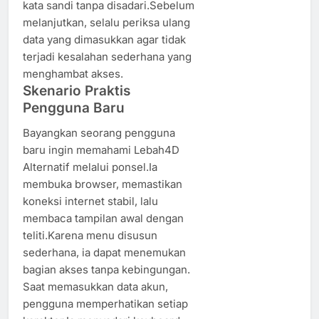
kata sandi tanpa disadari.Sebelum
melanjutkan, selalu periksa ulang
data yang dimasukkan agar tidak
terjadi kesalahan sederhana yang
menghambat akses.
Skenario Praktis
Pengguna Baru
Bayangkan seorang pengguna
baru ingin memahami Lebah4D
Alternatif melalui ponsel.Ia
membuka browser, memastikan
koneksi internet stabil, lalu
membaca tampilan awal dengan
teliti.Karena menu disusun
sederhana, ia dapat menemukan
bagian akses tanpa kebingungan.
Saat memasukkan data akun,
pengguna memperhatikan setiap