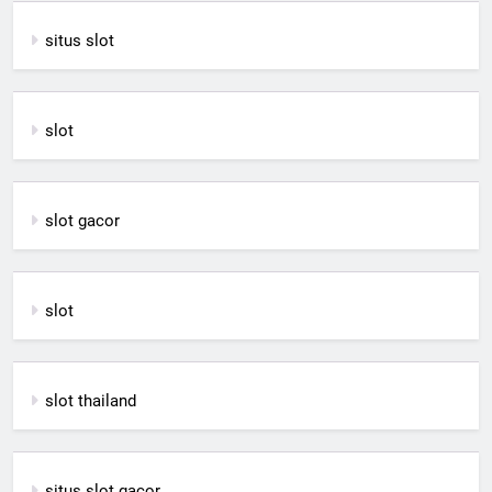
situs slot
slot
slot gacor
slot
slot thailand
situs slot gacor