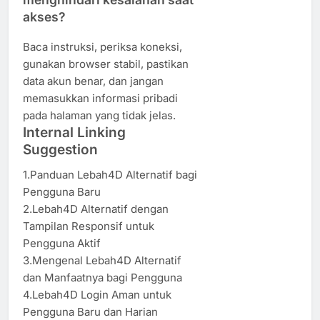
akses?
Baca instruksi, periksa koneksi,
gunakan browser stabil, pastikan
data akun benar, dan jangan
memasukkan informasi pribadi
pada halaman yang tidak jelas.
Internal Linking
Suggestion
1.Panduan Lebah4D Alternatif bagi
Pengguna Baru
2.Lebah4D Alternatif dengan
Tampilan Responsif untuk
Pengguna Aktif
3.Mengenal Lebah4D Alternatif
dan Manfaatnya bagi Pengguna
4.Lebah4D Login Aman untuk
Pengguna Baru dan Harian