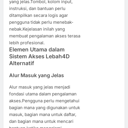
yang jelas.Tombol, kolom input,
instruksi, dan bantuan perlu
ditampilkan secara logis agar
pengguna tidak perlu menebak-
nebak.Kejelasan inilah yang
membuat pengalaman akses terasa
lebih profesional.
Elemen Utama dalam
Sistem Akses Lebah4D
Alternatif
Alur Masuk yang Jelas
Alur masuk yang jelas menjadi
fondasi utama dalam pengalaman
akses.Pengguna perlu mengetahui
bagian mana yang digunakan untuk
masuk, bagian mana untuk daftar,
dan bagian mana untuk mencari