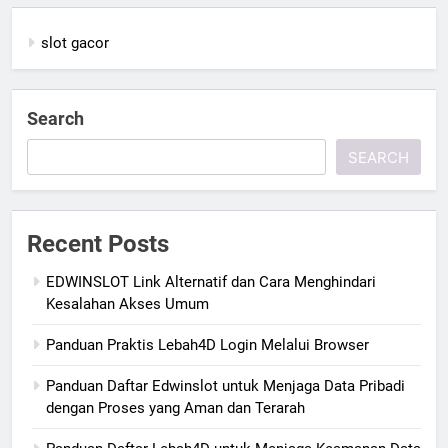
slot gacor
Search
SEARCH
Recent Posts
EDWINSLOT Link Alternatif dan Cara Menghindari
Kesalahan Akses Umum
Panduan Praktis Lebah4D Login Melalui Browser
Panduan Daftar Edwinslot untuk Menjaga Data Pribadi
dengan Proses yang Aman dan Terarah