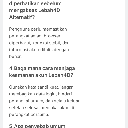
diperhatikan sebelum
mengakses Lebah4D
Alternatif?
Pengguna perlu memastikan
perangkat aman, browser
diperbarui, koneksi stabil, dan
informasi akun ditulis dengan
benar.
4.Bagaimana cara menjaga
keamanan akun Lebah4D?
Gunakan kata sandi kuat, jangan
membagikan data login, hindari
perangkat umum, dan selalu keluar
setelah selesai memakai akun di
perangkat bersama.
5.Apa penyebab umum