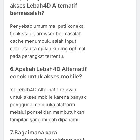
akses Lebah4D Alternatif
bermasalah?
Penyebab umum meliputi koneksi
tidak stabil, browser bermasalah,
cache menumpuk, salah input
data, atau tampilan kurang optimal
pada perangkat tertentu.
6.Apakah Lebah4D Alternatif
cocok untuk akses mobile?
Ya.Lebah4D Alternatif relevan
untuk akses mobile karena banyak
pengguna membuka platform
melalui ponsel dan membutuhkan
tampilan yang mudah dipahami.
7.Bagaimana cara
menghindari kesalahan saat