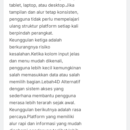
tablet, laptop, atau desktop.Jika
tampilan dan alur tetap konsisten,
pengguna tidak perlu mempelajari
ulang struktur platform setiap kali
berpindah perangkat.
Keunggulan ketiga adalah
berkurangnya risiko
kesalahan.Ketika kolom input jelas
dan menu mudah dikenali,
pengguna lebih kecil kemungkinan
salah memasukkan data atau salah
memilih bagian.Lebah4D Alternatif
dengan sistem akses yang
sederhana membantu pengguna
merasa lebih terarah sejak awal.
Keunggulan berikutnya adalah rasa
percaya.Platform yang memiliki
alur rapi dan informasi yang mudah