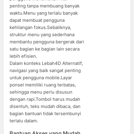
penting tanpa membuang banyak
waktu.Menu yang terlalu banyak
dapat membuat pengguna
kehilangan fokus.Sebaliknya,
struktur menu yang sederhana
membantu pengguna bergerak dari
satu bagian ke bagian lain secara
lebih efisien.
Dalam konteks Lebah4D Alternatif,
navigasi yang baik sangat penting
untuk pengguna mobile.Layar
ponsel memiliki ruang terbatas,
sehingga menu perlu disusun
dengan rapi.Tombol harus mudah
disentuh, teks mudah dibaca, dan
bagian bantuan tidak tersembunyi
terlalu dalam.
Bantuan Akses yang Mudah