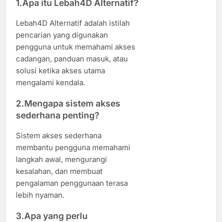
1.Apa itu Lebah4D Alternatif?
Lebah4D Alternatif adalah istilah
pencarian yang digunakan
pengguna untuk memahami akses
cadangan, panduan masuk, atau
solusi ketika akses utama
mengalami kendala.
2.Mengapa sistem akses
sederhana penting?
Sistem akses sederhana
membantu pengguna memahami
langkah awal, mengurangi
kesalahan, dan membuat
pengalaman penggunaan terasa
lebih nyaman.
3.Apa yang perlu