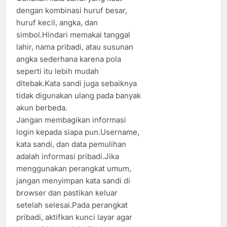
dengan kombinasi huruf besar,
huruf kecil, angka, dan
simbol.Hindari memakai tanggal
lahir, nama pribadi, atau susunan
angka sederhana karena pola
seperti itu lebih mudah
ditebak.Kata sandi juga sebaiknya
tidak digunakan ulang pada banyak
akun berbeda.
Jangan membagikan informasi
login kepada siapa pun.Username,
kata sandi, dan data pemulihan
adalah informasi pribadi.Jika
menggunakan perangkat umum,
jangan menyimpan kata sandi di
browser dan pastikan keluar
setelah selesai.Pada perangkat
pribadi, aktifkan kunci layar agar