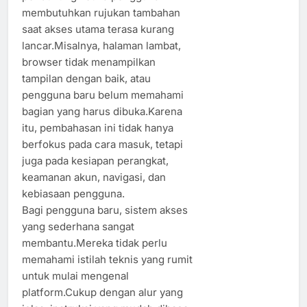
membutuhkan rujukan tambahan
saat akses utama terasa kurang
lancar.Misalnya, halaman lambat,
browser tidak menampilkan
tampilan dengan baik, atau
pengguna baru belum memahami
bagian yang harus dibuka.Karena
itu, pembahasan ini tidak hanya
berfokus pada cara masuk, tetapi
juga pada kesiapan perangkat,
keamanan akun, navigasi, dan
kebiasaan pengguna.
Bagi pengguna baru, sistem akses
yang sederhana sangat
membantu.Mereka tidak perlu
memahami istilah teknis yang rumit
untuk mulai mengenal
platform.Cukup dengan alur yang