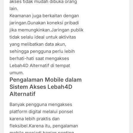
akses tidak mudah dibuka orang
lain.
Keamanan juga berkaitan dengan
jaringan.Gunakan koneksi pribadi
jika memungkinkan.Jaringan publik
tidak selalu ideal untuk aktivitas
yang melibatkan data akun,
sehingga pengguna perlu lebih
berhati-hati saat mengakses
Lebah4D Alternatif di tempat
umum.
Pengalaman Mobile dalam
Sistem Akses Lebah4D
Alternatif
Banyak pengguna mengakses
platform digital melalui ponsel
karena lebih praktis dan
fleksibel.Karena itu, pengalaman
mobile menjadi bagian penting