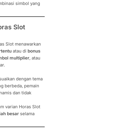
mbinasi simbol yang
oras Slot
oras Slot menawarkan
rtentu
atau di
bonus
bol multiplier
, atau
ar.
suaikan dengan tema
g berbeda, pemain
namis dan tidak
m varian Horas Slot
ah besar
selama