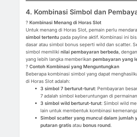
4. Kombinasi Simbol dan Pembay
?
Kombinasi Menang di Horas Slot
Untuk menang di Horas Slot, pemain perlu mendar
simbol tertentu
pada payline aktif. Kombinasi ini bi
dasar atau simbol bonus seperti wild dan scatter. S
simbol memiliki
nilai pembayaran berbeda
, denga
yang lebih langka memberikan
pembayaran yang le
?
Contoh Kombinasi yang Menguntungkan
Beberapa kombinasi simbol yang dapat menghasil
di Horas Slot adalah:
3 simbol 7 berturut-turut
: Pembayaran besar,
7 adalah simbol keberuntungan di permainan 
3 simbol wild berturut-turut
: Simbol wild m
lain untuk membentuk kombinasi kemenangan
Simbol scatter yang muncul dalam jumlah 
putaran gratis
atau
bonus round
.