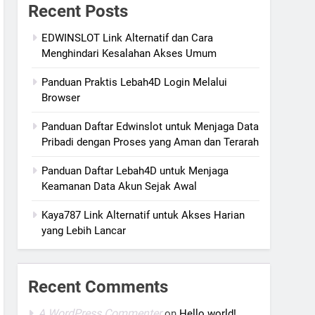
Recent Posts
EDWINSLOT Link Alternatif dan Cara
Menghindari Kesalahan Akses Umum
Panduan Praktis Lebah4D Login Melalui
Browser
Panduan Daftar Edwinslot untuk Menjaga Data
Pribadi dengan Proses yang Aman dan Terarah
Panduan Daftar Lebah4D untuk Menjaga
Keamanan Data Akun Sejak Awal
Kaya787 Link Alternatif untuk Akses Harian
yang Lebih Lancar
Recent Comments
A WordPress Commenter
on
Hello world!