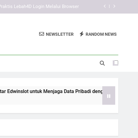
raktis Lebah4D Login Melalui Browser
 dengan Proses yang Aman dan Terarah
njaga Keamanan Data Akun Sejak Awal
NEWSLETTER
RANDOM NEWS
ra Menghindari Kesalahan Akses Umum
ily Buy2Sell. Solusi Belanja Online Yang Mudah Dan Aman.
raktis Lebah4D Login Melalui Browser
 dengan Proses yang Aman dan Terarah
njaga Keamanan Data Akun Sejak Awal
slot untuk Menjaga Data Pribadi dengan Proses yang Aman da