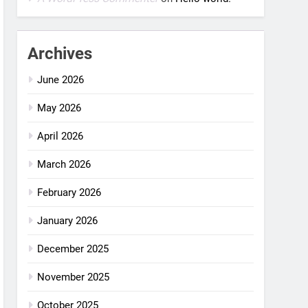
Archives
June 2026
May 2026
April 2026
March 2026
February 2026
January 2026
December 2025
November 2025
October 2025