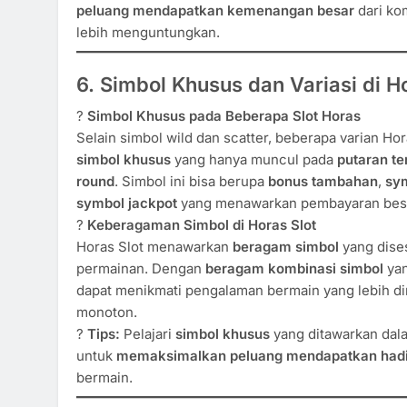
peluang mendapatkan kemenangan besar
dari ko
lebih menguntungkan.
6. Simbol Khusus dan Variasi di H
?
Simbol Khusus pada Beberapa Slot Horas
Selain simbol wild dan scatter, beberapa varian H
simbol khusus
yang hanya muncul pada
putaran te
round
. Simbol ini bisa berupa
bonus tambahan
,
sym
symbol jackpot
yang menawarkan pembayaran bes
?
Keberagaman Simbol di Horas Slot
Horas Slot menawarkan
beragam simbol
yang dise
permainan. Dengan
beragam kombinasi simbol
yan
dapat menikmati pengalaman bermain yang lebih di
monoton.
?
Tips:
Pelajari
simbol khusus
yang ditawarkan dala
untuk
memaksimalkan peluang mendapatkan hadi
bermain.