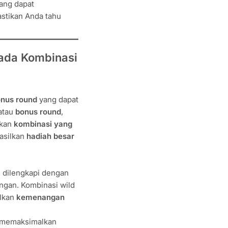
ang dapat
stikan Anda tahu
pada Kombinasi
nus round
yang dapat
atau
bonus round
,
ikan
kombinasi yang
hasilkan
hadiah besar
 dilengkapi dengan
gan. Kombinasi wild
ilkan
kemenangan
k memaksimalkan