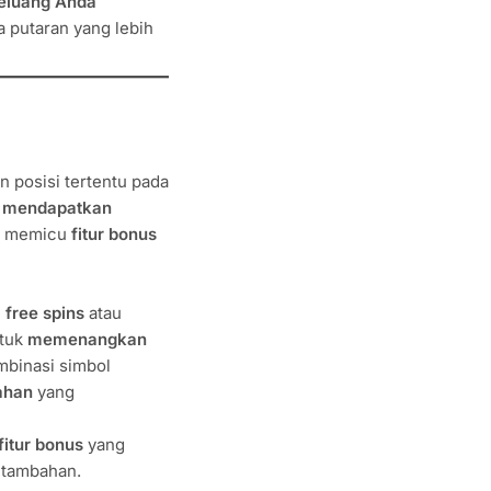
eluang Anda
a putaran yang lebih
 posisi tertentu pada
n
mendapatkan
at memicu
fitur bonus
u
free spins
atau
ntuk
memenangkan
ombinasi simbol
ahan
yang
fitur bonus
yang
 tambahan.