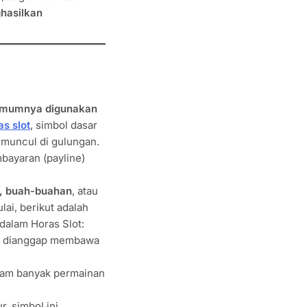
hasilkan
mumnya digunakan
as slot
, simbol dasar
muncul di gulungan.
bayaran (payline)
, buah-buahan
, atau
ai, berikut adalah
dalam Horas Slot:
ng dianggap membawa
alam banyak permainan
r, simbol ini