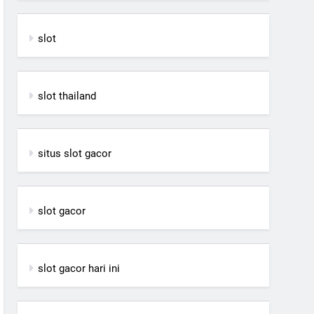
slot
slot thailand
situs slot gacor
slot gacor
slot gacor hari ini