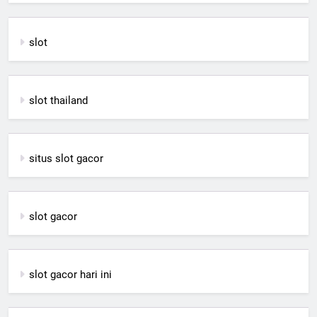
slot
slot thailand
situs slot gacor
slot gacor
slot gacor hari ini