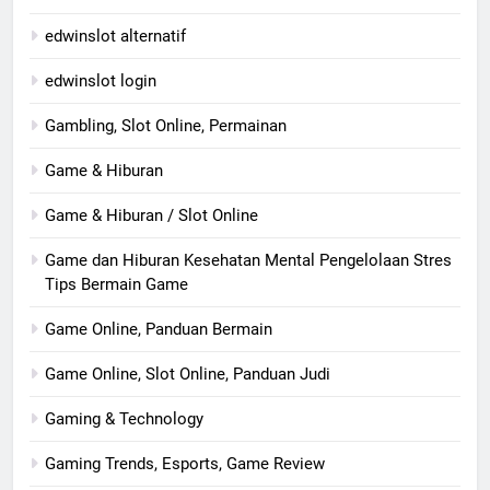
edwinslot alternatif
edwinslot login
Gambling, Slot Online, Permainan
Game & Hiburan
Game & Hiburan / Slot Online
Game dan Hiburan Kesehatan Mental Pengelolaan Stres
Tips Bermain Game
Game Online, Panduan Bermain
Game Online, Slot Online, Panduan Judi
Gaming & Technology
Gaming Trends, Esports, Game Review