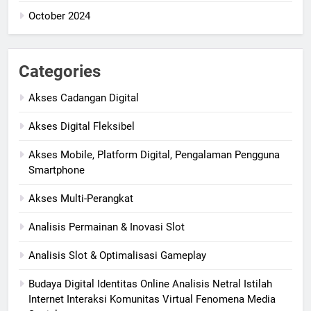
October 2024
Categories
Akses Cadangan Digital
Akses Digital Fleksibel
Akses Mobile, Platform Digital, Pengalaman Pengguna
Smartphone
Akses Multi-Perangkat
Analisis Permainan & Inovasi Slot
Analisis Slot & Optimalisasi Gameplay
Budaya Digital Identitas Online Analisis Netral Istilah
Internet Interaksi Komunitas Virtual Fenomena Media