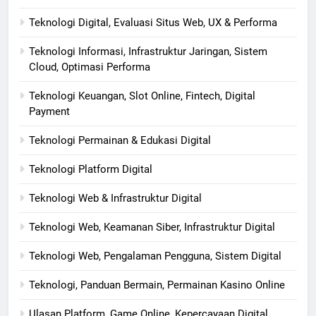
Teknologi Digital, Evaluasi Situs Web, UX & Performa
Teknologi Informasi, Infrastruktur Jaringan, Sistem
Cloud, Optimasi Performa
Teknologi Keuangan, Slot Online, Fintech, Digital
Payment
Teknologi Permainan & Edukasi Digital
Teknologi Platform Digital
Teknologi Web & Infrastruktur Digital
Teknologi Web, Keamanan Siber, Infrastruktur Digital
Teknologi Web, Pengalaman Pengguna, Sistem Digital
Teknologi, Panduan Bermain, Permainan Kasino Online
Ulasan Platform, Game Online, Kepercayaan Digital