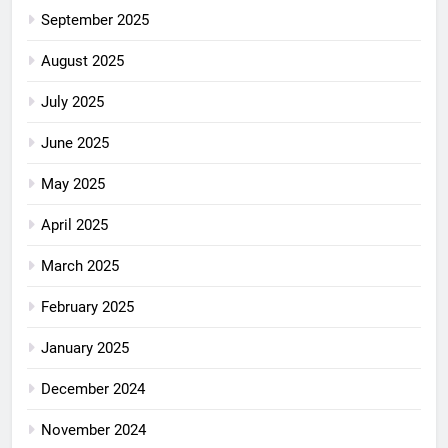
September 2025
August 2025
July 2025
June 2025
May 2025
April 2025
March 2025
February 2025
January 2025
December 2024
November 2024