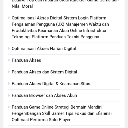
Nilai Moral
Optimalisasi Akses Digital Sistem Login Platform
Pengalaman Pengguna (UX) Manajemen Waktu dan
Produktivitas Keamanan Akun Online Infrastruktur
Teknologi Platform Panduan Teknis Pengguna
Optimalisasi Akses Harian Digital
Panduan Akses
Panduan Akses dan Sistem Digital
Panduan Akses Digital & Keamanan Situs
Panduan Browser dan Akses Akun
Panduan Game Online Strategi Bermain Mandiri
Pengembangan Skill Gamer Tips Fokus dan Efisiensi
Optimasi Performa Solo Player