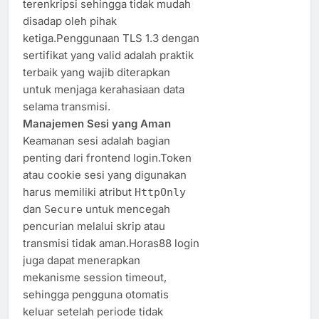
terenkripsi sehingga tidak mudah
disadap oleh pihak
ketiga.Penggunaan TLS 1.3 dengan
sertifikat yang valid adalah praktik
terbaik yang wajib diterapkan
untuk menjaga kerahasiaan data
selama transmisi.
Manajemen Sesi yang Aman
Keamanan sesi adalah bagian
penting dari frontend login.Token
atau cookie sesi yang digunakan
harus memiliki atribut
HttpOnly
dan
untuk mencegah
Secure
pencurian melalui skrip atau
transmisi tidak aman.Horas88 login
juga dapat menerapkan
mekanisme session timeout,
sehingga pengguna otomatis
keluar setelah periode tidak