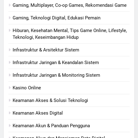
Gaming, Multiplayer, Co-op Games, Rekomendasi Game
Gaming, Teknologi Digital, Edukasi Pemain
Hiburan, Kesehatan Mental, Tips Game Online, Lifestyle,
Teknologi, Keseimbangan Hidup
Infrastruktur & Arsitektur Sistem
Infrastruktur Jaringan & Keandalan Sistem
Infrastruktur Jaringan & Monitoring Sistem
Kasino Online
Keamanan Akses & Solusi Teknologi
Keamanan Akses Digital
Keamanan Akun & Panduan Pengguna