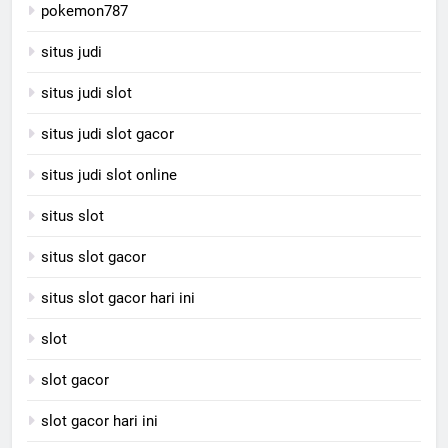
pokemon787
situs judi
situs judi slot
situs judi slot gacor
situs judi slot online
situs slot
situs slot gacor
situs slot gacor hari ini
slot
slot gacor
slot gacor hari ini