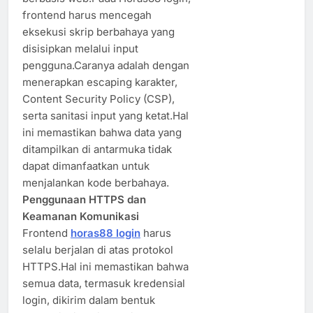
frontend harus mencegah
eksekusi skrip berbahaya yang
disisipkan melalui input
pengguna.Caranya adalah dengan
menerapkan escaping karakter,
Content Security Policy (CSP),
serta sanitasi input yang ketat.Hal
ini memastikan bahwa data yang
ditampilkan di antarmuka tidak
dapat dimanfaatkan untuk
menjalankan kode berbahaya.
Penggunaan HTTPS dan
Keamanan Komunikasi
Frontend
horas88 login
harus
selalu berjalan di atas protokol
HTTPS.Hal ini memastikan bahwa
semua data, termasuk kredensial
login, dikirim dalam bentuk