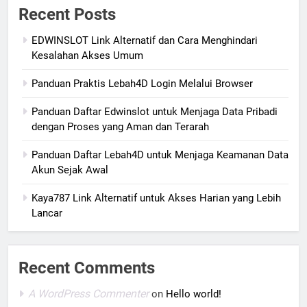
Recent Posts
EDWINSLOT Link Alternatif dan Cara Menghindari
Kesalahan Akses Umum
Panduan Praktis Lebah4D Login Melalui Browser
Panduan Daftar Edwinslot untuk Menjaga Data Pribadi
dengan Proses yang Aman dan Terarah
Panduan Daftar Lebah4D untuk Menjaga Keamanan Data
Akun Sejak Awal
Kaya787 Link Alternatif untuk Akses Harian yang Lebih
Lancar
Recent Comments
A WordPress Commenter
on
Hello world!