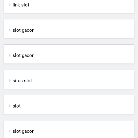
link slot
slot gacor
slot gacor
situs slot
slot
slot gacor