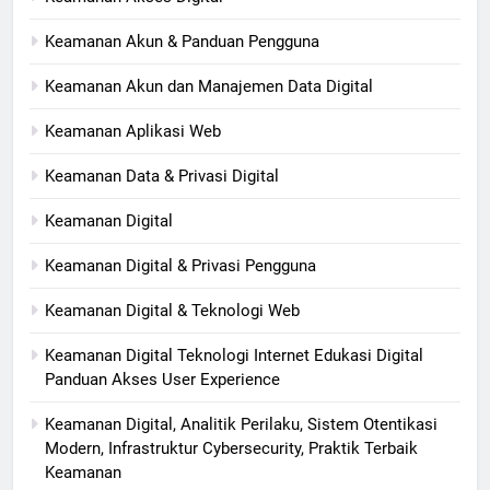
Keamanan Akun & Panduan Pengguna
Keamanan Akun dan Manajemen Data Digital
Keamanan Aplikasi Web
Keamanan Data & Privasi Digital
Keamanan Digital
Keamanan Digital & Privasi Pengguna
Keamanan Digital & Teknologi Web
Keamanan Digital Teknologi Internet Edukasi Digital
Panduan Akses User Experience
Keamanan Digital, Analitik Perilaku, Sistem Otentikasi
Modern, Infrastruktur Cybersecurity, Praktik Terbaik
Keamanan