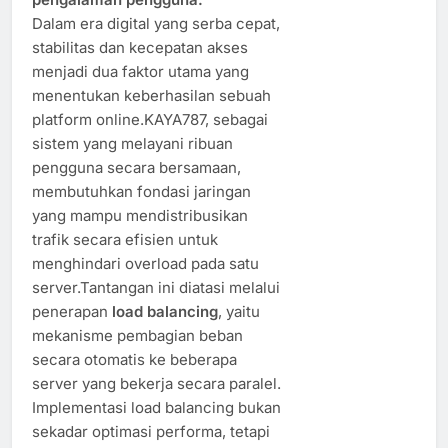
Dalam era digital yang serba cepat,
stabilitas dan kecepatan akses
menjadi dua faktor utama yang
menentukan keberhasilan sebuah
platform online.KAYA787, sebagai
sistem yang melayani ribuan
pengguna secara bersamaan,
membutuhkan fondasi jaringan
yang mampu mendistribusikan
trafik secara efisien untuk
menghindari overload pada satu
server.Tantangan ini diatasi melalui
penerapan
load balancing
, yaitu
mekanisme pembagian beban
secara otomatis ke beberapa
server yang bekerja secara paralel.
Implementasi load balancing bukan
sekadar optimasi performa, tetapi