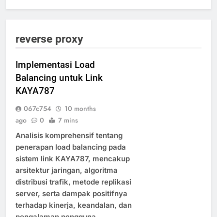
reverse proxy
Implementasi Load
Balancing untuk Link
KAYA787
067c754
10 months
ago
0
7 mins
Analisis komprehensif tentang
penerapan load balancing pada
sistem link KAYA787, mencakup
arsitektur jaringan, algoritma
distribusi trafik, metode replikasi
server, serta dampak positifnya
terhadap kinerja, keandalan, dan
pengalaman pengguna.