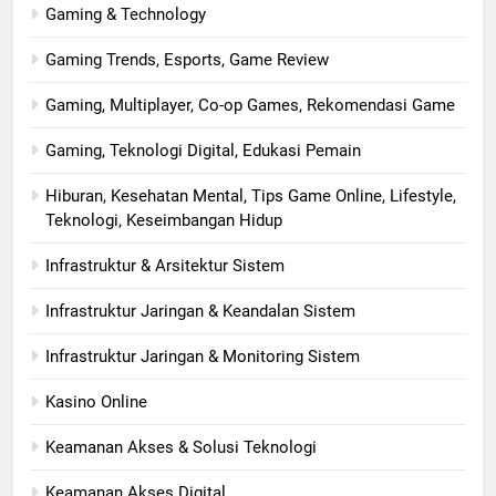
Gaming & Technology
Gaming Trends, Esports, Game Review
Gaming, Multiplayer, Co-op Games, Rekomendasi Game
Gaming, Teknologi Digital, Edukasi Pemain
Hiburan, Kesehatan Mental, Tips Game Online, Lifestyle,
Teknologi, Keseimbangan Hidup
Infrastruktur & Arsitektur Sistem
Infrastruktur Jaringan & Keandalan Sistem
Infrastruktur Jaringan & Monitoring Sistem
Kasino Online
Keamanan Akses & Solusi Teknologi
Keamanan Akses Digital