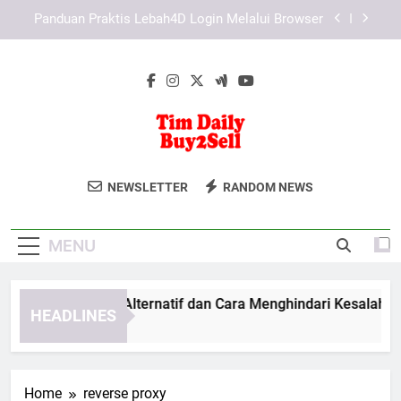
Skip
Panduan Daftar Edwinslot untuk Menjaga Data
to
Pribadi dengan Proses yang Aman dan Terarah
content
Panduan Daftar Lebah4D untuk Menjaga
Keamanan Data Akun Sejak Awal
EDWINSLOT Link Alternatif dan Cara Menghindari
Kesalahan Akses Umum
Panduan Praktis Lebah4D Login Melalui Browser
Tim Daily
Platform E-Commerce Terpercaya Untuk
Panduan Daftar Edwinslot untuk Menjaga Data
NEWSLETTER
RANDOM NEWS
Pribadi dengan Proses yang Aman dan Terarah
Buy2Sell
Kebutuhan Bisnis Anda Di Tim Daily
Panduan Daftar Lebah4D untuk Menjaga
Buy2Sell. Solusi Belanja Online Yang
Keamanan Data Akun Sejak Awal
MENU
Mudah Dan Aman.
WINSLOT Link Alternatif dan Cara Menghindari Kesalahan A
HEADLINES
Month Ago
Home
reverse proxy