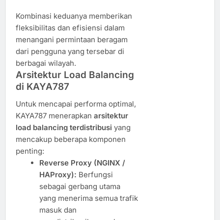
Kombinasi keduanya memberikan
fleksibilitas dan efisiensi dalam
menangani permintaan beragam
dari pengguna yang tersebar di
berbagai wilayah.
Arsitektur Load Balancing
di KAYA787
Untuk mencapai performa optimal,
KAYA787 menerapkan
arsitektur
load balancing terdistribusi
yang
mencakup beberapa komponen
penting:
Reverse Proxy (NGINX /
HAProxy):
Berfungsi
sebagai gerbang utama
yang menerima semua trafik
masuk dan