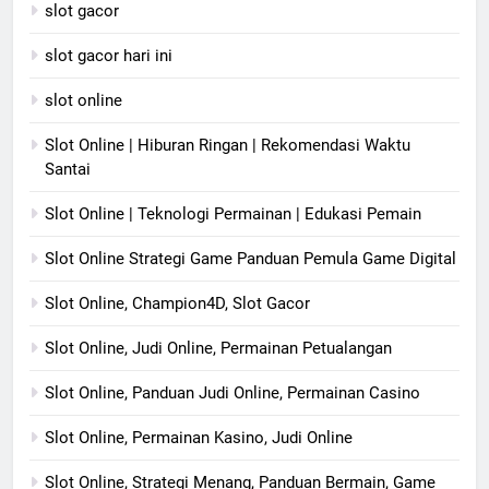
slot gacor
slot gacor hari ini
slot online
Slot Online | Hiburan Ringan | Rekomendasi Waktu
Santai
Slot Online | Teknologi Permainan | Edukasi Pemain
Slot Online Strategi Game Panduan Pemula Game Digital
Slot Online, Champion4D, Slot Gacor
Slot Online, Judi Online, Permainan Petualangan
Slot Online, Panduan Judi Online, Permainan Casino
Slot Online, Permainan Kasino, Judi Online
Slot Online, Strategi Menang, Panduan Bermain, Game