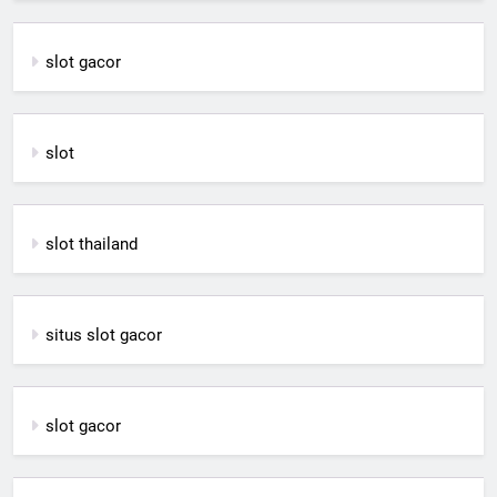
slot gacor
slot
slot thailand
situs slot gacor
slot gacor