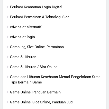
Edukasi Keamanan Login Digital
Edukasi Permainan & Teknologi Slot
edwinslot alternatif
edwinslot login
Gambling, Slot Online, Permainan
Game & Hiburan
Game & Hiburan / Slot Online
Game dan Hiburan Kesehatan Mental Pengelolaan Stres
Tips Bermain Game
Game Online, Panduan Bermain
Game Online, Slot Online, Panduan Judi