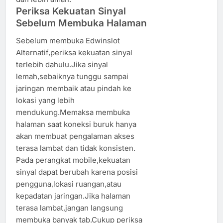
Periksa Kekuatan Sinyal
Sebelum Membuka Halaman
Sebelum membuka Edwinslot
Alternatif,periksa kekuatan sinyal
terlebih dahulu.Jika sinyal
lemah,sebaiknya tunggu sampai
jaringan membaik atau pindah ke
lokasi yang lebih
mendukung.Memaksa membuka
halaman saat koneksi buruk hanya
akan membuat pengalaman akses
terasa lambat dan tidak konsisten.
Pada perangkat mobile,kekuatan
sinyal dapat berubah karena posisi
pengguna,lokasi ruangan,atau
kepadatan jaringan.Jika halaman
terasa lambat,jangan langsung
membuka banyak tab.Cukup periksa