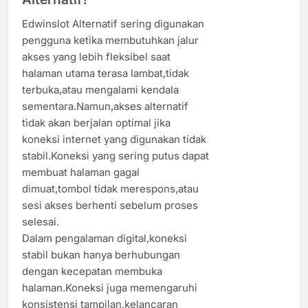
Edwinslot Alternatif sering digunakan
pengguna ketika membutuhkan jalur
akses yang lebih fleksibel saat
halaman utama terasa lambat,tidak
terbuka,atau mengalami kendala
sementara.Namun,akses alternatif
tidak akan berjalan optimal jika
koneksi internet yang digunakan tidak
stabil.Koneksi yang sering putus dapat
membuat halaman gagal
dimuat,tombol tidak merespons,atau
sesi akses berhenti sebelum proses
selesai.
Dalam pengalaman digital,koneksi
stabil bukan hanya berhubungan
dengan kecepatan membuka
halaman.Koneksi juga memengaruhi
konsistensi tampilan,kelancaran