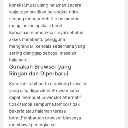
koneksi,muat ulang halaman secara
wajar,dan pastikan perangkat tidak
sedang mengunduh file besar atau
menjalankan aplikasi berat.
Kebiasaan memeriksa sinyal sebelum
akses membantu pengguna
menghindari kendala sederhana yang
sering dianggap sebagai masalah
halaman.
Gunakan Browser yang
Ringan dan Diperbarui
Koneksi stabil perlu didukung browser
yang siap digunakan.Browser lama
dapat membuat Edwinslot Alternatif
tidak tampil sempurna,tombol tidak
bekerja,atau halaman terasa
berat.Pembaruan browser biasanya
membawa peningkatan