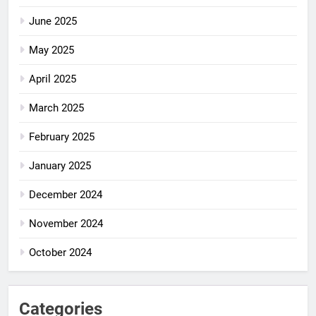
June 2025
May 2025
April 2025
March 2025
February 2025
January 2025
December 2024
November 2024
October 2024
Categories