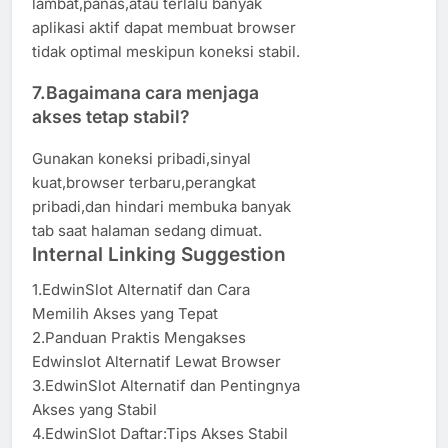
lambat,panas,atau terlalu banyak
aplikasi aktif dapat membuat browser
tidak optimal meskipun koneksi stabil.
7.Bagaimana cara menjaga
akses tetap stabil?
Gunakan koneksi pribadi,sinyal
kuat,browser terbaru,perangkat
pribadi,dan hindari membuka banyak
tab saat halaman sedang dimuat.
Internal Linking Suggestion
1.EdwinSlot Alternatif dan Cara
Memilih Akses yang Tepat
2.Panduan Praktis Mengakses
Edwinslot Alternatif Lewat Browser
3.EdwinSlot Alternatif dan Pentingnya
Akses yang Stabil
4.EdwinSlot Daftar:Tips Akses Stabil