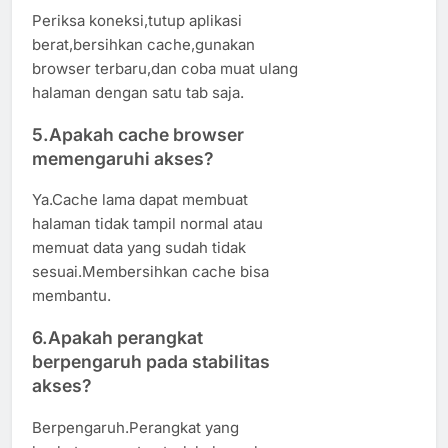
Periksa koneksi,tutup aplikasi
berat,bersihkan cache,gunakan
browser terbaru,dan coba muat ulang
halaman dengan satu tab saja.
5.Apakah cache browser
memengaruhi akses?
Ya.Cache lama dapat membuat
halaman tidak tampil normal atau
memuat data yang sudah tidak
sesuai.Membersihkan cache bisa
membantu.
6.Apakah perangkat
berpengaruh pada stabilitas
akses?
Berpengaruh.Perangkat yang