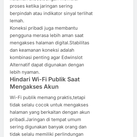
proses ketika jaringan sering
berpindah atau indikator sinyal terlihat
lemah.
Koneksi pribadi juga membantu
pengguna merasa lebih aman saat
mengakses halaman digital.Stabilitas
dan keamanan koneksi adalah
kombinasi penting agar Edwinslot
Alternatif dapat digunakan dengan
lebih nyaman.
Hindari Wi-Fi Publik Saat
Mengakses Akun
Wi-Fi publik memang praktis,tetapi
tidak selalu cocok untuk mengakses
halaman yang berkaitan dengan akun
pribadi.Jaringan di tempat umum
sering digunakan banyak orang dan
tidak selalu memiliki perlindungan