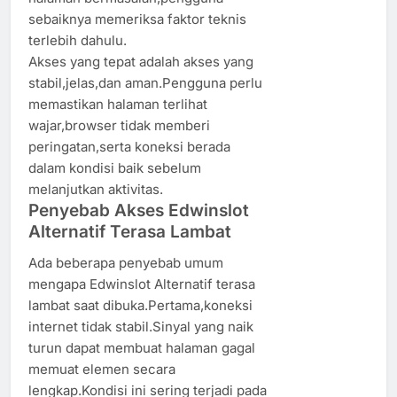
sebaiknya memeriksa faktor teknis
terlebih dahulu.
Akses yang tepat adalah akses yang
stabil,jelas,dan aman.Pengguna perlu
memastikan halaman terlihat
wajar,browser tidak memberi
peringatan,serta koneksi berada
dalam kondisi baik sebelum
melanjutkan aktivitas.
Penyebab Akses Edwinslot
Alternatif Terasa Lambat
Ada beberapa penyebab umum
mengapa Edwinslot Alternatif terasa
lambat saat dibuka.Pertama,koneksi
internet tidak stabil.Sinyal yang naik
turun dapat membuat halaman gagal
memuat elemen secara
lengkap.Kondisi ini sering terjadi pada