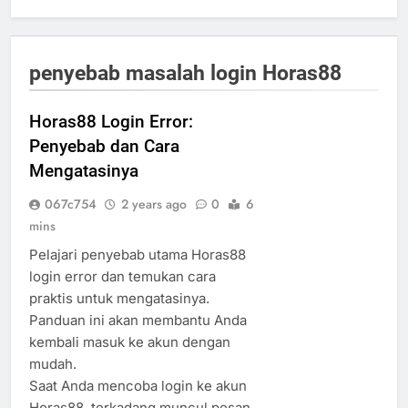
penyebab masalah login Horas88
Horas88 Login Error:
Penyebab dan Cara
Mengatasinya
067c754
2 years ago
0
6
mins
Pelajari penyebab utama Horas88
login error dan temukan cara
praktis untuk mengatasinya.
Panduan ini akan membantu Anda
kembali masuk ke akun dengan
mudah.
Saat Anda mencoba login ke akun
Horas88, terkadang muncul pesan