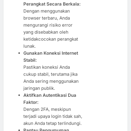
Perangkat Secara Berkala:
Dengan menggunakan
browser terbaru, Anda
mengurangi risiko error
yang disebabkan oleh
ketidakcocokan perangkat
lunak.
Gunakan Koneksi Internet
Stabil:
Pastikan koneksi Anda
cukup stabil, terutama jika
Anda sering menggunakan
jaringan publik.
Aktifkan Autentikasi Dua
Faktor:
Dengan 2FA, meskipun
terjadi upaya login tidak sah,
akun Anda tetap terlindungi.
Pantau Pengumuman