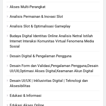
Akses Multi-Perangkat
Analisis Permainan & Inovasi Slot
Analisis Slot & Optimalisasi Gameplay
Budaya Digital Identitas Online Analisis Netral Istilah
Internet Interaksi Komunitas Virtual Fenomena Media
Sosial
Desain Digital & Pengalaman Pengguna
Desain Form dan Validasi,Pengalaman Pengguna,Desain
UI/UX,Optimasi Akses Digital,Keamanan Akun Digital
Desain UI/UX | Inklusivitas Digital | Teknologi dan
Aksesibilitas
Edukasi & Informasi
Edukasi Akses Online