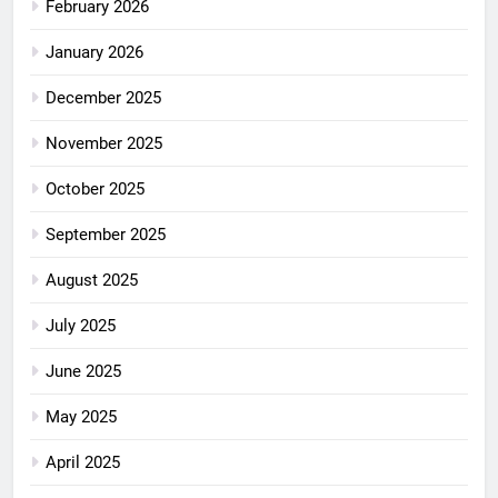
February 2026
January 2026
December 2025
November 2025
October 2025
September 2025
August 2025
July 2025
June 2025
May 2025
April 2025