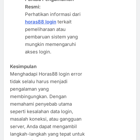
Resmi:
Perhatikan informasi dari
horas88 login
terkait
pemeliharaan atau
pembaruan sistem yang
mungkin memengaruhi
akses login.
Kesimpulan
Menghadapi Horas88 login error
tidak selalu harus menjadi
pengalaman yang
membingungkan. Dengan
memahami penyebab utama
seperti kesalahan data login,
masalah koneksi, atau gangguan
server, Anda dapat mengambil
langkah-langkah yang tepat untuk