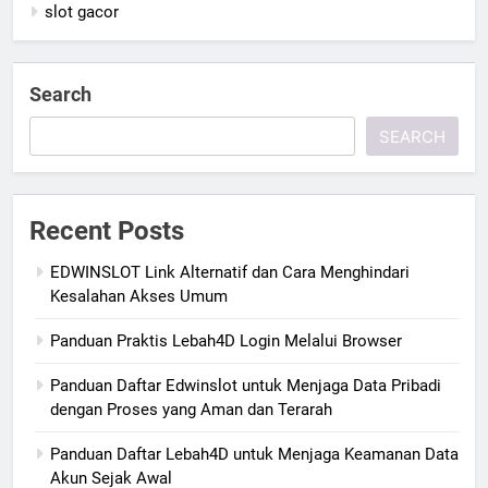
slot gacor
Search
SEARCH
Recent Posts
EDWINSLOT Link Alternatif dan Cara Menghindari
Kesalahan Akses Umum
Panduan Praktis Lebah4D Login Melalui Browser
Panduan Daftar Edwinslot untuk Menjaga Data Pribadi
dengan Proses yang Aman dan Terarah
Panduan Daftar Lebah4D untuk Menjaga Keamanan Data
Akun Sejak Awal